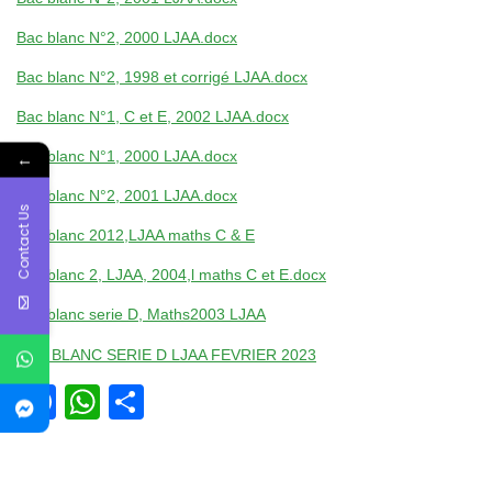
Bac blanc N°2, 2000 LJAA.docx
Bac blanc N°2, 1998 et corrigé LJAA.docx
Bac blanc N°1, C et E, 2002 LJAA.docx
Bac blanc N°1, 2000 LJAA.docx
←
Bac blanc N°2, 2001 LJAA.docx
Contact Us
Bac blanc 2012,LJAA maths C & E
Bac blanc 2, LJAA, 2004,l maths C et E.docx
Bac blanc serie D, Maths2003 LJAA
BAC BLANC SERIE D LJAA FEVRIER 2023
Facebook
WhatsApp
Partager