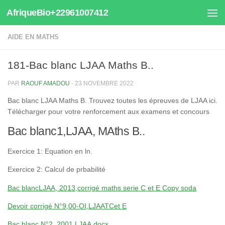
AfriqueBio+22961007412
Au dessous du contenu
AIDE EN MATHS
181-Bac blanc LJAA Maths B..
PAR
RAOUF AMADOU
·
23 NOVEMBRE 2022
Bac blanc LJAA Maths B. Trouvez toutes les épreuves de LJAA ici.
Télécharger pour votre renforcement aux examens et concours
Bac blanc1,LJAA, MAths B..
Exercice 1: Equation en ln.
Exercice 2: Calcul de prbabilité
Bac blancLJAA, 2013,corrigé maths serie C et E Copy soda
Devoir corrigé N°9,00-OI,LJAATCet E
Bac blanc N°2, 2001 LJAA.docx