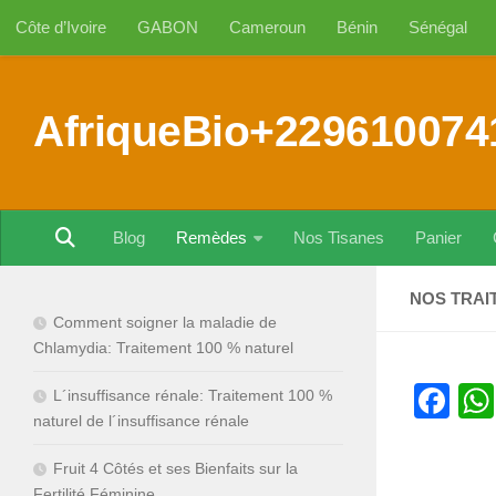
Côte d’Ivoire
GABON
Cameroun
Bénin
Sénégal
Au dessous du contenu
AfriqueBio+229610074
Blog
Remèdes
Nos Tisanes
Panier
NOS TRAI
Comment soigner la maladie de
Chlamydia: Traitement 100 % naturel
Fa
L´insuffisance rénale: Traitement 100 %
naturel de l´insuffisance rénale
Fruit 4 Côtés et ses Bienfaits sur la
Fertilité Féminine