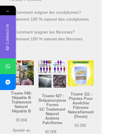
←
Comment soigner les condylomes?
Traitement 100 % naturel des condylomes
Contact Us
Comment soigner les fibromes?
Traitement 100 % naturel des fibromes
Tisane 046:
Tisane 111 :
Tisane 427 :
Hépatite B
Plantes Pour
Drépanocytose
Traitement
Assécher
Forme
Naturel
Fibrome
SC Traitement
Hépatite B
Naturellement
Naturel
(Ovule)
Anémie
30.00
€
Falciforme
50.00
€
Ajouter au
40.00
€