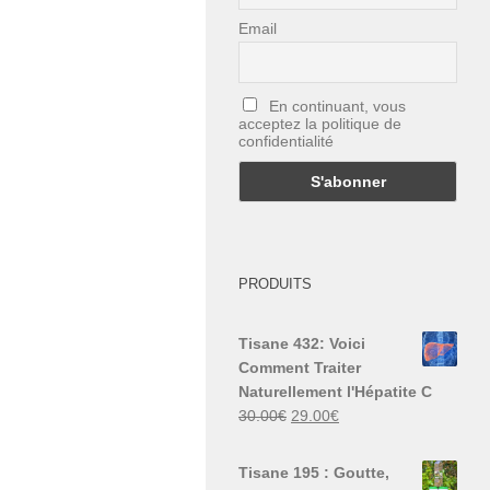
Email
En continuant, vous
acceptez la politique de
confidentialité
PRODUITS
Tisane 432: Voici
Comment Traiter
Naturellement l'Hépatite C
Le
Le
30.00
€
29.00
€
prix
prix
initial
actuel
Tisane 195 : Goutte,
était :
est :