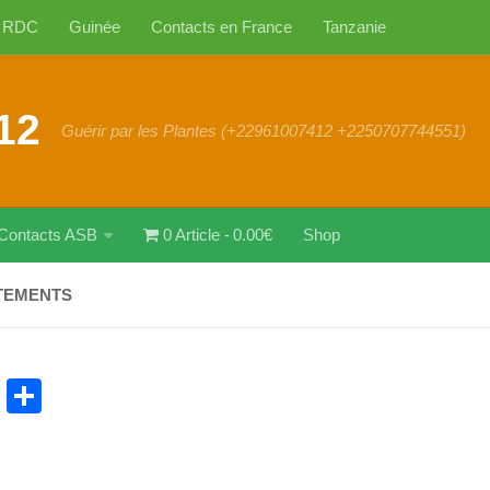
RDC
Guinée
Contacts en France
Tanzanie
12
Guérir par les Plantes (+22961007412 +2250707744551)
Contacts ASB
0 Article
0.00€
Shop
TEMENTS
cebook
WhatsApp
Partager