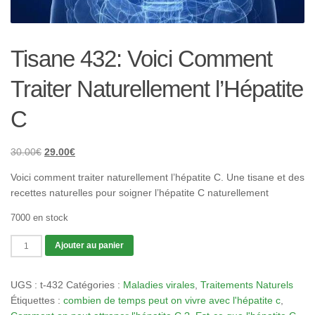
Tisane 432: Voici Comment
Traiter Naturellement l’Hépatite
C
Le
Le
30.00
€
29.00
€
prix
prix
Voici comment traiter naturellement l’hépatite C. Une tisane et des
initial
actuel
recettes naturelles pour soigner l’hépatite C naturellement
était :
est :
30.00€.
29.00€.
7000 en stock
quantité
Ajouter au panier
de
Tisane
UGS :
t-432
Catégories :
Maladies virales
,
Traitements Naturels
432:
Étiquettes :
combien de temps peut on vivre avec l'hépatite c
,
Voici