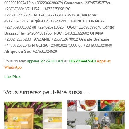
0022961007412 ou 0022966286679
Cameroun
+23795735357ou
+237673804651
USA
+13473235898
RCI
+22507744551
SENEGAL
+221776678593
Allemagne
+
491735285467
Algérie
+213552354411
GUINEE CONAKRY
+224669001502 ou +224626710326
TOGO
+22890399870
Congo
Brazzaville
+242044301755
RDC
+243811822602
GHANA
+233242176238
TANZANIE
+255712678912
Grande Bretagne
+447872571545
NIGERIA
+2348102173000 ou +2349081323840
Afrique du Sud
+27631024529
Vous pouvez
appeler Mr ZANCLAN
au
0022994415610
Appel et
WhatsApp.
Lire Plus
Vous aimerez peut-être aussi…