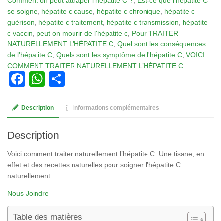
Comment on peut attraper l'hépatite C ?
,
Est-ce que l'hépatite C
Comment
se soigne
,
hépatite c cause
,
hépatite c chronique
,
hépatite c
Traiter
guérison
,
hépatite c traitement
,
hépatite c transmission
,
hépatite
Naturellement
c vaccin
,
peut on mourir de l'hépatite c
,
Pour TRAITER
l'Hépatite
NATURELLEMENT L’HÉPATITE C
,
Quel sont les conséquences
C
de l'hépatite C
,
Quels sont les symptôme de l'hépatite C
,
VOICI
COMMENT TRAITER NATURELLEMENT L’HÉPATITE C
Facebook
WhatsApp
Partager
Description
Informations complémentaires
Description
Voici comment traiter naturellement l’hépatite C. Une tisane, en
effet et des recettes naturelles pour soigner l’hépatite C
naturellement
Nous Joindre
Table des matières