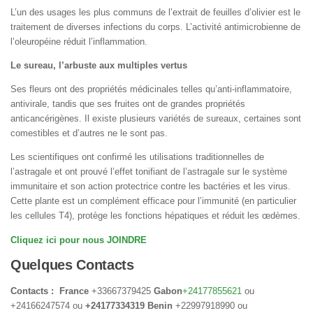
L’un des usages les plus communs de l’extrait de feuilles d’olivier est le
traitement de diverses infections du corps. L’activité antimicrobienne de
l’oleuropéine réduit l’inflammation.
Le sureau, l’arbuste aux multiples vertus
Ses fleurs ont des propriétés médicinales telles qu’anti-inflammatoire,
antivirale, tandis que ses fruites ont de grandes propriétés
anticancérigènes. Il existe plusieurs variétés de sureaux, certaines sont
comestibles et d’autres ne le sont pas.
Les scientifiques ont confirmé les utilisations traditionnelles de
l’astragale et ont prouvé l’effet tonifiant de l’astragale sur le système
immunitaire et son action protectrice contre les bactéries et les virus.
Cette plante est un complément efficace pour l’immunité (en particulier
les cellules T4), protège les fonctions hépatiques et réduit les œdèmes.
Cliquez ici pour nous JOINDRE
Quelques Contacts
Contacts :
France
+33667379425
Gabon
+24177855621
ou
+24166247574 ou
+24177334319 Benin
+22997918990 ou