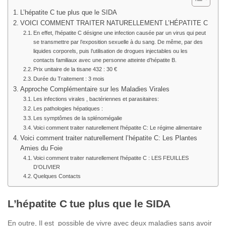
L’hépatite C tue plus que le SIDA
VOICI COMMENT TRAITER NATURELLEMENT L’HÉPATITE C
En effet, l’hépatite C désigne une infection causée par un virus qui peut
se transmettre par l’exposition sexuelle à du sang. De même, par des
liquides corporels, puis l’utilisation de drogues injectables ou les
contacts familiaux avec une personne atteinte d’hépatite B.
Prix unitaire de la tisane 432 : 30 €
Durée du Traitement : 3 mois
Approche Complémentaire sur les Maladies Virales
Les infections virales , bactériennes et parasitaires:
Les pathologies hépatiques :
Les symptômes de la splénomégalie
Voici comment traiter naturellement l’hépatite C: Le régime alimentaire
Voici comment traiter naturellement l’hépatite C: Les Plantes
Amies du Foie
Voici comment traiter naturellement l’hépatite C : LES FEUILLES
D’OLIVIER
Quelques Contacts
L’hépatite C tue plus que le SIDA
En outre, Il est possible de vivre avec deux maladies sans avoir