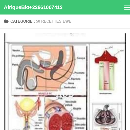
AfriqueBio+22961007412
Au dessous du contenu
CATÉGORIE :
50 RECETTES EWE