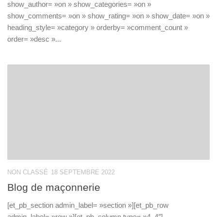
show_author= »on » show_categories= »on »
show_comments= »on » show_rating= »on » show_date= »on »
heading_style= »category » orderby= »comment_count »
order= »desc »...
NON CLASSÉ
18 SEPTEMBRE 2022
Blog de maçonnerie
[et_pb_section admin_label= »section »][et_pb_row
admin_label= »row »][et_pb_column type= »4_4″]