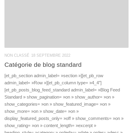
NON CLASSÉ
18 SEPTEMBRE 2022
Catégorie de blog standard
[et_pb_section admin_label= »section »][et_pb_row
admin_label= »Row »][et_pb_column type= »4_4″]
[et_pb_posts_blog_feed_standard admin_label= »Blog Feed
Standard » show_pagination= »on » show_author= »on »
show_categories= »on » show_featured_image= »on »
show_more= »on » show_date= »on »
display_featured_posts_only= »off » show_comments= »on »
show_rating= »on » content_length= »excerpt »
heading_style= »category » orderby= »date » order= »desc »