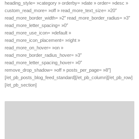
heading_style= »category » orderby= »date » order= »desc »
custom_read_more= »off » read_more_text_size= »20″
read_more_border_width= »2″ read_more_border_radius= »3″
read_more_letter_spacing= »0″
read_more_use_icon= »default »
read_more_icon_placement= »right »
read_more_on_hover= »on »
read_more_border_radius_hover= »3″
read_more_letter_spacing_hover= »0″
remove_drop_shadow= »off » posts_per_page= »8″]
[/et_pb_posts_blog_feed_standard][/et_pb_column][/et_pb_row]
[/et_pb_section]