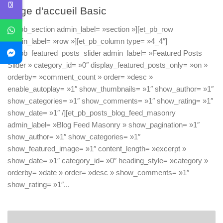
Page d'accueil Basic
[et_pb_section admin_label= »section »][et_pb_row
admin_label= »row »][et_pb_column type= »4_4″]
[et_pb_featured_posts_slider admin_label= »Featured Posts
Slider » category_id= »0″ display_featured_posts_only= »on »
orderby= »comment_count » order= »desc »
enable_autoplay= »1″ show_thumbnails= »1″ show_author= »1″
show_categories= »1″ show_comments= »1″ show_rating= »1″
show_date= »1″ /][et_pb_posts_blog_feed_masonry
admin_label= »Blog Feed Masonry » show_pagination= »1″
show_author= »1″ show_categories= »1″
show_featured_image= »1″ content_length= »excerpt »
show_date= »1″ category_id= »0″ heading_style= »category »
orderby= »date » order= »desc » show_comments= »1″
show_rating= »1″...