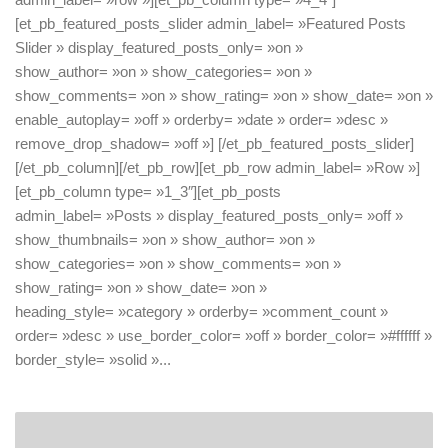
[et_pb_featured_posts_slider admin_label= »Featured Posts
Slider » display_featured_posts_only= »on »
show_author= »on » show_categories= »on »
show_comments= »on » show_rating= »on » show_date= »on »
enable_autoplay= »off » orderby= »date » order= »desc »
remove_drop_shadow= »off »] [/et_pb_featured_posts_slider]
[/et_pb_column][/et_pb_row][et_pb_row admin_label= »Row »]
[et_pb_column type= »1_3″][et_pb_posts
admin_label= »Posts » display_featured_posts_only= »off »
show_thumbnails= »on » show_author= »on »
show_categories= »on » show_comments= »on »
show_rating= »on » show_date= »on »
heading_style= »category » orderby= »comment_count »
order= »desc » use_border_color= »off » border_color= »#ffffff »
border_style= »solid »...