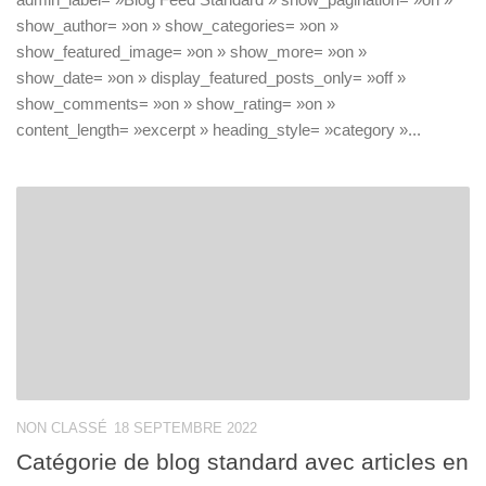
show_author= »on » show_categories= »on »
show_featured_image= »on » show_more= »on »
show_date= »on » display_featured_posts_only= »off »
show_comments= »on » show_rating= »on »
content_length= »excerpt » heading_style= »category »...
NON CLASSÉ
18 SEPTEMBRE 2022
Catégorie de blog standard avec articles en