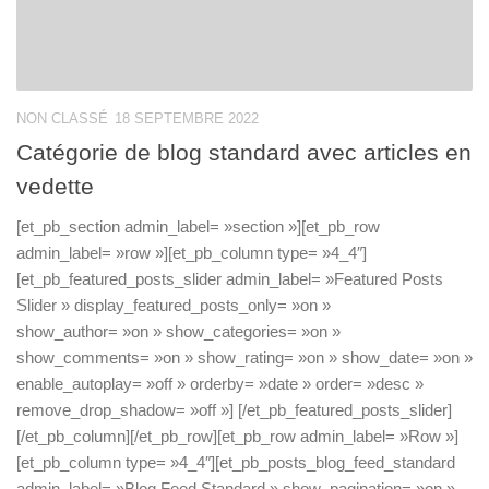
NON CLASSÉ
18 SEPTEMBRE 2022
Catégorie de blog standard avec articles en
vedette
[et_pb_section admin_label= »section »][et_pb_row
admin_label= »row »][et_pb_column type= »4_4″]
[et_pb_featured_posts_slider admin_label= »Featured Posts
Slider » display_featured_posts_only= »on »
show_author= »on » show_categories= »on »
show_comments= »on » show_rating= »on » show_date= »on »
enable_autoplay= »off » orderby= »date » order= »desc »
remove_drop_shadow= »off »] [/et_pb_featured_posts_slider]
[/et_pb_column][/et_pb_row][et_pb_row admin_label= »Row »]
[et_pb_column type= »4_4″][et_pb_posts_blog_feed_standard
admin_label= »Blog Feed Standard » show_pagination= »on »