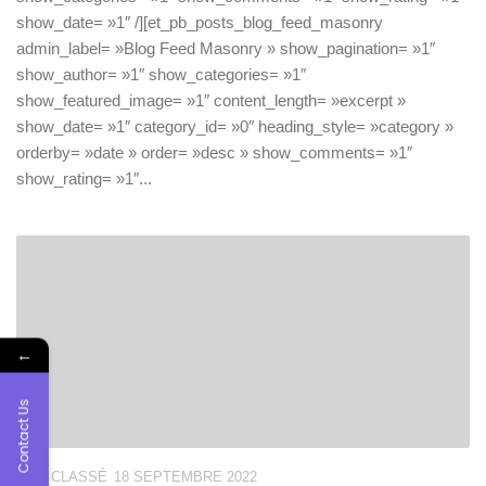
show_date= »1″ /][et_pb_posts_blog_feed_masonry
admin_label= »Blog Feed Masonry » show_pagination= »1″
show_author= »1″ show_categories= »1″
show_featured_image= »1″ content_length= »excerpt »
show_date= »1″ category_id= »0″ heading_style= »category »
orderby= »date » order= »desc » show_comments= »1″
show_rating= »1″...
←
Contact Us
NON CLASSÉ
18 SEPTEMBRE 2022