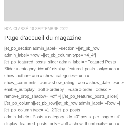
NON CLASSÉ
18 SEPTEMBRE 2022
Page d'accueil du magazine
[et_pb_section admin_label= »section »][et_pb_row
admin_label= »row »][et_pb_column type= »4_4″]
[et_pb_featured_posts_slider admin_label= »Featured Posts
Slider » category_id= »0″ display_featured_posts_only= »on »
show_author= »on » show_categories= »on »
show_comments= »on » show_rating= »on » show_date= »on »
enable_autoplay= »off » orderby= »date » order= »desc »
remove_drop_shadow= »off »] [/et_pb_featured_posts_slider]
[/et_pb_column][/et_pb_row][et_pb_row admin_label= »Row »]
[et_pb_column type= »1_2″][et_pb_posts
admin_label= »Posts » category_id= »0″ posts_per_page= »4″
display_featured_posts_only= »off » show_thumbnails= »on »