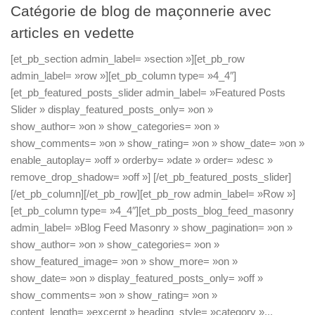
Catégorie de blog de maçonnerie avec
articles en vedette
[et_pb_section admin_label= »section »][et_pb_row
admin_label= »row »][et_pb_column type= »4_4″]
[et_pb_featured_posts_slider admin_label= »Featured Posts
Slider » display_featured_posts_only= »on »
show_author= »on » show_categories= »on »
show_comments= »on » show_rating= »on » show_date= »on »
enable_autoplay= »off » orderby= »date » order= »desc »
remove_drop_shadow= »off »] [/et_pb_featured_posts_slider]
[/et_pb_column][/et_pb_row][et_pb_row admin_label= »Row »]
[et_pb_column type= »4_4″][et_pb_posts_blog_feed_masonry
admin_label= »Blog Feed Masonry » show_pagination= »on »
show_author= »on » show_categories= »on »
show_featured_image= »on » show_more= »on »
show_date= »on » display_featured_posts_only= »off »
show_comments= »on » show_rating= »on »
content_length= »excerpt » heading_style= »category »...