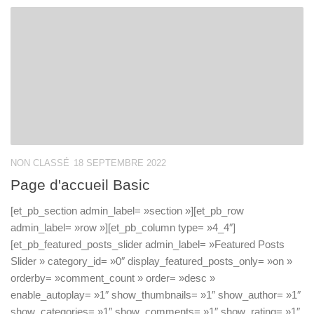
NON CLASSÉ
18 SEPTEMBRE 2022
Page d'accueil Basic
[et_pb_section admin_label= »section »][et_pb_row
admin_label= »row »][et_pb_column type= »4_4″]
[et_pb_featured_posts_slider admin_label= »Featured Posts
Slider » category_id= »0″ display_featured_posts_only= »on »
orderby= »comment_count » order= »desc »
enable_autoplay= »1″ show_thumbnails= »1″ show_author= »1″
show_categories= »1″ show_comments= »1″ show_rating= »1″