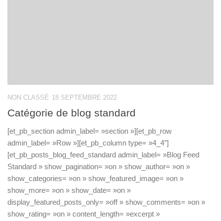
NON CLASSÉ
18 SEPTEMBRE 2022
Catégorie de blog standard
[et_pb_section admin_label= »section »][et_pb_row
admin_label= »Row »][et_pb_column type= »4_4″]
[et_pb_posts_blog_feed_standard admin_label= »Blog Feed
Standard » show_pagination= »on » show_author= »on »
show_categories= »on » show_featured_image= »on »
show_more= »on » show_date= »on »
display_featured_posts_only= »off » show_comments= »on »
show_rating= »on » content_length= »excerpt »