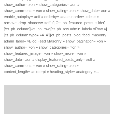
show_author= »on » show_categories= »on »
show_comments= »on » show_rating= »on » show_date= »on »
enable_autoplay= »off » orderby= »date » order= »desc »
remove_drop_shadow= »off »] [/et_pb_featured_posts_slider]
[/et_pb_column][/et_pb_row][et_pb_row admin_label= »Row »]
[et_pb_column type= »4_4″][et_pb_posts_blog_feed_masonry
admin_label= »Blog Feed Masonry » show_pagination= »on »
show_author= »on » show_categories= »on »
show_featured_image= »on » show_more= »on »
show_date= »on » display_featured_posts_only= »off »
show_comments= »on » show_rating= »on »
content_length= »excerpt » heading_style= »category »...