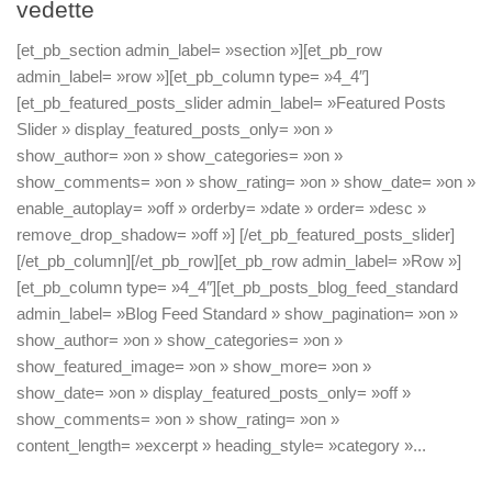
vedette
[et_pb_section admin_label= »section »][et_pb_row
admin_label= »row »][et_pb_column type= »4_4″]
[et_pb_featured_posts_slider admin_label= »Featured Posts
Slider » display_featured_posts_only= »on »
show_author= »on » show_categories= »on »
show_comments= »on » show_rating= »on » show_date= »on »
enable_autoplay= »off » orderby= »date » order= »desc »
remove_drop_shadow= »off »] [/et_pb_featured_posts_slider]
[/et_pb_column][/et_pb_row][et_pb_row admin_label= »Row »]
[et_pb_column type= »4_4″][et_pb_posts_blog_feed_standard
admin_label= »Blog Feed Standard » show_pagination= »on »
show_author= »on » show_categories= »on »
show_featured_image= »on » show_more= »on »
show_date= »on » display_featured_posts_only= »off »
show_comments= »on » show_rating= »on »
content_length= »excerpt » heading_style= »category »...