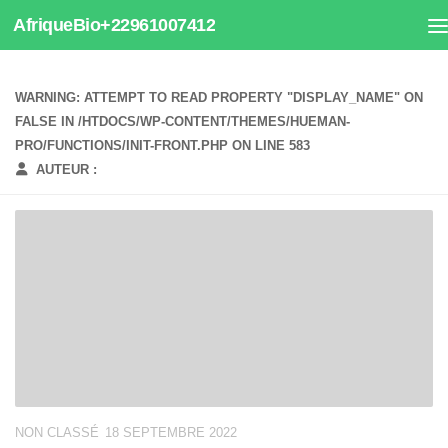
AfriqueBio+22961007412
Au dessous du contenu
WARNING
: ATTEMPT TO READ PROPERTY "DISPLAY_NAME" ON
FALSE IN
/HTDOCS/WP-CONTENT/THEMES/HUEMAN-
PRO/FUNCTIONS/INIT-FRONT.PHP
ON LINE
583
AUTEUR :
NON CLASSÉ
18 SEPTEMBRE 2022