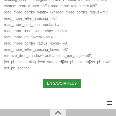
custom_read_more= »off » read_more_text_size= »20″
read_more_border_width= »2″ read_more_border_radius= »3″
read_more_letter_spacing= »0″
read_more_use_icon= »default »
read_more_icon_placement= »right »
read_more_on_hover= »on »
read_more_border_radius_hover= »3″
read_more_letter_spacing_hover= »0″
remove_drop_shadow= »off » posts_per_page= »8″]
[/et_pb_posts_blog_feed_standard][/et_pb_column][/et_pb_row]
[/et_pb_section]
EN SAVOIR PLUS