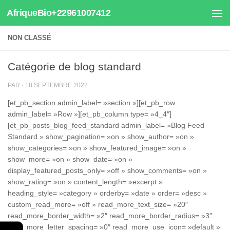
AfriqueBio+22961007412
Au dessous du contenu
NON CLASSÉ
Catégorie de blog standard
PAR
·
18 SEPTEMBRE 2022
[et_pb_section admin_label= »section »][et_pb_row
admin_label= »Row »][et_pb_column type= »4_4″]
[et_pb_posts_blog_feed_standard admin_label= »Blog Feed
Standard » show_pagination= »on » show_author= »on »
show_categories= »on » show_featured_image= »on »
show_more= »on » show_date= »on »
display_featured_posts_only= »off » show_comments= »on »
show_rating= »on » content_length= »excerpt »
heading_style= »category » orderby= »date » order= »desc »
custom_read_more= »off » read_more_text_size= »20″
read_more_border_width= »2″ read_more_border_radius= »3″
read_more_letter_spacing= »0″ read_more_use_icon= »default »
←