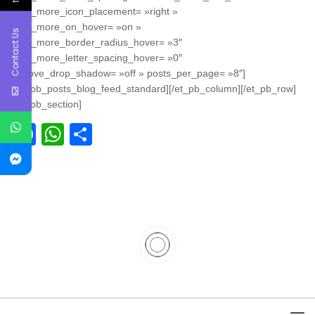
read_more_icon_placement= »right »
read_more_on_hover= »on »
Contact Us
read_more_border_radius_hover= »3″
read_more_letter_spacing_hover= »0″
remove_drop_shadow= »off » posts_per_page= »8″]
[/et_pb_posts_blog_feed_standard][/et_pb_column][/et_pb_row]
[/et_pb_section]
Facebook
WhatsApp
Partager