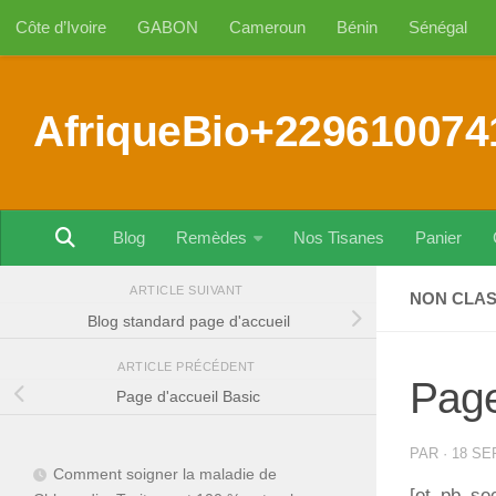
Côte d’Ivoire
GABON
Cameroun
Bénin
Sénégal
Au dessous du contenu
AfriqueBio+229610074
Blog
Remèdes
Nos Tisanes
Panier
ARTICLE SUIVANT
NON CLA
Blog standard page d'accueil
ARTICLE PRÉCÉDENT
Page
Page d'accueil Basic
PAR
·
18 SE
Comment soigner la maladie de
[et_pb_se