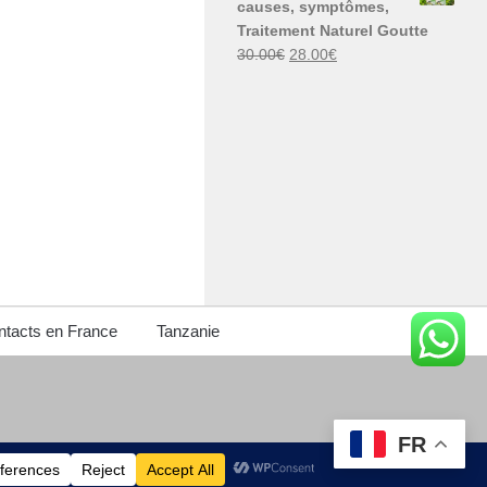
causes, symptômes,
30.00€.
29.00€.
Traitement Naturel Goutte
Le
Le
30.00
€
28.00
€
prix
prix
initial
actuel
était :
est :
30.00€.
28.00€.
tacts en France
Tanzanie
FR