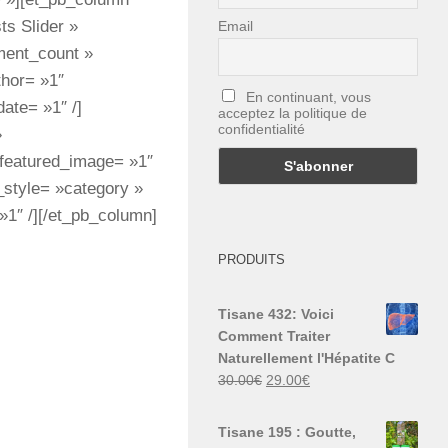
ts Slider »
Email
ment_count »
hor= »1″
En continuant, vous
te= »1″ /]
acceptez la politique de
confidentialité
»
featured_image= »1″
_style= »category »
1″ /][/et_pb_column]
PRODUITS
Tisane 432: Voici
Comment Traiter
Naturellement l'Hépatite C
Le
Le
30.00
€
29.00
€
prix
prix
initial
actuel
Tisane 195 : Goutte,
était :
est :