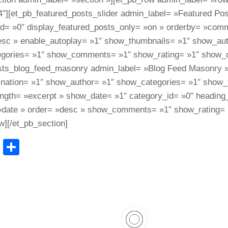
″][et_pb_featured_posts_slider admin_label= »Featured Pos
id= »0″ display_featured_posts_only= »on » orderby= »com
esc » enable_autoplay= »1″ show_thumbnails= »1″ show_aut
gories= »1″ show_comments= »1″ show_rating= »1″ show_da
sts_blog_feed_masonry admin_label= »Blog Feed Masonry 
nation= »1″ show_author= »1″ show_categories= »1″ show_
ength= »excerpt » show_date= »1″ category_id= »0″ heading
»date » order= »desc » show_comments= »1″ show_rating= »
w][/et_pb_section]
cebook
WhatsApp
Partager