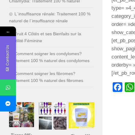
Chlamydia: Traitement 100 % naturel
type= »4_4
L´insuffisance rénale: Traitement 100 %
category_
naturel de l´insuffisance rénale
order= »d
←
show_cate
Fruit 4 Côtés et ses Bienfaits sur la
[et_pb_po
Fertilité Féminine
Contact Us
show_pagi
Comment soigner les condylomes?
content_l
Traitement 100 % naturel des condylomes
orderby= 
[/et_pb_ro
Comment soigner les fibromes?
Traitement 100 % naturel des fibromes
Fa