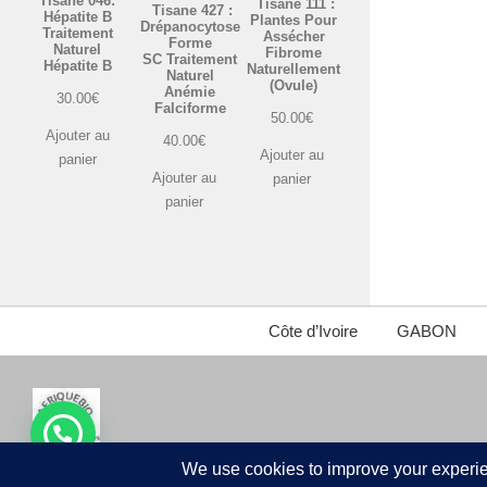
Tisane 046:
Tisane 111 :
Tisane 427 :
Hépatite B
Plantes Pour
Drépanocytose
Traitement
Assécher
Forme
Naturel
Fibrome
SC Traitement
Hépatite B
Naturellement
Naturel
(Ovule)
Anémie
30.00
€
Falciforme
50.00
€
Ajouter au
40.00
€
Ajouter au
panier
Ajouter au
panier
panier
Côte d’Ivoire
GABON