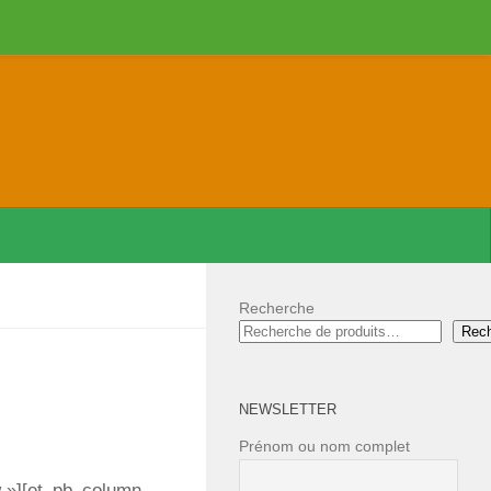
Recherche
Rec
NEWSLETTER
Prénom ou nom complet
w »][et_pb_column