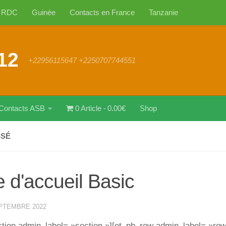
RDC
Guinée
Contacts en France
Tanzanie
12
+22956115647 +2250707744551
Contacts ASB
0 Article
0.00€
Shop
SSÉ
 d'accueil Basic
PTEMBRE 2022
ction admin_label= »section »][et_pb_row admin_label= »ro