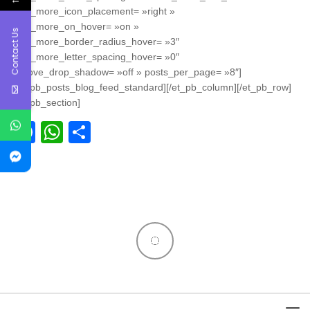
read_more_icon_placement= »right »
read_more_on_hover= »on »
Contact Us
read_more_border_radius_hover= »3″
read_more_letter_spacing_hover= »0″
remove_drop_shadow= »off » posts_per_page= »8″]
[/et_pb_posts_blog_feed_standard][/et_pb_column][/et_pb_row]
[/et_pb_section]
Facebook
WhatsApp
Partager