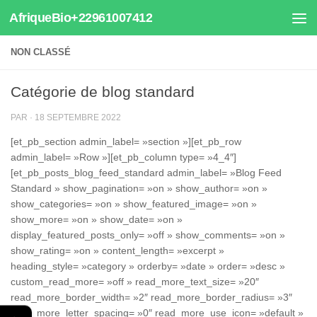
AfriqueBio+22961007412
Au dessous du contenu
NON CLASSÉ
Catégorie de blog standard
PAR
·
18 SEPTEMBRE 2022
[et_pb_section admin_label= »section »][et_pb_row
admin_label= »Row »][et_pb_column type= »4_4″]
[et_pb_posts_blog_feed_standard admin_label= »Blog Feed
Standard » show_pagination= »on » show_author= »on »
show_categories= »on » show_featured_image= »on »
show_more= »on » show_date= »on »
display_featured_posts_only= »off » show_comments= »on »
show_rating= »on » content_length= »excerpt »
heading_style= »category » orderby= »date » order= »desc »
custom_read_more= »off » read_more_text_size= »20″
read_more_border_width= »2″ read_more_border_radius= »3″
read_more_letter_spacing= »0″ read_more_use_icon= »default »
←