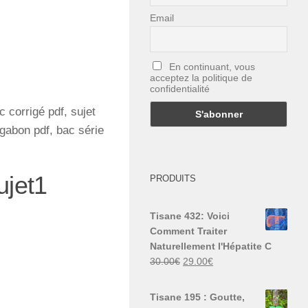
Email
En continuant, vous
acceptez la politique de
confidentialité
 corrigé pdf, sujet
gabon pdf, bac série
ujet1
PRODUITS
Tisane 432: Voici
Comment Traiter
Naturellement l'Hépatite C
Le
Le
30.00
€
29.00
€
prix
prix
initial
actuel
Tisane 195 : Goutte,
était :
est :