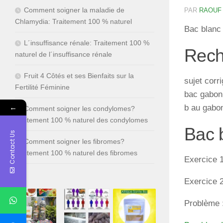
Comment soigner la maladie de
PAR
RAOUF
Chlamydia: Traitement 100 % naturel
Bac blanc
L´insuffisance rénale: Traitement 100 %
Rech
naturel de l´insuffisance rénale
Fruit 4 Côtés et ses Bienfaits sur la
sujet corr
Fertilité Féminine
bac gabon 
←
b au gabo
Comment soigner les condylomes?
Traitement 100 % naturel des condylomes
Bac 
Contact Us
Comment soigner les fibromes?
Traitement 100 % naturel des fibromes
Exercice 1
Exercice 2
Problème :