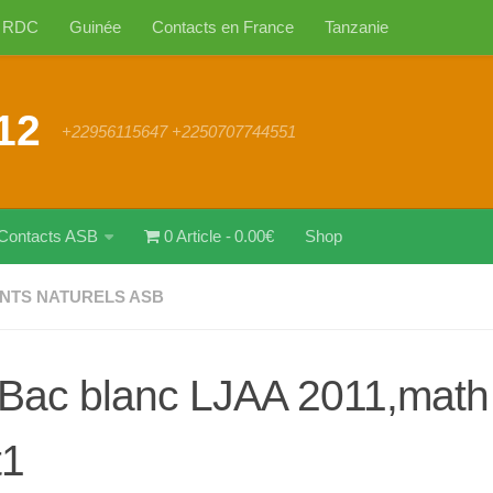
RDC
Guinée
Contacts en France
Tanzanie
12
+22956115647 +2250707744551
Contacts ASB
0 Article
0.00€
Shop
NTS NATURELS ASB
Bac blanc LJAA 2011,mat
t1