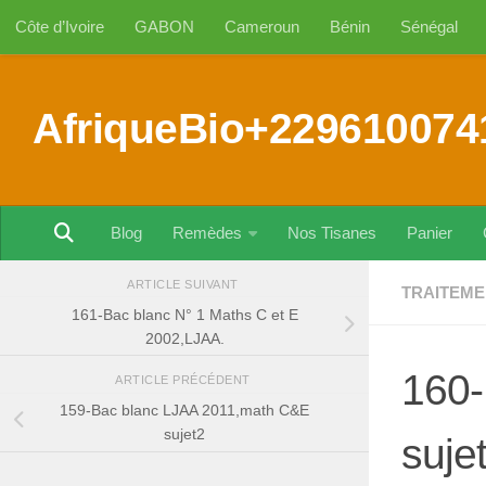
Côte d’Ivoire
GABON
Cameroun
Bénin
Sénégal
Au dessous du contenu
AfriqueBio+229610074
Blog
Remèdes
Nos Tisanes
Panier
ARTICLE SUIVANT
TRAITEME
161-Bac blanc N° 1 Maths C et E
2002,LJAA.
160-
ARTICLE PRÉCÉDENT
159-Bac blanc LJAA 2011,math C&E
sujet2
suje