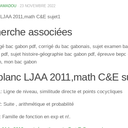
 AMADOU
·
23 NOVEMBRE 2022
 LJAA 2011,math C&E sujet1
erche associées
igé bac gabon pdf, corrigé du bac gabonais, sujet examen bac
pdf, sujet histoire-géographie bac gabon pdf, épreuve bepc 
n, mon bac gabon
blanc LJAA 2011,math C&E s
: Ligne de niveau, similitude directe et points cocycliques
: Suite , arithmétique et probabilité
 Famille de fonction en exp et n!.