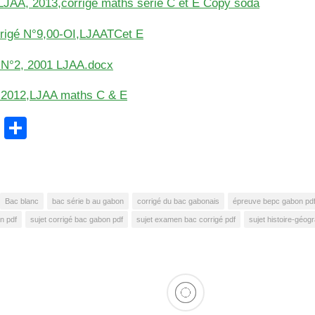
LJAA, 2013,corrigé maths serie C et E Copy soda
rrigé N°9,00-OI,LJAATCet E
 N°2, 2001 LJAA.docx
 2012,LJAA maths C & E
cebook
WhatsApp
Partager
Bac blanc
bac série b au gabon
corrigé du bac gabonais
épreuve bepc gabon pd
n pdf
sujet corrigé bac gabon pdf
sujet examen bac corrigé pdf
sujet histoire-géog