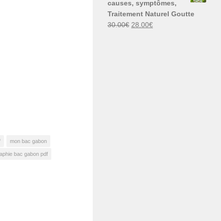
causes, symptômes,
30.00€.
29.00€.
Traitement Naturel Goutte
Le
Le
30.00
€
28.00
€
prix
prix
initial
actuel
était :
est :
30.00€.
28.00€.
f
mon bac gabon
raphie bac gabon pdf