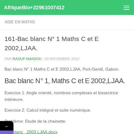
AfriqueBio+22961007412
Au dessous du contenu
AIDE EN MATHS
161-Bac blanc N° 1 Maths C et E
2002,LJAA.
PAR
RAOUF AMADOU
·
23 NOVEMBRE 2022
Bac blanc N° 1 Maths C et E 2002,LJAA, Port-Gentil, Gabon.
Bac blanc N° 1, Maths C et E 2002,LJAA.
Exercice 1: Angle orienté, nombres complexes et bissectrice
intérieure.
Exercice 2: Calcul intégral et suite numérique.
Problème: Etude de la chainette.
←
Bac blanc , 2003 LJAA.docx