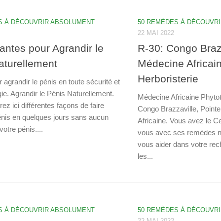
S À DÉCOUVRIR ABSOLUMENT
50 REMÈDES À DÉCOUVR
22 MAI 2022
antes pour Agrandir le
R-30: Congo Brazz
aturellement
Médecine Africai
Herboristerie
 agrandir le pénis en toute sécurité et
ie. Agrandir le Pénis Naturellement.
Médecine Africaine Phytot
ez ici différentes façons de faire
Congo Brazzaville, Point
pénis en quelques jours sans aucun
Africaine. Vous avez le C
votre pénis....
vous avec ses remèdes na
vous aider dans votre rec
les...
S À DÉCOUVRIR ABSOLUMENT
50 REMÈDES À DÉCOUVR
22 MAI 2022