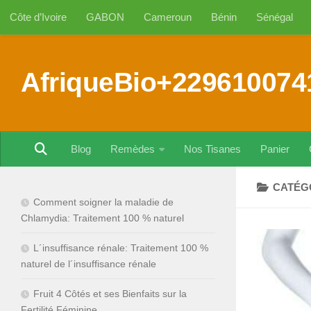
Côte d’Ivoire
GABON
Cameroun
Bénin
Sénégal
Au dessous du contenu
AfriqueBio+229610074
Blog
Remèdes
Nos Tisanes
Panier
CATÉG
Comment soigner la maladie de
Chlamydia: Traitement 100 % naturel
L´insuffisance rénale: Traitement 100 %
naturel de l´insuffisance rénale
Fruit 4 Côtés et ses Bienfaits sur la
Fertilité Féminine