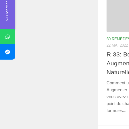
Contact Us
50 REMÈDE
22 MAI 2022
R-33: B
Augment
Naturel
Comment uti
Augmenter l
vous avez un
point de cha
formules...