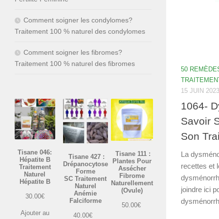
Comment soigner les condylomes?
Traitement 100 % naturel des condylomes
Comment soigner les fibromes?
Traitement 100 % naturel des fibromes
50 REMÈDE
TRAITEMEN
15 JUIN 202
1064- D
Savoir 
Son Tra
Tisane 046:
Tisane 111 :
La dysménor
Tisane 427 :
Hépatite B
Plantes Pour
Drépanocytose
recettes et 
Traitement
Assécher
Forme
Naturel
Fibrome
dysménorrhé
SC Traitement
Hépatite B
Naturellement
Naturel
joindre ici p
(Ovule)
Anémie
30.00
€
Falciforme
dysménorrhé
50.00
€
Ajouter au
40.00
€