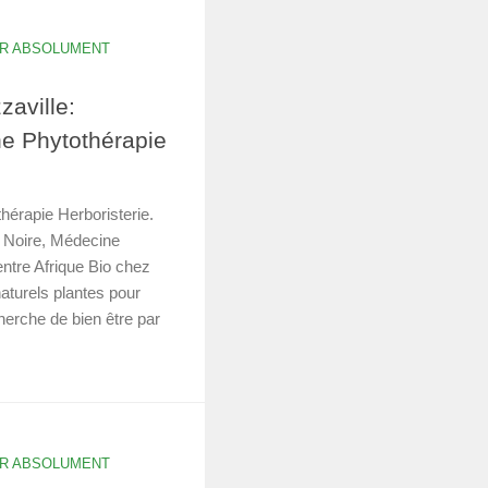
IR ABSOLUMENT
aville:
ne Phytothérapie
hérapie Herboristerie.
e Noire, Médecine
entre Afrique Bio chez
turels plantes pour
herche de bien être par
IR ABSOLUMENT