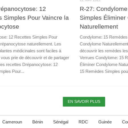
répanocytose: 12
R-27: Condylome
s Simples Pour Vaincre la
Simples Élimine
ocytose
Naturellement
ose: 12 Recettes Simples Pour
Condylome: 15 Remèdes S
Drépanocytose naturellement. Les
Condylome Naturellemen
plantes médicinales sont faciles à
découvrir les remèdes les
Je vous prie de découvrir et de partager
Verrues Condylome: 15 
les recettes Drépanocytose: 12
Éliminer Condylome Natu
mples Pour...
15 Remèdes Simples pour
EN SAVOIR PLUS
Cameroun
Bénin
Sénégal
RDC
Guinée
Con