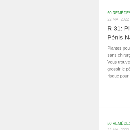
50 REMÈDE
22 MAI 2022
R-31: Pl
Pénis N
Plantes pour
sans chirurg
Vous trouver
grossir le 
risque pour 
50 REMÈDE
22 MAI 2022