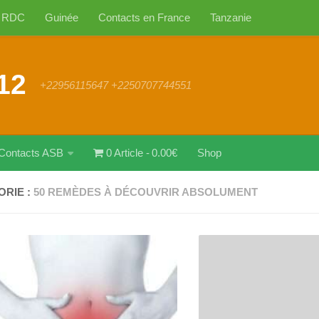
RDC
Guinée
Contacts en France
Tanzanie
12
+22956115647 +2250707744551
Contacts ASB
0 Article
0.00€
Shop
ORIE :
50 REMÈDES À DÉCOUVRIR ABSOLUMENT