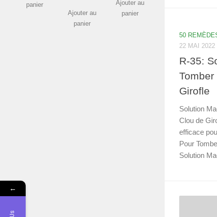
Ajouter au
panier
Ajouter au
panier
panier
50 REMÈDE
22 MAI 2022
R-35: S
Tomber 
Girofle
Solution Ma
Clou de Giro
efficace po
Pour Tomber
Solution Ma
←