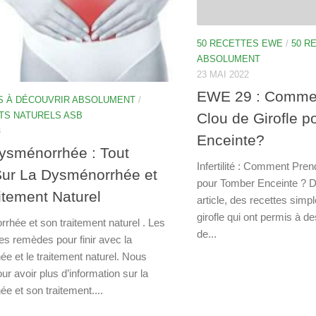
50 RECETTES EWE
/
50 R
ABSOLUMENT
23 MAI 2022
EWE 29 : Commen
S À DÉCOUVRIR ABSOLUMENT
/
Clou de Girofle 
TS NATURELS ASB
3
Enceinte?
ysménorrhée : Tout
Infertilité : Comment Pren
Sur La Dysménorrhée et
pour Tomber Enceinte ? 
itement Naturel
article, des recettes simp
girofle qui ont permis à d
rhée et son traitement naturel . Les
de...
les remèdes pour finir avec la
e et le traitement naturel. Nous
our avoir plus d’information sur la
e et son traitement....