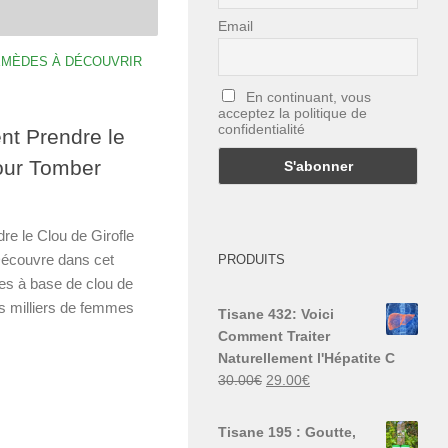
Email
EMÈDES À DÉCOUVRIR
En continuant, vous
acceptez la politique de
confidentialité
t Prendre le
pour Tomber
dre le Clou de Girofle
Découvre dans cet
PRODUITS
les à base de clou de
es milliers de femmes
Tisane 432: Voici
Comment Traiter
Naturellement l'Hépatite C
Le
Le
30.00
€
29.00
€
prix
prix
initial
actuel
Tisane 195 : Goutte,
était :
est :