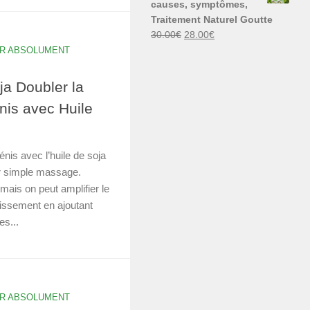
causes, symptômes,
30.00€.
29.00€.
Traitement Naturel Goutte
Le
Le
30.00
€
28.00
€
prix
prix
IR ABSOLUMENT
initial
actuel
était :
est :
ja Doubler la
30.00€.
28.00€.
énis avec Huile
pénis avec l’huile de soja
ar simple massage.
t mais on peut amplifier le
issement en ajoutant
s...
IR ABSOLUMENT