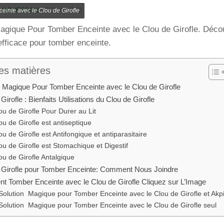
E HOUESSOU
·
22 MAI 2022
einte avec le Clou de Girofle
agique Pour Tomber Enceinte avec le Clou de Girofle. Décou
efficace pour tomber enceinte.
es matières
n Magique Pour Tomber Enceinte avec le Clou de Girofle
Girofle : Bienfaits Utilisations du Clou de Girofle
ou de Girofle Pour Durer au Lit
ou de Girofle est antiseptique
ou de Girofle est Antifongique et antiparasitaire
ou de Girofle est Stomachique et Digestif
ou de Girofle Antalgique
 Girofle pour Tomber Enceinte: Comment Nous Joindre
 Tomber Enceinte avec le Clou de Girofle Cliquez sur L’Image
Solution Magique pour Tomber Enceinte avec le Clou de Girofle et Akp
Solution Magique pour Tomber Enceinte avec le Clou de Girofle seul