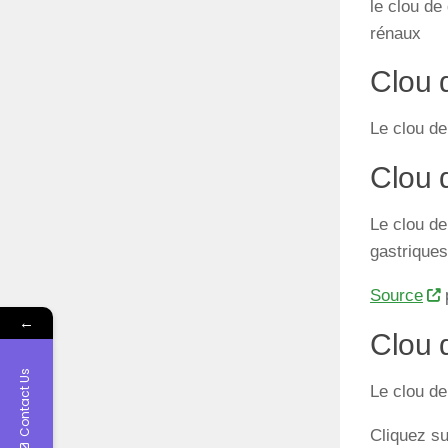
le clou de
rénaux
Clou d
Le clou de
Clou d
Le clou de
gastriques
Source
p
←
Clou 
Contact Us
Le clou de
Cliquez s