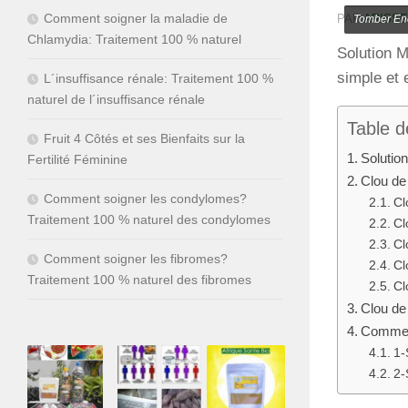
Comment soigner la maladie de
PAR
ARISS
Tomber Enc
Chlamydia: Traitement 100 % naturel
Solution M
simple et 
L´insuffisance rénale: Traitement 100 %
naturel de l´insuffisance rénale
Table d
Fruit 4 Côtés et ses Bienfaits sur la
Solutio
Fertilité Féminine
Clou de 
Comment soigner les condylomes?
Cl
Traitement 100 % naturel des condylomes
Cl
Cl
Comment soigner les fibromes?
Cl
Traitement 100 % naturel des fibromes
Cl
Clou de
Comment
1-
2-