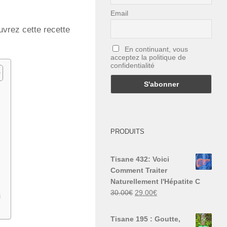
Email
vrez cette recette
En continuant, vous
acceptez la politique de
confidentialité
PRODUITS
Tisane 432: Voici
Comment Traiter
Naturellement l'Hépatite C
Le
Le
30.00
€
29.00
€
i
prix
prix
initial
actuel
Tisane 195 : Goutte,
était :
est :