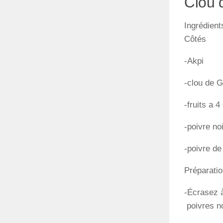
Clou d
Ingrédient
Côtés
-Akpi
-clou de G
-fruits a 4
-poivre no
-poivre d
Préparatio
-Écrasez à
poivres no