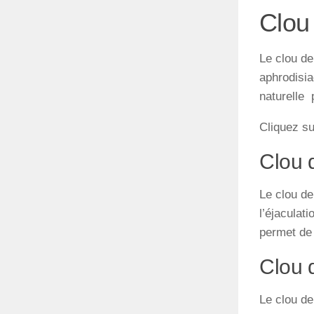
Clou 
Le clou de
aphrodisia
naturelle 
Cliquez s
Clou d
Le clou de
l’éjaculat
permet de 
Clou d
Le clou de