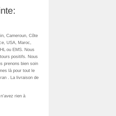
nte:
in, Cameroun, Côte
nce, USA, Maroc,
r DHL ou EMS. Nous
tours positifs. Nous
us prenons bien soin
es là pour tout le
an . La livraison de
 n’avez rien à