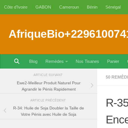
Côte d’Ivoire
GABON
Cameroun
Bénin
Sénégal
Au dessous du contenu
AfriqueBio+229610074
Blog
Remèdes
Nos Tisanes
Panier
ARTICLE SUIVANT
50 REMÈD
Ewe2-Meilleur Produit Naturel Pour
Agrandir le Pénis Rapidement
R-35
ARTICLE PRÉCÉDENT
R-34: Huile de Soja Doubler la Taille de
Votre Pénis avec Huile de Soja
Ence