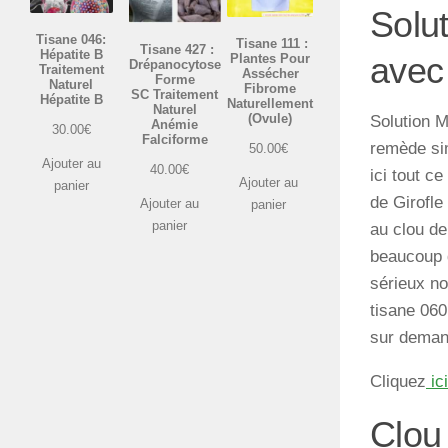
Solu
Tisane 046:
Tisane 111 :
Tisane 427 :
Hépatite B
avec 
Plantes Pour
Drépanocytose
Traitement
Assécher
Forme
Naturel
Fibrome
SC Traitement
Hépatite B
Naturellement
Naturel
(Ovule)
Solution 
Anémie
30.00
€
Falciforme
remède sim
50.00
€
Ajouter au
40.00
€
ici tout c
Ajouter au
panier
de Girofl
Ajouter au
panier
panier
au clou de
beaucoup d
sérieux no
tisane 060
sur deman
Cliquez
ici
Clou 