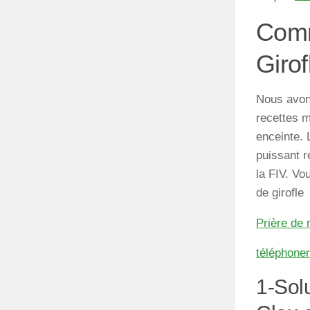
Comm
Girof
Nous avon
recettes m
enceinte. 
puissant r
la FIV. V
de girofle
Prière de 
téléphone
1-Sol