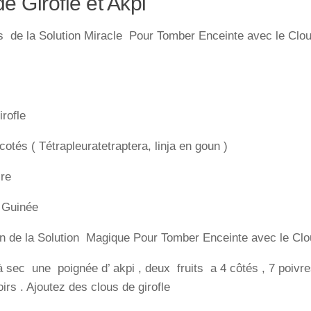
e Girofle et Akpi
s de la Solution Miracle Pour Tomber Enceinte avec le Clou 
irofle
 cotés ( Tétrapleuratetraptera, linja en goun )
ire
e Guinée
n de la Solution Magique Pour Tomber Enceinte avec le Clou
 sec une poignée d’ akpi , deux fruits a 4 côtés , 7 poivr
irs . Ajoutez des clous de girofle