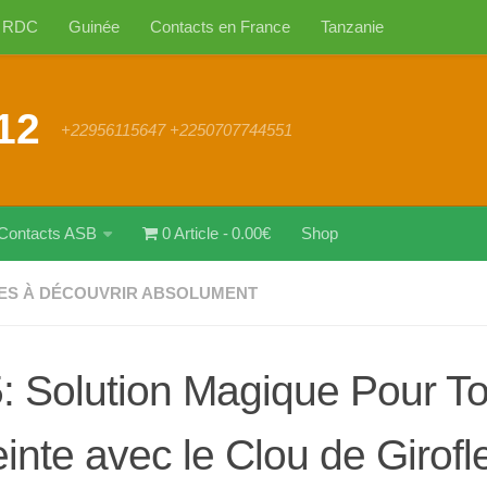
RDC
Guinée
Contacts en France
Tanzanie
12
+22956115647 +2250707744551
Contacts ASB
0 Article
0.00€
Shop
ES À DÉCOUVRIR ABSOLUMENT
: Solution Magique Pour T
inte avec le Clou de Girofl