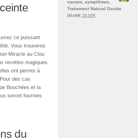
causes, symptômes,
ceinte
30.00€.
29.00€.
Traitement Naturel Goutte
Le
Le
30.00
€
28.00
€
prix
prix
initial
actuel
était :
est :
uvrez ce puissant
30.00€.
28.00€.
lité. Vous trouverez
tion Miracle au Clou
ux recettes magiques
elles ont permis à
. Pour des cas
ope Bouchées et la
us seront fournies
ions du