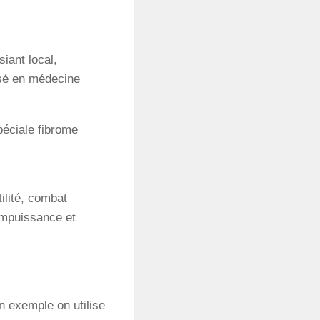
siant local,
lisé en médecine
éciale fibrome
tilité, combat
’impuissance et
En exemple on utilise