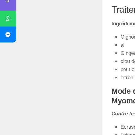
Trait
Ingrédien
Oigno
ail
Ginge
clou d
petit c
citron
Mode d
Myomes
Contre le
Ecrase