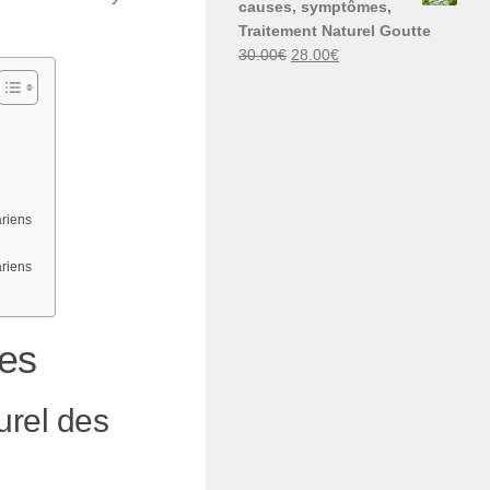
causes, symptômes,
30.00€.
29.00€.
Traitement Naturel Goutte
Le
Le
30.00
€
28.00
€
prix
prix
initial
actuel
était :
est :
30.00€.
28.00€.
ariens
ariens
es
urel des