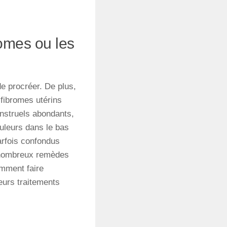
yomes ou les
e procréer. De plus,
 fibromes utérins
struels abondants,
uleurs dans le bas
arfois confondus
nombreux remèdes
omment faire
eurs traitements