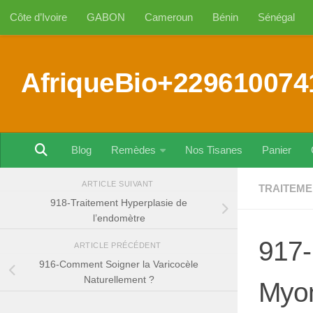
Côte d’Ivoire
GABON
Cameroun
Bénin
Sénégal
Au dessous du contenu
AfriqueBio+229610074
Blog
Remèdes
Nos Tisanes
Panier
ARTICLE SUIVANT
TRAITEME
918-Traitement Hyperplasie de
l’endomètre
917-
ARTICLE PRÉCÉDENT
916-Comment Soigner la Varicocèle
Naturellement ?
Myom