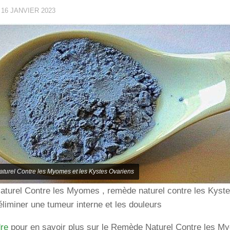
·
16 JANVIER 2023
urel Contre les Myomes et les Kystes Ovariens
turel Contre les Myomes , remède naturel contre les Kyste
iminer une tumeur interne et les douleurs
dre
pour en savoir plus sur le Remède Naturel Contre les M