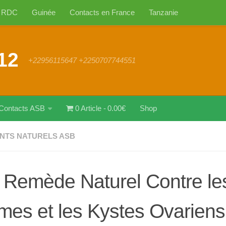
RDC
Guinée
Contacts en France
Tanzanie
12
+22956115647 +2250707744551
Contacts ASB
0 Article
0.00€
Shop
NTS NATURELS ASB
 Remède Naturel Contre le
es et les Kystes Ovariens