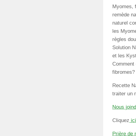
Myomes, f
remède nat
naturel co
les Myome
règles dou
Solution 
et les Ky
Comment é
fibromes?
Recette N
traiter u
Nous join
Cliquez
ici
Prière de 