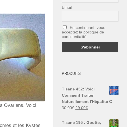
Email
En continuant, vous
acceptez la politique de
confidentialité
PRODUITS
Tisane 432: Voici
Comment Traiter
Naturellement l'Hépatite C
s Ovariens. Voici
Le
Le
30.00
€
29.00
€
prix
prix
initial
actuel
Tisane 195 : Goutte,
yomes et les Kystes
était :
est :