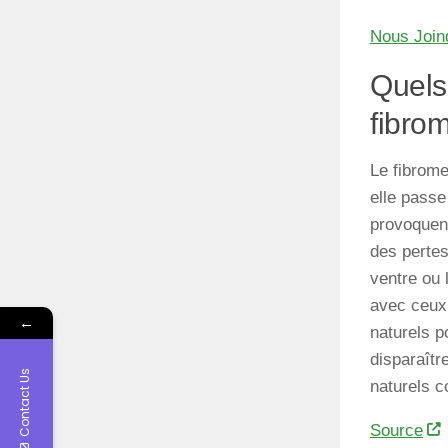
Nous Join
Quels
fibro
Le fibrome
elle passe
provoquen
des pertes
ventre ou 
avec ceux 
←
naturels p
disparaîtr
Contact Us
naturels c
Source