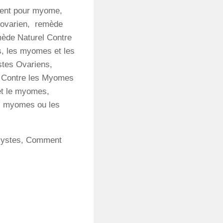
ment pour myome,
s ovarien, remède
mède Naturel Contre
s, les myomes et les
stes Ovariens,
s Contre les Myomes
et le myomes,
es myomes ou les
 kystes, Comment