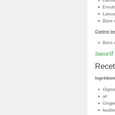
Laisse
Ensuit
Laisse
Boire 
Contre le
Boire 
Source
Recet
Ingrédien
Oigno
ail
Ginge
feuille