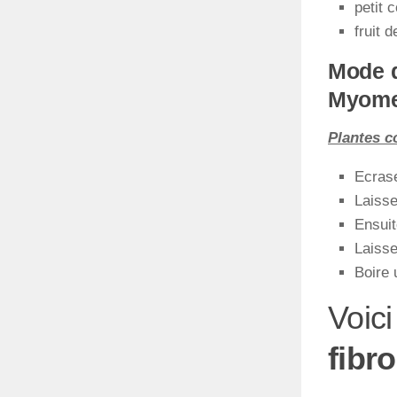
petit c
fruit 
Mode d
Myomes
Plantes c
Ecrase
Laisse
Ensuit
Laisse
Boire 
Voici
fibr