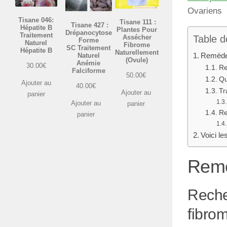
Ovariens
Tisane 046:
Tisane 111 :
Tisane 427 :
Hépatite B
Plantes Pour
Drépanocytose
Traitement
Assécher
Table d
Forme
Naturel
Fibrome
SC Traitement
Hépatite B
Naturellement
Remède
Naturel
(Ovule)
Anémie
30.00
€
Re
Falciforme
50.00
€
Qu
Ajouter au
40.00
€
Tr
Ajouter au
panier
Ajouter au
panier
Re
panier
Voici le
Remè
Reche
fibro