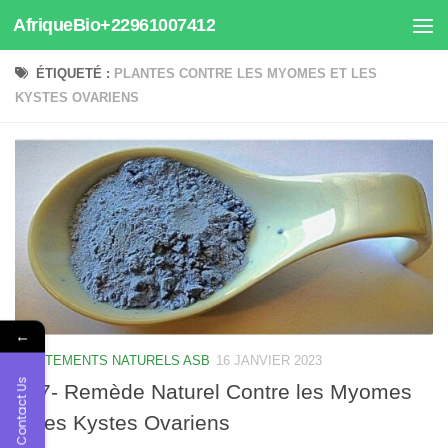
AfriqueBio+22961007412
Au dessous du contenu
ÉTIQUETÉ :
PLANTES CONTRE LES MYOMES ET LES
KYSTES OVARIENS
←
TRAITEMENTS NATURELS ASB
16 JANVIER 2023
Contact Us
917- Remède Naturel Contre les Myomes
et les Kystes Ovariens