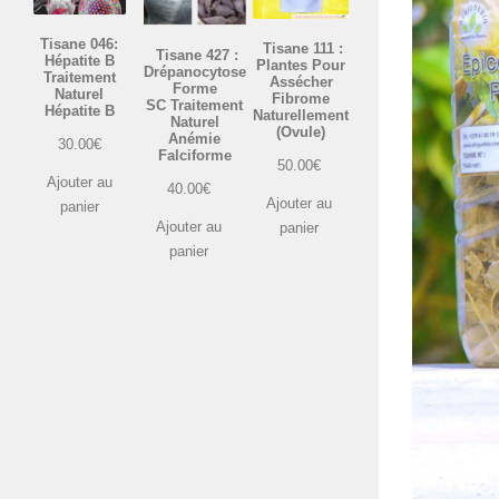
Tisane 046:
Tisane 111 :
Tisane 427 :
Hépatite B
Plantes Pour
Drépanocytose
Traitement
Assécher
Forme
Naturel
Fibrome
SC Traitement
Hépatite B
Naturellement
Naturel
(Ovule)
Anémie
30.00
€
Falciforme
50.00
€
Ajouter au
40.00
€
Ajouter au
panier
Ajouter au
panier
panier