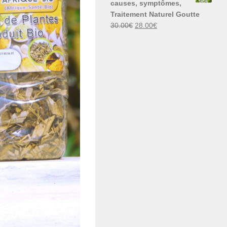
causes, symptômes,
30.00€.
29.00€.
Traitement Naturel Goutte
Le
Le
30.00
€
28.00
€
prix
prix
initial
actuel
était :
est :
30.00€.
28.00€.