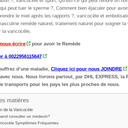
tion ?, varicocèle et sport, Qu’est-ce qui peut rendre un ho
qui peut tuer le sperme ?, Comment bien éjaculer pour avoir
rendre le miel après les rapports ?, varicocèle et embolisati
é masculine remède naturel, traitement naturel pour soigner la
r la varicocèle,
 nous écrire
pour avoir le Remède
r à 0022956115647
ouffrez d’une maladie,
Cliquez ici pour nous JOINDRE
avec nous. Nous livrons partout, par DHL EXPRESS, la
e transports pour les pays les plus proches de nous.
es matières
on de la Varicocèle
and consulter un médecin?
ricocèle Symptômes Fréquentes