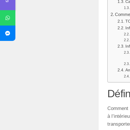
Ca
Comment
TO
In
In
An
Défin
Comment So
à l’intéri
transporte