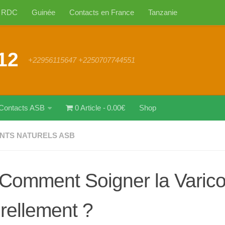
RDC
Guinée
Contacts en France
Tanzanie
12
+22956115647 +2250707744551
Contacts ASB
0 Article
0.00€
Shop
NTS NATURELS ASB
Comment Soigner la Varico
rellement ?