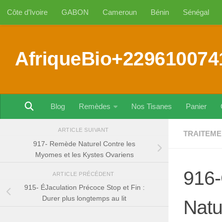
Côte d’Ivoire
GABON
Cameroun
Bénin
Sénégal
Au dessous du contenu
AfriqueBio+229610074
Blog
Remèdes
Nos Tisanes
Panier
ARTICLE SUIVANT
TRAITEME
917- Remède Naturel Contre les
Myomes et les Kystes Ovariens
916-
ARTICLE PRÉCÉDENT
915- ÉJaculation Précoce Stop et Fin :
Durer plus longtemps au lit
Natu