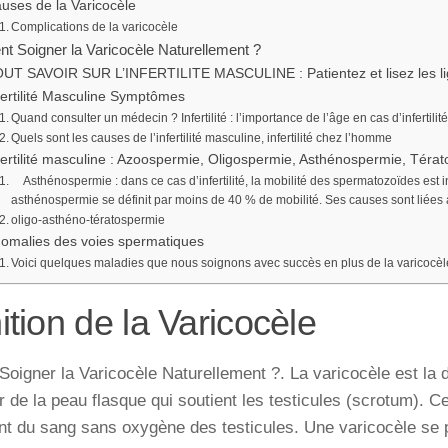
uses de la Varicocèle
Complications de la varicocèle
 Soigner la Varicocèle Naturellement ?
UT SAVOIR SUR L’INFERTILITE MASCULINE : Patientez et lisez les li
fertilité Masculine Symptômes
Quand consulter un médecin ? Infertilité : l’importance de l’âge en cas d’infertilit
Quels sont les causes de l’infertilité masculine, infertilité chez l’homme
fertilité masculine : Azoospermie, Oligospermie, Asthénospermie, Téra
Asthénospermie : dans ce cas d’infertilité, la mobilité des spermatozoïdes est i
asthénospermie se définit par moins de 40 % de mobilité. Ses causes sont liées à
oligo-asthéno-tératospermie
omalies des voies spermatiques
Voici quelques maladies que nous soignons avec succès en plus de la varicocèl
ition de la Varicocèle
igner la Varicocèle Naturellement ?. La varicocèle est la d
eur de la peau flasque qui soutient les testicules (scrotum). 
nt du sang sans oxygène des testicules. Une varicocèle se p