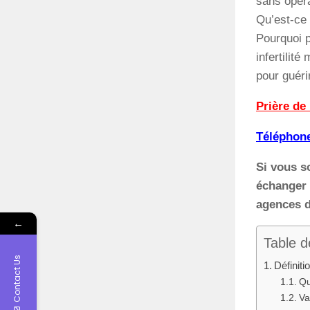
sans opéra
Qu’est-ce 
Pourquoi p
infertilit
pour guéri
Prière de
Téléphone
Si vous s
échanger 
agences d
←
Table d
Contact Us
Définiti
Qu
Va