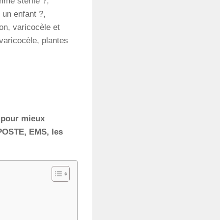
mme stérile ?,
 un enfant ?,
on, varicocèle et
 varicocèle, plantes
pour mieux
 POSTE, EMS, les