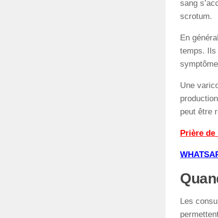
sang s’acc
scrotum.
En général
temps. Il
symptômes
Une varico
production
peut être 
Prière de
WHATSAPP
Quand
Les consul
permettent