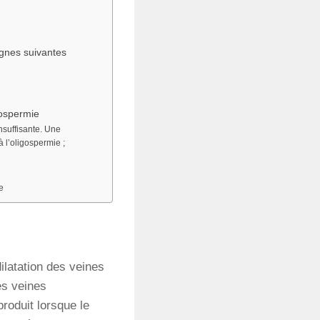
gnes suivantes
é
tospermie
nsuffisante. Une
 l’oligospermie ;
e
ilatation des veines
Ces veines
roduit lorsque le