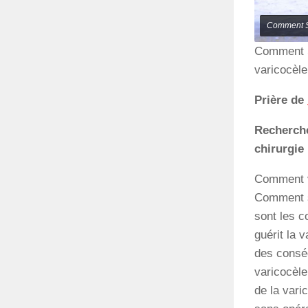
Comment So
Comment S
varicocèle 
Prière de
Recherche
chirurgie
Comment vi
Comment so
sont les c
guérit la 
des consé
varicocèle
de la vari