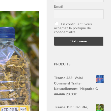
Email
En continuant, vous
acceptez la politique de
confidentialité
PRODUITS
Tisane 432: Voici
Comment Traiter
Naturellement l'Hépatite C
Le
Le
30.00
€
29.00
€
prix
prix
initial
actuel
Tisane 195 : Goutte,
était :
est :