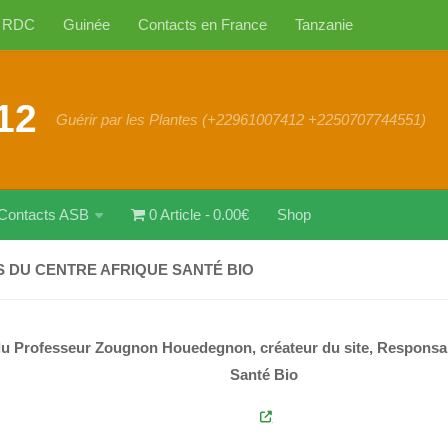
RDC
Guinée
Contacts en France
Tanzanie
12
Guérir par les Plantes (+22961007412 +2250707744551)
Contacts ASB
0 Article
0.00€
Shop
 DU CENTRE AFRIQUE SANTÉ BIO
u Professeur Zougnon Houedegnon, créateur du site, Responsab
Santé Bio