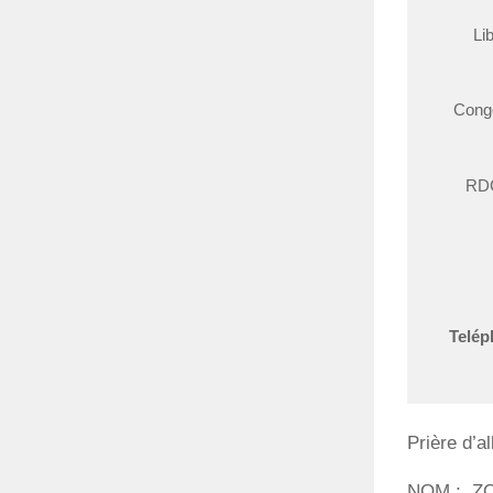
Li
Cong
RD
Telép
Prière d’al
NOM : Z