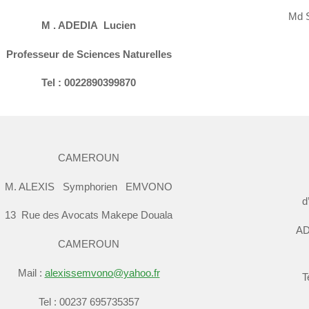
Md 
M . ADEDIA Lucien
Professeur de Sciences Naturelles
Tel : 0022890399870
CAMEROUN
M. ALEXIS Symphorien EMVONO
d
13 Rue des Avocats Makepe Douala
AD
CAMEROUN
Mail :
alexissemvono@yahoo.fr
T
Tel : 00237 695735357