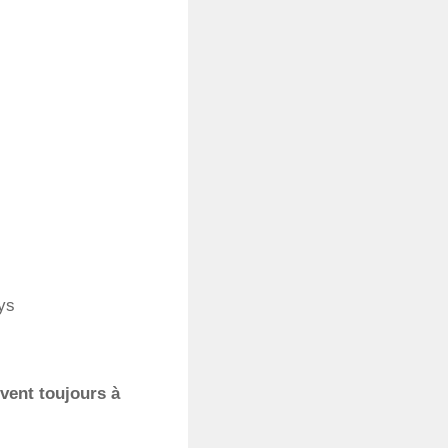
ys
vent toujours à