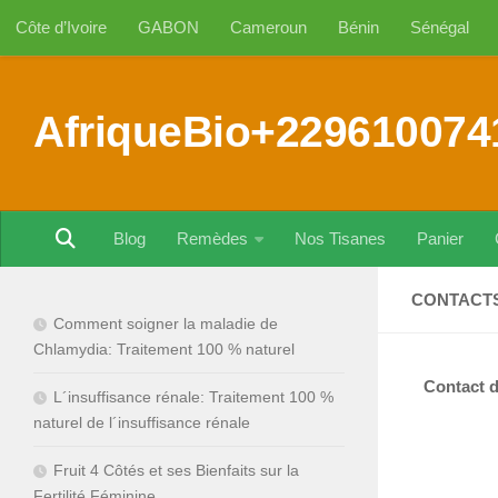
Côte d’Ivoire
GABON
Cameroun
Bénin
Sénégal
Au dessous du contenu
AfriqueBio+229610074
Blog
Remèdes
Nos Tisanes
Panier
CONTACTS
Comment soigner la maladie de
Chlamydia: Traitement 100 % naturel
Contact d
L´insuffisance rénale: Traitement 100 %
naturel de l´insuffisance rénale
Fruit 4 Côtés et ses Bienfaits sur la
Fertilité Féminine