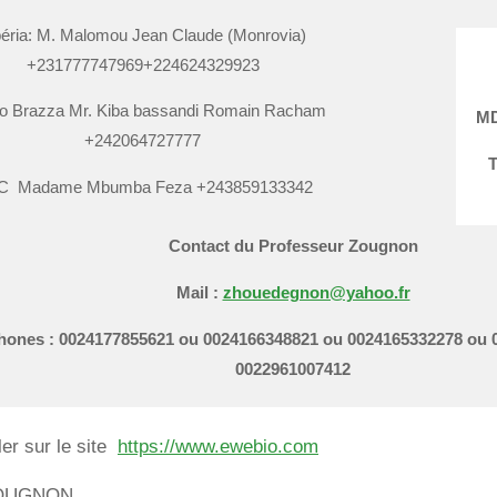
béria: M. Malomou Jean Claude (Monrovia)
+231777747969+224624329923
o Brazza Mr. Kiba bassandi Romain Racham
MD
+242064727777
T
C Madame Mbumba Feza +243859133342
Contact du Professeur Zougnon
Mail :
zhouedegnon@yahoo.fr
hones : 0024177855621 ou 0024166348821 ou 0024165332278 ou 
0022961007412
ler sur le site
https://www.ewebio.com
OUGNON