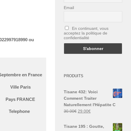
Email
En continuant, vous
acceptez la politique de
confidentialité
0022997918990 ou
Septembre en France
PRODUITS
Ville Paris
Tisane 432: Voici
Comment Traiter
Pays FRANCE
Naturellement l'Hépatite C
Le
Le
30.00
€
29.00
€
Telephone
prix
prix
initial
actuel
Tisane 195 : Goutte,
était :
est :