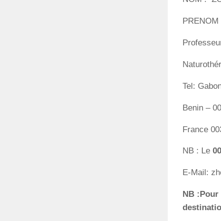
PRENOM
Professeu
Naturothér
Tel: Gabo
Benin – 0
France 0
NB : Le
0
E-Mail: z
NB :Pour 
destinati