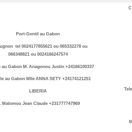
C
Port-Gentil au Gabon
ugnon tel 0024177855621 ou 065332278 ou
066348821 ou 0024166247574
le au Gabon M. Anagonou Justin +24166100337
ille au Gabon Mlle ANNA SETY +24174121251
Tel
LIBERIA
. Malomou Jean Claude +231777747969
M