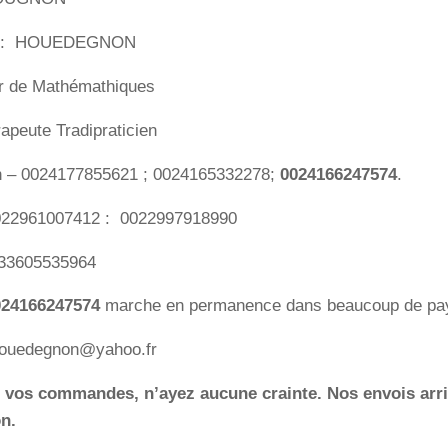
 : HOUEDEGNON
r de Mathémathiques
apeute Tradipraticien
n – 0024177855621 ; 0024165332278;
0024166247574
.
022961007412 : 0022997918990
033605535964
024166247574
marche en permanence dans beaucoup de pa
houedegnon@yahoo.fr
vos commandes, n’ayez aucune crainte. Nos envois arri
on.