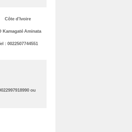
Côte d’Ivoire
 Kamagaté Aminata
el : 0022507744551
0022997918990 ou