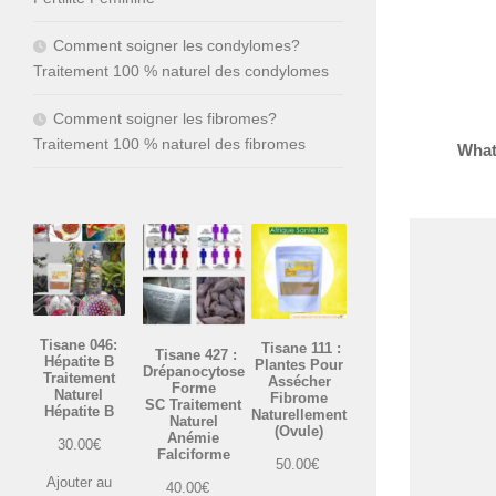
Comment soigner les condylomes?
Traitement 100 % naturel des condylomes
Comment soigner les fibromes?
Traitement 100 % naturel des fibromes
What
Tisane 046:
Tisane 111 :
Tisane 427 :
Hépatite B
Plantes Pour
Drépanocytose
Traitement
Assécher
Forme
Naturel
Fibrome
SC Traitement
Hépatite B
Naturellement
Naturel
(Ovule)
Anémie
30.00
€
Falciforme
50.00
€
Ajouter au
40.00
€