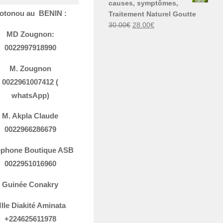
causes, symptômes,
30.00€.
29.00€.
otonou au BENIN :
Traitement Naturel Goutte
Le
Le
30.00
€
28.00
€
MD Zougnon:
prix
prix
initial
actuel
0022997918990
était :
est :
30.00€.
28.00€.
M. Zougnon
0022961007412 (
whatsApp)
M. Akpla Claude
0022966286679
ephone Boutique ASB
0022951016960
Guinée Conakry
lle Diakité Aminata
+224625611978