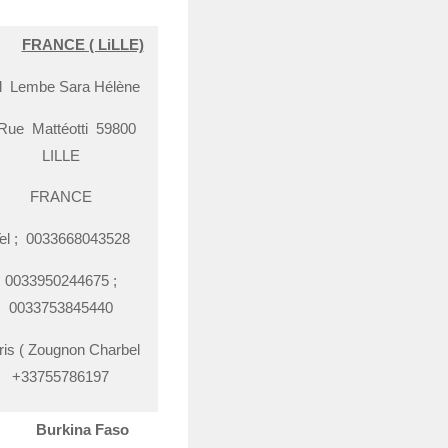
FRANCE ( LiLLE)
 Lembe Sara Hélène
 Rue Mattéotti 59800
LILLE
FRANCE
el ; 0033668043528
0033950244675 ;
0033753845440
ris ( Zougnon Charbel
+33755786197
Burkina Faso