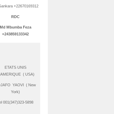
Sankara +22670169312
RDC
Md Mbumba Feza
+243859133342
ETATS UNIS
’AMERIQUE ( USA)
JAFO YAOVI ( New
York)
el 001(347)323-5898