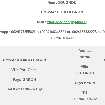
Nom : ZOUGNON
Prénom : HOUEDEGNON
Mail :
zhouedegnon@yahoo.fr
sapp : 0024177855621 ou 0024166348821 ou 0024165332278 ou 
0022961007412
Août au
BENIN
Octobre à Juin au GABON
Ville
Ville Port-Gentil
COTONOU
Pays GABON
Pays BENIN
Tel 0024177855621
Tel
0022961007412