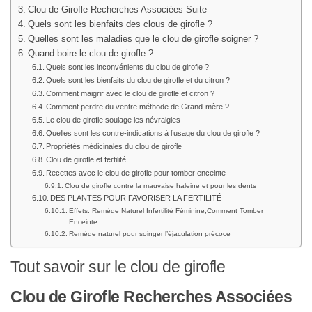
Clou de Girofle Recherches Associées Suite
Quels sont les bienfaits des clous de girofle ?
Quelles sont les maladies que le clou de girofle soigner ?
Quand boire le clou de girofle ?
Quels sont les inconvénients du clou de girofle ?
Quels sont les bienfaits du clou de girofle et du citron ?
Comment maigrir avec le clou de girofle et citron ?
Comment perdre du ventre méthode de Grand-mère ?
Le clou de girofle soulage les névralgies
Quelles sont les contre-indications à l’usage du clou de girofle ?
Propriétés médicinales du clou de girofle
Clou de girofle et fertilité
Recettes avec le clou de girofle pour tomber enceinte
Clou de girofle contre la mauvaise haleine et pour les dents
DES PLANTES POUR FAVORISER LA FERTILITÉ
Effets: Remède Naturel Infertilité Féminine,Comment Tomber
Enceinte
Remède naturel pour soinger l’éjaculation précoce
Tout savoir sur le clou de girofle
Clou de Girofle Recherches Associées