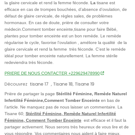
la glaire cervicale et rend la femme féconde.
La
tisane est
efficace en cas de trompes bouchées, d’absence d’ovulation, de
défaut de glaire cervicale, de règles sales, de problèmes
hormonaux. En cas de doute, prière de consulter votre
médecin.Comment tomber enceinte,tisane pour faire Bébé,
plantes pour tomber enceinte est un bon remède. Le remède
régularise le cycle, favorise l’ovulation , améliore la qualité de la
glaire cervicale et rend la femme très féconde. C’est le remède
idéal pour tomber enceinte naturellement. La femme stérile
redeviendra très féconde.
PRIERE DE NOUS CONTACTER +229629478990
Découvrez
tisane 17
,
Tisane 18
,
Tisane 19
Prière de partager
la page
Stérilité Féminine, Remède Naturel
Infertilité Féminine,Comment Tomber Enceinte
en bas de
l’article. Ne manquez pas de nous laisser un commentaire. La
Tisane 60;
Stérilité Féminine, Remède Naturel Infertilité
Féminine, Comment Tomber Enceinte
est efficace et il faut la
partager activement. Nous serons très heureux de vous lire et de
vous répondre. Vos commentaires nous aident à faire mieux.