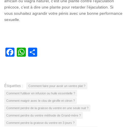
africain ou viagra naturel, c’est une plante contre l’éjaculation
précoce, c’est à dire une plante pour retarder l’éjaculation. Si
vous souhaitez agrandir votre pénis avec une bonne performance
sexuelle.
Facebook
WhatsApp
Partager
Étiquettes :
Comment faire pour avoir un ventre plat ?
Comment l'utiliser en infusion ou huile essentielle ?
Comment maigrir avec le clou de girofle et citron ?
Comment perdre de la graisse du ventre en une seule nuit ?
Comment perdre du ventre méthode de Grand-mère ?
Comment perdre la graisse du ventre en 3 jours ?