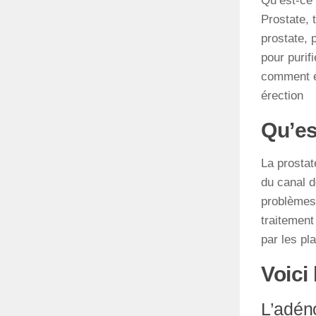
Qu’est-ce 
Prostate, 
prostate, 
pour purif
comment év
érection
Qu’es
La prostat
du canal de
problèmes.
traitement
par les pl
Voici
L’adé