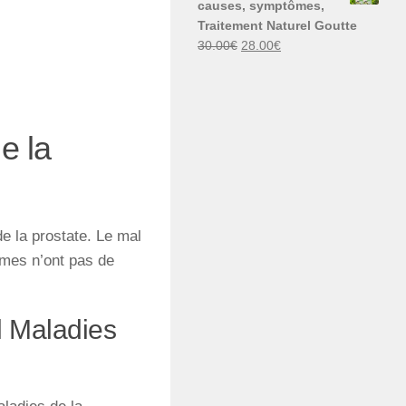
causes, symptômes,
30.00€.
29.00€.
Traitement Naturel Goutte
Le
Le
30.00
€
28.00
€
prix
prix
initial
actuel
était :
est :
30.00€.
28.00€.
e la
de la prostate. Le mal
mmes n’ont pas de
l Maladies