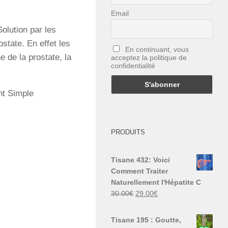
Email
olution par les
ostate. En effet les
En continuant, vous
e de la prostate, la
acceptez la politique de
confidentialité
nt Simple
PRODUITS
Tisane 432: Voici
Comment Traiter
Naturellement l'Hépatite C
Le
Le
30.00
€
29.00
€
prix
prix
initial
actuel
Tisane 195 : Goutte,
était :
est :