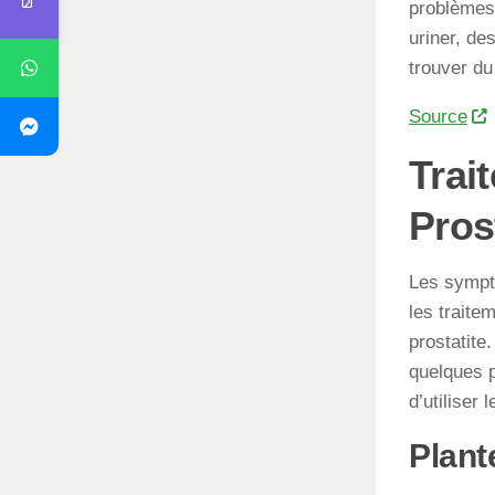
problèmes 
uriner, de
trouver du
Source
Trai
Pros
Les sympt
les traite
prostatite
quelques p
d’utiliser 
Plant