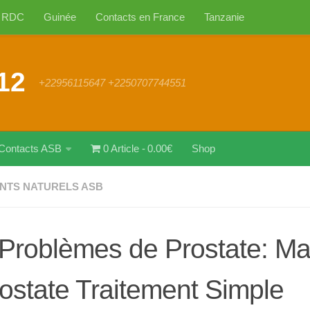
RDC
Guinée
Contacts en France
Tanzanie
12
+22956115647 +2250707744551
Contacts ASB
0 Article
0.00€
Shop
NTS NATURELS ASB
Problèmes de Prostate: Ma
rostate Traitement Simple