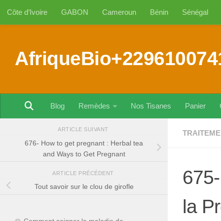
Côte d’Ivoire
GABON
Cameroun
Bénin
Sénégal
Au dessous du contenu
AfriqueBio+229610074
Blog
Remèdes
Nos Tisanes
Panier
ARTICLE SUIVANT
TRAITEME
676- How to get pregnant : Herbal tea
and Ways to Get Pregnant
675-
ARTICLE PRÉCÉDENT
Tout savoir sur le clou de girofle
la P
Comment soigner la maladie de