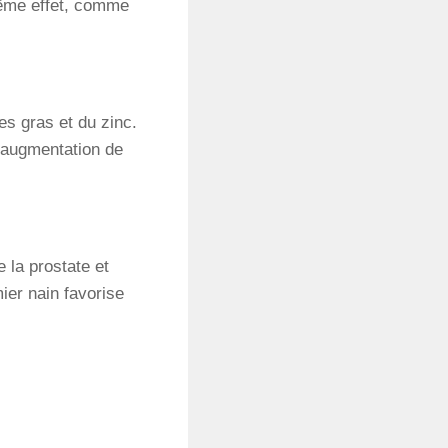
 même effet, comme
es gras et du zinc.
l’augmentation de
e la prostate et
ier nain favorise