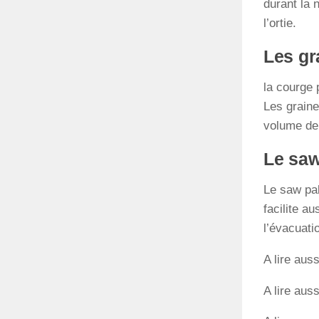
durant la 
l’ortie.
Les gr
la courge 
Les graine
volume de 
Le saw
Le saw palm
facilite a
l’évacuatio
A lire auss
A lire auss