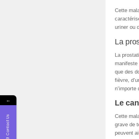
Cette mala
caractéris
uriner ou 
La pros
La prostat
manifeste 
que des do
fièvre, d’
n’importe 
←
Le can
Cette mala
Contact Us
grave de t
peuvent ai