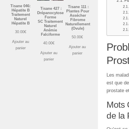
Pl
Tisane 046:
Tisane 111 :
Tisane 427 :
Hépatite B
Plantes Pour
Drépanocytose
Traitement
Assécher
Forme
Naturel
Fibrome
SC Traitement
Hépatite B
Naturellement
Naturel
(Ovule)
Anémie
30.00
€
Falciforme
50.00
€
Ajouter au
40.00
€
Prob
Ajouter au
panier
Ajouter au
panier
Prost
panier
Les maladi
est que de
prostate e
Mots 
de la 