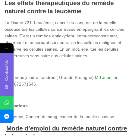
Les effets thérapeutiques du remède
naturel contre la leucémie
La Tisane 721: Leucémie, cancer du sang ou de la moelle
osseuse tue les cellules cancéreuses en épargnant les cellules
saines. C’est un remède antioxydant, Immunoreconstituant,
absorbant et adsorbant qui neutralise les cellules malignes et
←
préserve les cellules saines. En un mot, elle tue les cellules
cancéreuses sans nuire aux cellules saines.
Contact Us
Pour nous joindre Londres ( Grande Bretagne)
Md Jennifer
+447872571545
Indications
Leucémie, Cancer de sang, cancer de la moelle osseuse
Mode d’emploi du remède naturel contre