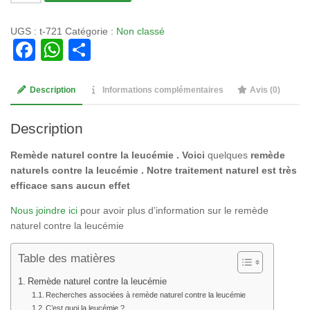
de
Tisane
UGS :
t-721
Catégorie :
Non classé
721:
Facebook
WhatsApp
Partager
Remède
naturel
contre
Description
Informations complémentaires
Avis (0)
la
leucémie
Description
Remède naturel contre la leucémie . Voici
quelques
remède
naturels contre la leucémie . Notre traitement naturel est très
efficace sans aucun effet
Nous joindre ici
pour avoir plus d’information sur le remède
naturel contre la leucémie
Table des matières
Remède naturel contre la leucémie
Recherches associées à remède naturel contre la leucémie
C’est quoi la leucémie ?