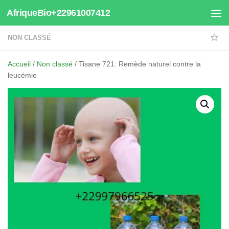
AfriqueBio+22961007412
Au dessous du contenu
NON CLASSÉ
Accueil
/
Non classé
/ Tisane 721: Remède naturel contre la
leucémie