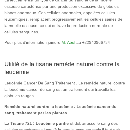
La leucémie est un type de cancer du sang et de la moelle
osseuse caractérisé par une production excessive de globules
blancs anormaux. Ces cellules anormales, appelées cellules
leucémiques, remplacent progressivement les cellules saines de
la moelle osseuse, ce qui entrave la production normale de
cellules sanguines.
Pour plus d’information joindre
M. Abel
au +22940966734
Utilité de la tisane remède naturel contre la
leucémie
Leucémie Cancer De Sang Traitement . Le remède naturel contre
la leucémie cancer de sang est un traitement qui travaille les
globules rouges.
Remède naturel contre la leucémie : Leucémie cancer du
sang, traitement par les plantes
La Tisane 721 : Leucémie purifie
et débarrasse le sang des
cellules cancéreuses jusqu’à la moelle osseuse mais il faut agir