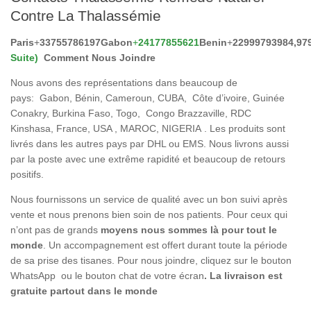
Contre La Thalassémie
Paris
+
33755786197
Gabon
+
24177855621
Benin
+
22999793984
,97
Suite)
Comment Nous
Joindre
Nous avons des représentations dans beaucoup de
pays: Gabon, Bénin, Cameroun, CUBA, Côte d’ivoire, Guinée
Conakry, Burkina Faso, Togo, Congo Brazzaville, RDC
Kinshasa, France, USA , MAROC, NIGERIA . Les produits sont
livrés dans les autres pays par DHL ou EMS. Nous livrons aussi
par la poste avec une extrême rapidité et beaucoup de retours
positifs.
Nous fournissons un service de qualité avec un bon suivi après
vente et nous prenons bien soin de nos patients. Pour ceux qui
n’ont pas de grands
moyens nous sommes là pour tout le
monde
. Un accompagnement est offert durant toute la période
de sa prise des tisanes. Pour nous joindre, cliquez sur le bouton
WhatsApp ou le bouton chat de votre écran
.
La livraison est
gratuite partout dans le monde