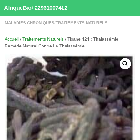
AfriqueBio+22961007412
Au dessous du contenu
MALADIES CHRONIQUES
/
TRAITEMENTS NATURELS
Accueil
/
Traitements Naturels
/ Tisane 424 : Thalassémie
Remède Naturel Contre La Thalassémie