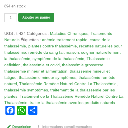
894 en stock
quantité
Ajouter au panier
de
Tisane
UGS :
t-424
Catégories :
Maladies Chroniques
,
Traitements
424
Naturels
Étiquettes :
anémie traitement rapide
,
cause de la
:
thalassémie
,
plantes contre thalassémie
,
recettes naturelles pour
Thalassémie
thalassémie
,
remède du sang fait maison
,
soigner naturellement
Remède
la thalassémie
,
symptôme de la thalassémie
,
Thalassémie
Naturel
définition
,
thalassémie et covid
,
thalassémie grossesse
,
Contre
thalassémie mineur et alimentation
,
thalassémie mineur et
La
fatigue
,
thalassémie mineur symptômes
,
thalassémie remède
Thalassémie
naturel
,
Thalassémie Remède Naturel Contre La Thalassémie
,
thalassémie symptômes
,
traitement de la thalassémie par les
plantes
,
Traitement de la Thalassémie Remède Naturel Contre La
Thalassémie
,
traiter la thalassémie avec les produits naturels
Facebook
WhatsApp
Partager
Description
Informations complémentaires