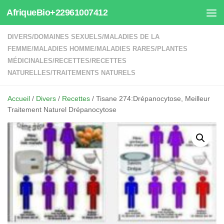
AfriqueBio+22961007412
Au dessous du contenu
DIVERS
/
DOMAINES SEXUELS
/
MALADIES DE LA
FEMME
/
MALADIES HOMME
/
MALADIES RARES
/
PLANTES
MÉDICINALES
/
RECETTES
/
RECETTES
NATURELLES
/
TRAITEMENTS NATURELS
Accueil
/
Divers
/
Recettes
/ Tisane 274:Drépanocytose, Meilleur
Traitement Naturel Drépanocytose