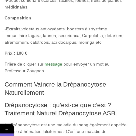
-Paquet contenant écorces, racines, feuilles, fruits de plantes
médicinales
Composition
-Extraits végétaux antioxydants boosters du système
immunitaire:fagara, lannea, securidaca, Carpolobia, detarium,
aframomum, calotropis, acridocarpus, moringa,etc
Prix : 100 €
Prière de cliquer sur
message
pour envoyer un mot au
Professeur Zougnon
Comment Vaincre la Drépanocytose
Naturellement
Drépanocytose : qu’est-ce que c’est ?
Traitement Naturel Drépanocytose ASB
La Drépanocytose est une maladie du sang également appelée
←
anémie à hématies falciformes. C’est une maladie de