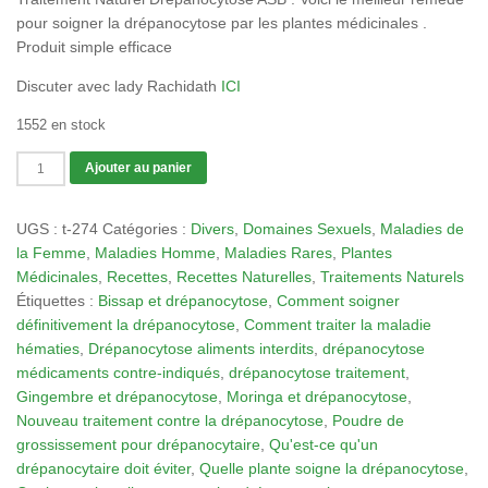
pour soigner la drépanocytose par les plantes médicinales .
Produit simple efficace
Discuter avec lady Rachidath
ICI
1552 en stock
quantité
Ajouter au panier
de
Tisane
UGS :
t-274
Catégories :
Divers
,
Domaines Sexuels
,
Maladies de
274:Drépanocytose,
la Femme
,
Maladies Homme
,
Maladies Rares
,
Plantes
Meilleur
Médicinales
,
Recettes
,
Recettes Naturelles
,
Traitements Naturels
Traitement
Étiquettes :
Bissap et drépanocytose
,
Comment soigner
Naturel
définitivement la drépanocytose
,
Comment traiter la maladie
Drépanocytose
hématies
,
Drépanocytose aliments interdits
,
drépanocytose
médicaments contre-indiqués
,
drépanocytose traitement
,
Gingembre et drépanocytose
,
Moringa et drépanocytose
,
Nouveau traitement contre la drépanocytose
,
Poudre de
grossissement pour drépanocytaire
,
Qu'est-ce qu'un
drépanocytaire doit éviter
,
Quelle plante soigne la drépanocytose
,