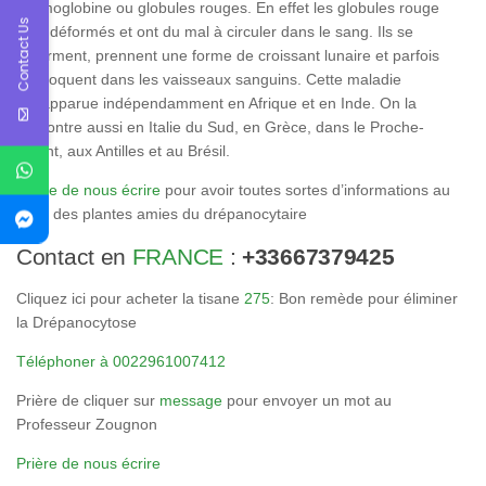
l’hémoglobine ou globules rouges. En effet les globules rouge
Contact Us
sont déformés et ont du mal à circuler dans le sang. Ils se
déforment, prennent une forme de croissant lunaire et parfois
se bloquent dans les vaisseaux sanguins. Cette maladie
est apparue indépendamment en Afrique et en Inde. On la
rencontre aussi en Italie du Sud, en Grèce, dans le Proche-
Orient, aux Antilles et au Brésil.
Prière de nous écrire
pour avoir toutes sortes d’informations au
sujet des plantes amies du drépanocytaire
Contact en
FRANCE
:
+33667379425
Cliquez ici pour acheter la tisane
275
: Bon remède pour éliminer
la Drépanocytose
Téléphoner à 0022961007412
Prière de cliquer sur
message
pour envoyer un mot au
Professeur Zougnon
Prière de nous écrire