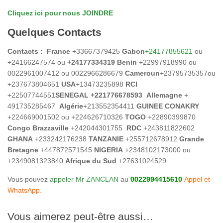
Cliquez ici pour nous JOINDRE
Quelques Contacts
Contacts :
France
+33667379425
Gabon
+24177855621
ou
+24166247574 ou
+24177334319 Benin
+22997918990 ou
0022961007412 ou 0022966286679
Cameroun
+23795735357ou
+237673804651
USA
+13473235898
RCI
+22507744551
SENEGAL
+221776678593
Allemagne
+
491735285467
Algérie
+213552354411
GUINEE CONAKRY
+224669001502 ou +224626710326
TOGO
+22890399870
Congo Brazzaville
+242044301755
RDC
+243811822602
GHANA
+233242176238
TANZANIE
+255712678912
Grande
Bretagne
+447872571545
NIGERIA
+2348102173000 ou
+2349081323840
Afrique du Sud
+27631024529
Vous pouvez
appeler Mr ZANCLAN
au
0022994415610
Appel et
WhatsApp.
Vous aimerez peut-être aussi…