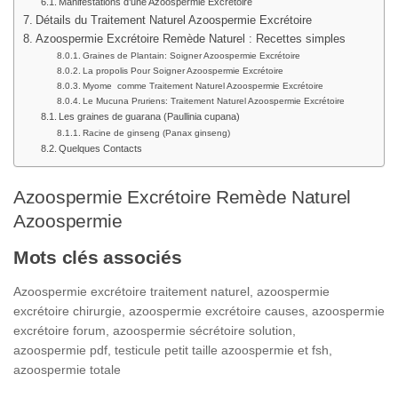
Manifestations d’une Azoospermie Excrétoire
Détails du Traitement Naturel Azoospermie Excrétoire
Azoospermie Excrétoire Remède Naturel : Recettes simples
Graines de Plantain: Soigner Azoospermie Excrétoire
La propolis Pour Soigner Azoospermie Excrétoire
Myome comme Traitement Naturel Azoospermie Excrétoire
Le Mucuna Pruriens: Traitement Naturel Azoospermie Excrétoire
Les graines de guarana (Paullinia cupana)
Racine de ginseng (Panax ginseng)
Quelques Contacts
Azoospermie Excrétoire Remède Naturel
Azoospermie
Mots clés associés
Azoospermie excrétoire traitement naturel, azoospermie
excrétoire chirurgie, azoospermie excrétoire causes, azoospermie
excrétoire forum, azoospermie sécrétoire solution,
azoospermie pdf, testicule petit taille azoospermie et fsh,
azoospermie totale