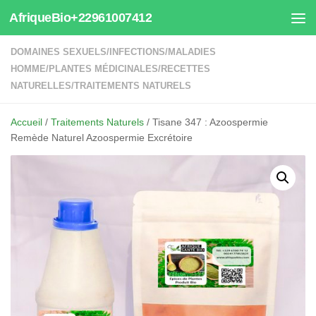
AfriqueBio+22961007412
Au dessous du contenu
DOMAINES SEXUELS
/
INFECTIONS
/
MALADIES
HOMME
/
PLANTES MÉDICINALES
/
RECETTES
NATURELLES
/
TRAITEMENTS NATURELS
Accueil
/
Traitements Naturels
/ Tisane 347 : Azoospermie
Remède Naturel Azoospermie Excrétoire