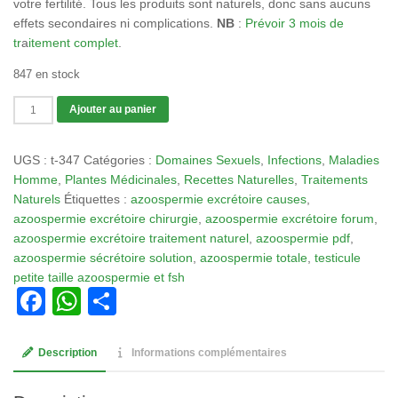
votre fertilité. Tous les produits sont naturels, donc sans aucuns
effets secondaires ni complications.
NB
:
Prévoir 3 mois de
tr
a
itement complet
.
847 en stock
quantité
Ajouter au panier
de
Tisane
UGS :
t-347
Catégories :
Domaines Sexuels
,
Infections
,
Maladies
347
Homme
,
Plantes Médicinales
,
Recettes Naturelles
,
Traitements
:
Naturels
Étiquettes :
azoospermie excrétoire causes
,
Azoospermie
azoospermie excrétoire chirurgie
,
azoospermie excrétoire forum
,
Remède Naturel
azoospermie excrétoire traitement naturel
,
azoospermie pdf
,
Azoospermie
azoospermie sécrétoire solution
,
azoospermie totale
,
testicule
Excrétoire
petite taille azoospermie et fsh
Facebook
WhatsApp
Partager
Description
Informations complémentaires