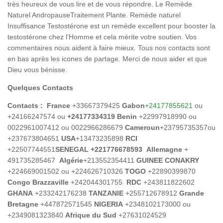
très heureux de vous lire et de vous répondre. Le Remède
Naturel AndropauseTraitement Plante. Remède naturel
Insuffisance Testostérone est un remède excellent pour booster la
testostérone chez l’Homme et cela mérite votre soutien. Vos
commentaires nous aident à faire mieux. Tous nos contacts sont
en bas après les icones de partage. Merci de nous aider et que
Dieu vous bénisse.
Quelques Contacts
Contacts :
France
+33667379425
Gabon
+24177855621
ou
+24166247574 ou
+24177334319 Benin
+22997918990 ou
0022961007412 ou 0022966286679
Cameroun
+23795735357ou
+237673804651
USA
+13473235898
RCI
+22507744551
SENEGAL
+221776678593
Allemagne
+
491735285467
Algérie
+213552354411
GUINEE CONAKRY
+224669001502 ou +224626710326
TOGO
+22890399870
Congo Brazzaville
+242044301755
RDC
+243811822602
GHANA
+233242176238
TANZANIE
+255712678912
Grande
Bretagne
+447872571545
NIGERIA
+2348102173000 ou
+2349081323840
Afrique du Sud
+27631024529