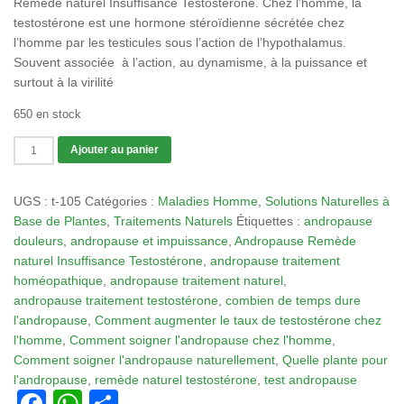
Remède naturel Insuffisance Testostérone. Chez l’homme, la
testostérone est une hormone stéroïdienne sécrétée chez
l’homme par les testicules sous l’action de l’hypothalamus.
Souvent associée à l’action, au dynamisme, à la puissance et
surtout à la virilité
650 en stock
quantité
Ajouter au panier
de
Tisane
UGS :
t-105
Catégories :
Maladies Homme
,
Solutions Naturelles à
105
Base de Plantes
,
Traitements Naturels
Étiquettes :
andropause
:
douleurs
,
andropause et impuissance
,
Andropause Remède
Andropause
naturel Insuffisance Testostérone
,
andropause traitement
Remède
homéopathique
,
andropause traitement naturel
,
naturel
andropause traitement testostérone
,
combien de temps dure
Insuffisance
l'andropause
,
Comment augmenter le taux de testostérone chez
Testostérone
l'homme
,
Comment soigner l'andropause chez l'homme
,
Comment soigner l'andropause naturellement
,
Quelle plante pour
l'andropause
,
remède naturel testostérone
,
test andropause
Facebook
WhatsApp
Partager