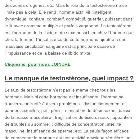
des zones érogènes, etc. Mais le rôle de la testostérone ne se
limite pas à cela. Elle rend l’homme actif, vif, intelligent,
dynamique, confiant, combatif, compétitif, guerrier, puissant dans
le lit avec orgasme multiple et parfois vagabond. La testostérone
est l’hormone de la libido et du sexe aussi bien chez l’homme que
chez la femme. L’insuffisance de cette hormone ajoutée à une
mauvaise circulation sanguine est la principale cause de
l’
impuissance
et de la baisse de libido mixte.
Cliquez ici pour nous JOINDRE
Le manque de testostérone, quel impact ?
Le taux de testostérone n’est pas le même chez tous les
hommes. Mais si cette hormone est insuffisante, l’homme se
trouvera confronté à divers problèmes : dysfonctionnement et
pannes sexuelles, petit pénis, diminution du désir sexuel ,baisse
de la masse musculaire ; fragilisation du tissu osseux ; apparition
de troubles du sommeil ; difficulté de concentration, stérilité
masculine, insuffisance de sperme, etc. La seule façon efficace
de compenser le manque est une activité physique régulière, un