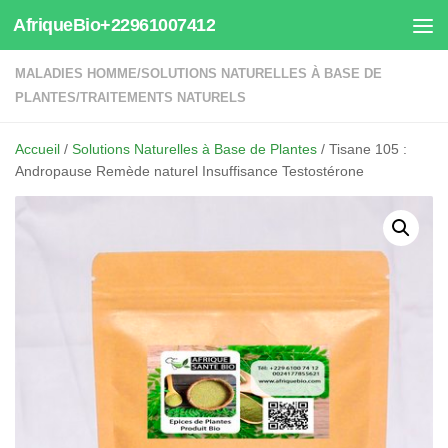
AfriqueBio+22961007412
Au dessous du contenu
MALADIES HOMME
/
SOLUTIONS NATURELLES À BASE DE
PLANTES
/
TRAITEMENTS NATURELS
Accueil
/
Solutions Naturelles à Base de Plantes
/ Tisane 105 :
Andropause Remède naturel Insuffisance Testostérone