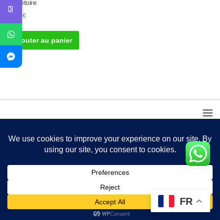
Excrétoire
50.00
€
Ajouter au panier
FR