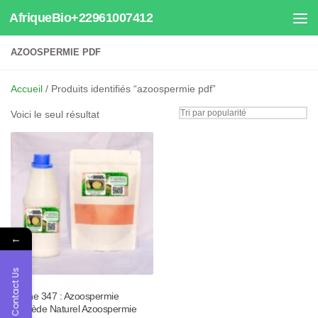
AfriqueBio+22961007412
Au dessous du contenu
AZOOSPERMIE PDF
Accueil
/ Produits identifiés “azoospermie pdf”
Voici le seul résultat
←
Contact Us
Tisane 347 : Azoospermie
Remède Naturel Azoospermie