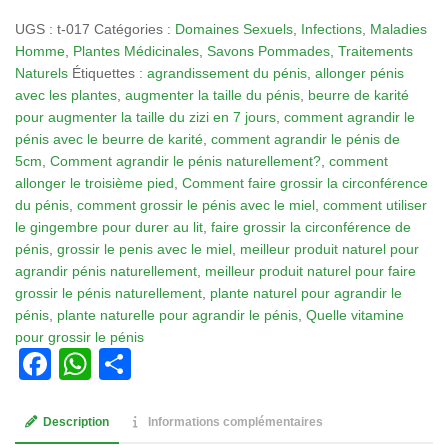
Tisane
UGS :
t-017
Catégories :
Domaines Sexuels
,
Infections
,
Maladies
017:
Homme
,
Plantes Médicinales
,
Savons Pommades
,
Traitements
Agrandissement
Naturels
Étiquettes :
agrandissement du pénis
,
allonger pénis
Pénis,
avec les plantes
,
augmenter la taille du pénis
,
beurre de karité
Agrandir
pour augmenter la taille du zizi en 7 jours
,
comment agrandir le
Pénis
pénis avec le beurre de karité
,
comment agrandir le pénis de
Faire
5cm
,
Comment agrandir le pénis naturellement?
,
comment
Grossir
allonger le troisième pied
,
Comment faire grossir la circonférence
Pénis
du pénis
,
comment grossir le pénis avec le miel
,
comment utiliser
le gingembre pour durer au lit
,
faire grossir la circonférence de
pénis
,
grossir le penis avec le miel
,
meilleur produit naturel pour
agrandir pénis naturellement
,
meilleur produit naturel pour faire
grossir le pénis naturellement
,
plante naturel pour agrandir le
pénis
,
plante naturelle pour agrandir le pénis
,
Quelle vitamine
pour grossir le pénis
Facebook
WhatsApp
Partager
Description
Informations complémentaires