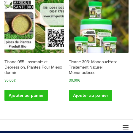
Tisane 055: Insomnie et
Tisane 303: Mononucléose
Dépression, Plantes Pour Mieux
Traitement Naturel
dormir
Mononucléose
30.00
€
30.00
€
Ajouter au panier
Ajouter au panier