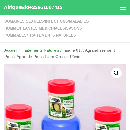
AfriqueBio+22961007412
Au dessous du contenu
DOMAINES SEXUELS
/
INFECTIONS
/
MALADIES
HOMME
/
PLANTES MÉDICINALES
/
SAVONS
POMMADES
/
TRAITEMENTS NATURELS
Accueil
/
Traitements Naturels
/ Tisane 017: Agrandissement
Pénis, Agrandir Pénis Faire Grossir Pénis