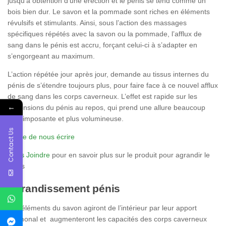
jusqu’à obtention d’une érection et le pénis se tend comme un
bois bien dur. Le savon et la pommade sont riches en éléments
révulsifs et stimulants. Ainsi, sous l’action des massages
spécifiques répétés avec la savon ou la pommade, l’afflux de
sang dans le pénis est accru, forçant celui-ci à s’adapter en
s’engorgeant au maximum.
L’action répétée jour après jour, demande au tissus internes du
pénis de s’étendre toujours plus, pour faire face à ce nouvel afflux
de sang dans les corps caverneux. L’effet est rapide sur les
←
dimensions du pénis au repos, qui prend une allure beaucoup
plus imposante et plus volumineuse.
Contact Us
Prière de nous écrire
Nous Joindre
pour en savoir plus sur le produit pour agrandir le
pénis
Agrandissement pénis
Les éléments du savon agiront de l’intérieur par leur apport
hormonal et augmenteront les capacités des corps caverneux