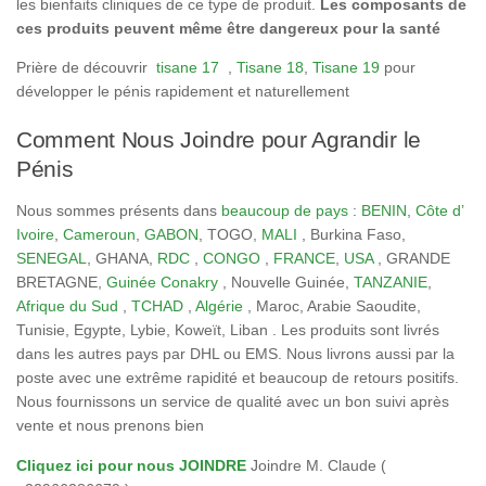
les bienfaits cliniques de ce type de produit.
Les composants de
ces produits peuvent même être dangereux pour la santé
Prière de découvrir
tisane 17
,
Tisane 18
,
Tisane 19
pour
développer le pénis rapidement et naturellement
Comment Nous Joindre pour Agrandir le
Pénis
Nous sommes présents dans
beaucoup de pays
:
BENIN
,
Côte d’
Ivoire
,
Cameroun
,
GABON
, TOGO
, MALI
, Burkina Faso,
SENEGAL
, GHANA,
RDC
,
CONGO
,
FRANCE
,
USA
, GRANDE
BRETAGNE,
Guinée Conakry
, Nouvelle Guinée,
TANZANIE
,
Afrique du Sud
,
TCHAD
,
Algérie
, Maroc, Arabie Saoudite,
Tunisie, Egypte, Lybie, Koweït, Liban . Les produits sont livrés
dans les autres pays par DHL ou EMS. Nous livrons aussi par la
poste avec une extrême rapidité et beaucoup de retours positifs.
Nous fournissons un service de qualité avec un bon suivi après
vente et nous prenons bien
Cliquez ici pour nous JOINDRE
Joindre M. Claude (