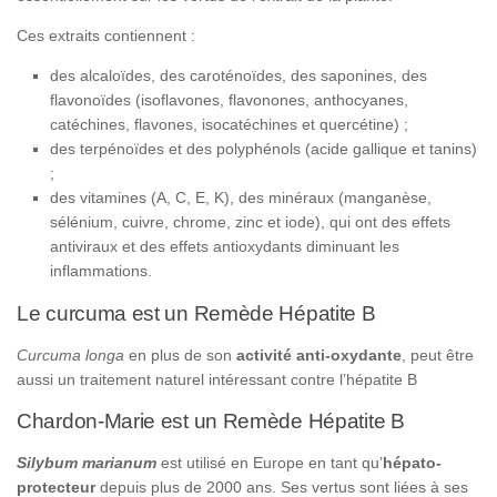
Ces extraits contiennent :
des alcaloïdes, des caroténoïdes, des saponines, des
flavonoïdes (isoflavones, flavonones, anthocyanes,
catéchines, flavones, isocatéchines et quercétine) ;
des terpénoïdes et des polyphénols (acide gallique et tanins)
;
des vitamines (A, C, E, K), des minéraux (manganèse,
sélénium, cuivre, chrome, zinc et iode), qui ont des effets
antiviraux et des effets antioxydants diminuant les
inflammations.
Le curcuma est un Remède Hépatite B
Curcuma longa
en plus de son
activité anti-oxydante
, peut être
aussi un traitement naturel intéressant contre l’hépatite B
Chardon-Marie est un Remède Hépatite B
Silybum marianum
est utilisé en Europe en tant qu’
hépato-
protecteur
depuis plus de 2000 ans. Ses vertus sont liées à ses