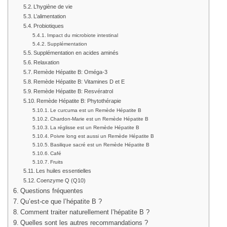
L’hygiène de vie
L’alimentation
Probiotiques
Impact du microbiote intestinal
Supplémentation
Supplémentation en acides aminés
Relaxation
Remède Hépatite B: Oméga-3
Remède Hépatite B: Vitamines D et E
Remède Hépatite B: Resvératrol
Remède Hépatite B: Phytothérapie
Le curcuma est un Remède Hépatite B
Chardon-Marie est un Remède Hépatite B
La réglisse est un Remède Hépatite B
Poivre long est aussi un Remède Hépatite B
Basilique sacré est un Remède Hépatite B
Café
Fruits
Les huiles essentielles
Coenzyme Q (Q10)
Questions fréquentes
Qu’est-ce que l’hépatite B ?
Comment traiter naturellement l’hépatite B ?
Quelles sont les autres recommandations ?