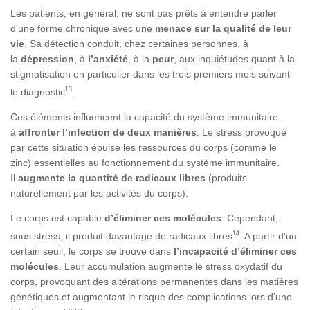
Les patients, en général, ne sont pas prêts à entendre parler
d’une forme chronique avec une
menace sur la qualité de leur
vie
. Sa détection conduit, chez certaines personnes, à
la
dépression
, à
l’anxiété
, à la
peur
, aux inquiétudes quant à la
stigmatisation en particulier dans les trois premiers mois suivant
13
le diagnostic
.
Ces éléments influencent la capacité du système immunitaire
à
affronter l’infection de deux manières
. Le stress provoqué
par cette situation épuise les ressources du corps (comme le
zinc) essentielles au fonctionnement du système immunitaire.
Il
augmente la quantité de radicaux libres
(produits
naturellement par les activités du corps).
Le corps est capable
d’éliminer ces molécules
. Cependant,
14
sous stress, il produit davantage de radicaux libres
. A partir d’un
certain seuil, le corps se trouve dans
l’incapacité d’éliminer ces
molécules
. Leur accumulation augmente le stress oxydatif du
corps, provoquant des altérations permanentes dans les matières
génétiques et augmentant le risque des complications lors d’une