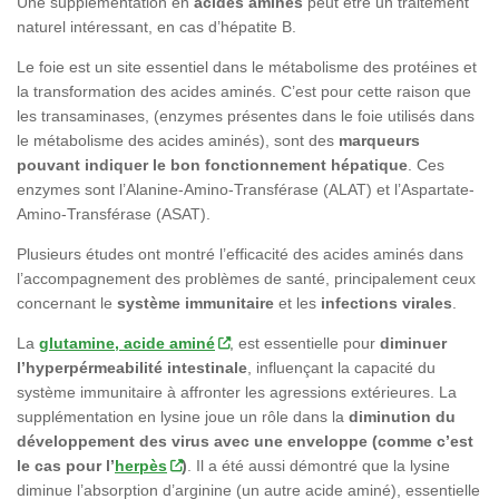
Une supplémentation en
acides aminés
peut être un traitement
naturel intéressant, en cas d’hépatite B.
Le foie est un site essentiel dans le métabolisme des protéines et
la transformation des acides aminés. C’est pour cette raison que
les transaminases, (enzymes présentes dans le foie utilisés dans
le métabolisme des acides aminés), sont des
marqueurs
pouvant indiquer le bon fonctionnement hépatique
. Ces
enzymes sont l’Alanine-Amino-Transférase (ALAT) et l’Aspartate-
Amino-Transférase (ASAT).
Plusieurs études ont montré l’efficacité des acides aminés dans
l’accompagnement des problèmes de santé, principalement ceux
concernant le
système immunitaire
et les
infections virales
.
La
glutamine, acide aminé
, est essentielle pour
diminuer
l’hyperpérmeabilité intestinale
, influençant la capacité du
système immunitaire à affronter les agressions extérieures. La
supplémentation en lysine joue un rôle dans la
diminution du
développement des virus avec une enveloppe (comme c’est
le cas pour l’
herpès
)
. Il a été aussi démontré que la lysine
diminue l’absorption d’arginine (un autre acide aminé), essentielle