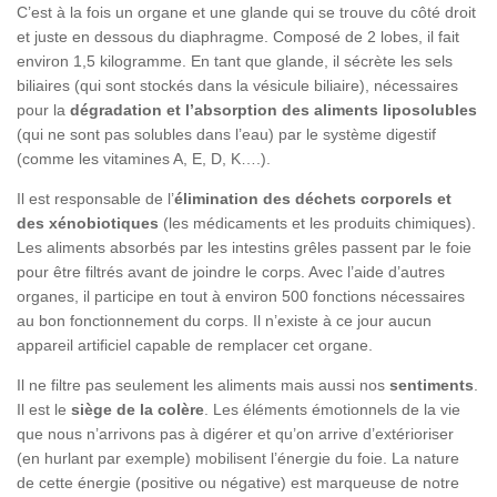
C’est à la fois un organe et une glande qui se trouve du côté droit
et juste en dessous du diaphragme. Composé de 2 lobes, il fait
environ 1,5 kilogramme. En tant que glande, il sécrète les sels
biliaires (qui sont stockés dans la vésicule biliaire), nécessaires
pour la
dégradation et l’absorption des aliments liposolubles
(qui ne sont pas solubles dans l’eau) par le système digestif
(comme les vitamines A, E, D, K….).
Il est responsable de l’
élimination des déchets corporels et
des xénobiotiques
(les médicaments et les produits chimiques).
Les aliments absorbés par les intestins grêles passent par le foie
pour être filtrés avant de joindre le corps. Avec l’aide d’autres
organes, il participe en tout à environ 500 fonctions nécessaires
au bon fonctionnement du corps. Il n’existe à ce jour aucun
appareil artificiel capable de remplacer cet organe.
Il ne filtre pas seulement les aliments mais aussi nos
sentiments
.
Il est le
siège de la colère
. Les éléments émotionnels de la vie
que nous n’arrivons pas à digérer et qu’on arrive d’extérioriser
(en hurlant par exemple) mobilisent l’énergie du foie. La nature
de cette énergie (positive ou négative) est marqueuse de notre