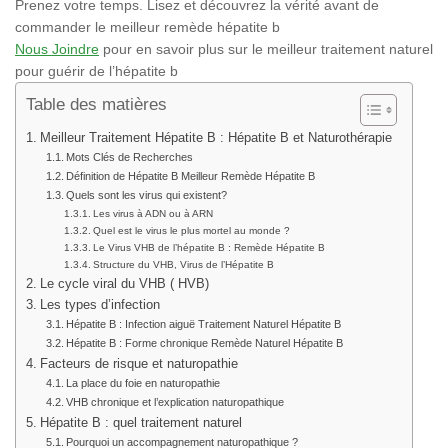
Prenez votre temps. Lisez et découvrez la vérité avant de
commander le meilleur remède hépatite b
Nous Joindre
pour en savoir plus sur le meilleur traitement naturel
pour guérir de l’hépatite b
Table des matières
Meilleur Traitement Hépatite B : Hépatite B et Naturothérapie
Mots Clés de Recherches
Définition de Hépatite B Meilleur Remède Hépatite B
Quels sont les virus qui existent?
Les virus à ADN ou à ARN
Quel est le virus le plus mortel au monde ?
Le Virus VHB de l’hépatite B : Remède Hépatite B
Structure du VHB, Virus de l’Hépatite B
Le cycle viral du VHB ( HVB)
Les types d’infection
Hépatite B : Infection aiguë Traitement Naturel Hépatite B
Hépatite B : Forme chronique Remède Naturel Hépatite B
Facteurs de risque et naturopathie
La place du foie en naturopathie
VHB chronique et l’explication naturopathique
Hépatite B : quel traitement naturel
Pourquoi un accompagnement naturopathique ?