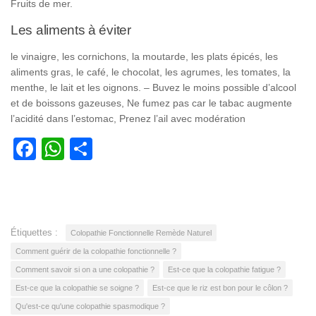
Fruits de mer.
Les aliments à éviter
le vinaigre, les cornichons, la moutarde, les plats épicés, les
aliments gras, le café, le chocolat, les agrumes, les tomates, la
menthe, le lait et les oignons. – Buvez le moins possible d’alcool
et de boissons gazeuses, Ne fumez pas car le tabac augmente
l’acidité dans l’estomac, Prenez l’ail avec modération
Facebook
WhatsApp
Partager
Étiquettes :
Colopathie Fonctionnelle Remède Naturel
Comment guérir de la colopathie fonctionnelle ?
Comment savoir si on a une colopathie ?
Est-ce que la colopathie fatigue ?
Est-ce que la colopathie se soigne ?
Est-ce que le riz est bon pour le côlon ?
Qu'est-ce qu'une colopathie spasmodique ?