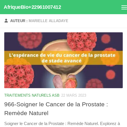
AfriqueBio+22961007412
Au dessous du contenu
AUTEUR :
MARIELLE ALLADAYE
TRAITEMENTS NATURELS ASB
22 MARS 2023
966-Soigner le Cancer de la Prostate :
Remède Naturel
Soigner le Cancer de la Prostate : Remède Naturel. Explorez à