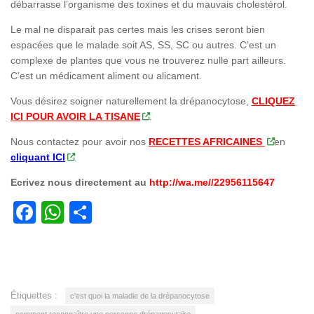
débarrasse l’organisme des toxines et du mauvais cholestérol.
Le mal ne disparait pas certes mais les crises seront bien
espacées que le malade soit AS, SS, SC ou autres. C’est un
complexe de plantes que vous ne trouverez nulle part ailleurs.
C’est un médicament aliment ou alicament.
Vous désirez soigner naturellement la drépanocytose,
CLIQUEZ
ICI POUR AVOIR LA TISANE
.
Nous contactez pour avoir nos
RECETTES AFRICAINES
en
cliquant ICI
Ecrivez nous directement au
http://wa.me//22956115647
Facebook
WhatsApp
Partager
Étiquettes :
c'est quoi la maladie de la drépanocytose
comment reconnaître une personne drépanocytaire