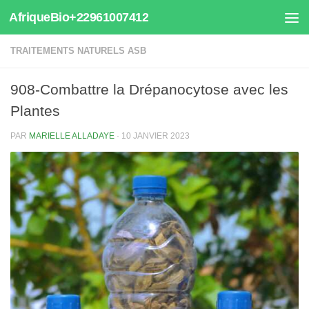
AfriqueBio+22961007412
Au dessous du contenu
TRAITEMENTS NATURELS ASB
908-Combattre la Drépanocytose avec les
Plantes
PAR
MARIELLE ALLADAYE
·
10 JANVIER 2023