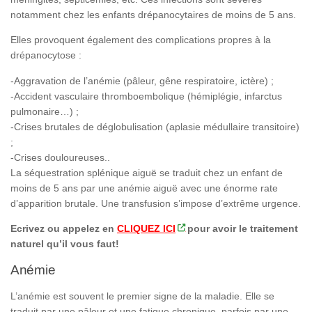
notamment chez les enfants drépanocytaires de moins de 5 ans.
Elles provoquent également des complications propres à la
drépanocytose :
-Aggravation de l’anémie (pâleur, gêne respiratoire, ictère) ;
-Accident vasculaire thromboembolique (hémiplégie, infarctus
pulmonaire…) ;
-Crises brutales de déglobulisation (aplasie médullaire transitoire)
;
-Crises douloureuses..
La séquestration splénique aiguë se traduit chez un enfant de
moins de 5 ans par une anémie aiguë avec une énorme rate
d’apparition brutale. Une transfusion s’impose d’extrême urgence.
Ecrivez ou appelez en
CLIQUEZ ICI
pour avoir le traitement
naturel qu’il vous faut!
Anémie
L’anémie est souvent le premier signe de la maladie. Elle se
traduit par une pâleur et une fatigue chronique, parfois par une