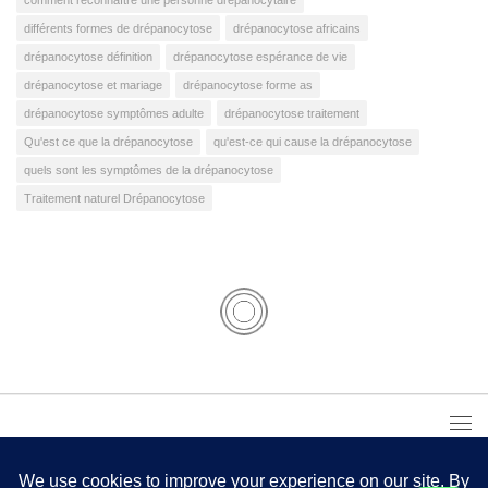
différents formes de drépanocytose
drépanocytose africains
drépanocytose définition
drépanocytose espérance de vie
drépanocytose et mariage
drépanocytose forme as
drépanocytose symptômes adulte
drépanocytose traitement
Qu'est ce que la drépanocytose
qu'est-ce qui cause la drépanocytose
quels sont les symptômes de la drépanocytose
Traitement naturel Drépanocytose