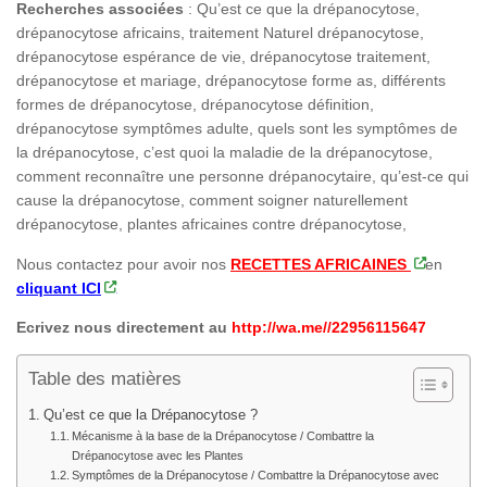
Recherches associées
: Qu’est ce que la drépanocytose,
drépanocytose africains, traitement Naturel drépanocytose,
drépanocytose espérance de vie, drépanocytose traitement,
drépanocytose et mariage, drépanocytose forme as, différents
formes de drépanocytose, drépanocytose définition,
drépanocytose symptômes adulte, quels sont les symptômes de
la drépanocytose, c’est quoi la maladie de la drépanocytose,
comment reconnaître une personne drépanocytaire, qu’est-ce qui
cause la drépanocytose, comment soigner naturellement
drépanocytose, plantes africaines contre drépanocytose,
Nous contactez pour avoir nos
RECETTES AFRICAINES
en
cliquant ICI
Ecrivez nous directement au
http://wa.me//22956115647
Table des matières
Qu’est ce que la Drépanocytose ?
Mécanisme à la base de la Drépanocytose / Combattre la
Drépanocytose avec les Plantes
Symptômes de la Drépanocytose / Combattre la Drépanocytose avec