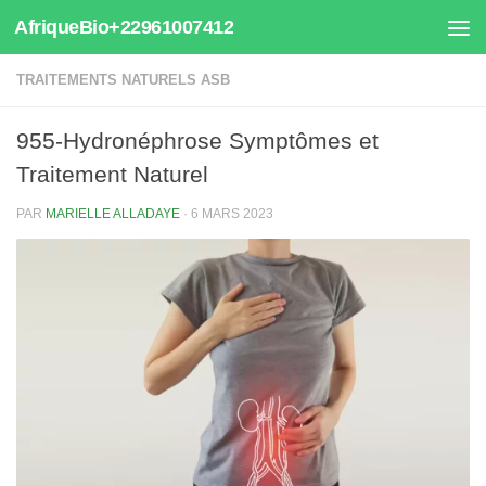
AfriqueBio+22961007412
Au dessous du contenu
TRAITEMENTS NATURELS ASB
955-Hydronéphrose Symptômes et
Traitement Naturel
PAR
MARIELLE ALLADAYE
·
6 MARS 2023