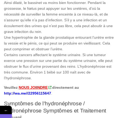
Ainsi dilaté, le bassinet va moins bien fonctionner. Pendant la
grossesse, le fœtus peut appuyer sur les uretères, d’où la
nécessité de surveiller la femme enceinte à ce niveau-là, et de
s’assurer qu’elle n’a pas d’infection. S’il y a une infection et un
écoulement des urines qui n’est pas libre, cela peut aboutir à une
grave infection du rein.
Une hypertrophie de la glande prostatique entourant l’urètre entre
la vessie et le pénis, ce qui peut se produire en vieillissant. Cela
peut comprimer et obstruer l’urètre.
Certains cancers affectant le système urinaire. Si une tumeur
exerce une pression sur une partie du système urinaire, elle peut
obstruer le flux d’urine provenant des reins. L’hydronéphrose est
très commune. Environ 1 bébé sur 100 naît avec de
l’hydronéphrose.
Veuillez
NOUS JOIINDRE
directement au
http://wa.me//22956115647
.
Symptômes de l’hydronéphrose /
←
Hydronéphrose Symptômes et Traitement
Naturel