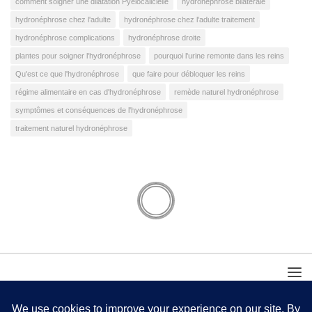
comment soigner une dilatation Pyélocalicielle
hydronéphrose bilatérale
hydronéphrose chez l'adulte
hydronéphrose chez l'adulte traitement
hydronéphrose complications
hydronéphrose droite
plantes pour soigner l'hydronéphrose
pourquoi l'urine remonte dans les reins
Qu'est ce que l'hydronéphrose
que faire pour débloquer les reins
régime alimentaire en cas d'hydronéphrose
remède naturel hydronéphrose
symptômes et conséquences de l'hydronéphrose
traitement naturel hydronéphrose