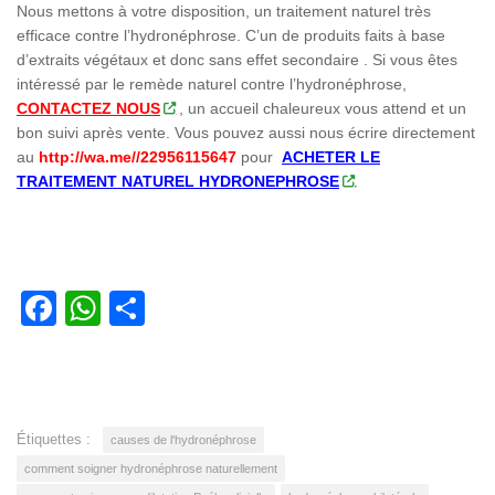
Nous mettons à votre disposition, un traitement naturel très
efficace contre l’hydronéphrose. C’un de produits faits à base
d’extraits végétaux et donc sans effet secondaire . Si vous êtes
intéressé par le remède naturel contre l’hydronéphrose,
CONTACTEZ NOUS
, un accueil chaleureux vous attend et un
bon suivi après vente. Vous pouvez aussi nous écrire directement
au
http://wa.me//22956115647
pour
ACHETER LE
TRAITEMENT NATUREL HYDRONEPHROSE
.
Facebook
WhatsApp
Partager
Étiquettes :
causes de l'hydronéphrose
comment soigner hydronéphrose naturellement