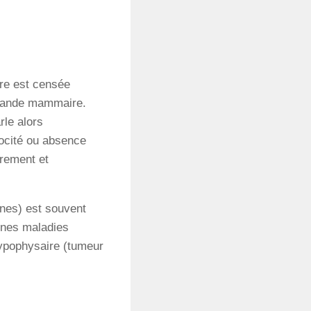
ère est censée
 glande mammaire.
rle alors
cocité ou absence
urement et
nes) est souvent
aines maladies
ypophysaire (tumeur