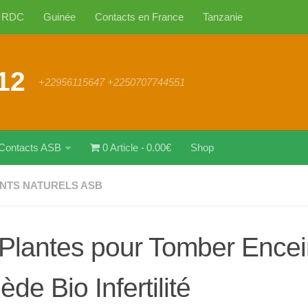
RDC
Guinée
Contacts en France
Tanzanie
12
+22956115647 +2250707744551
Contacts ASB
0 Article
0.00€
Shop
NTS NATURELS ASB
Plantes pour Tomber Encei
de Bio Infertilité