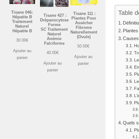
Table d
Tisane 046:
Tisane 111 :
Tisane 427 :
Hépatite B
Plantes Pour
Drépanocytose
Traitement
Définiti
Assécher
Forme
Naturel
Fibrome
SC Traitement
Plantes
Hépatite B
Naturellement
Naturel
(Ovule)
Causes f
Anémie
30.00
€
Falciforme
Ho
50.00
€
Ajouter au
40.00
€
Tr
Ajouter au
panier
Le
Ajouter au
panier
En
panier
Pl
Le
Fa
L’
Pl
Quels so
Pl