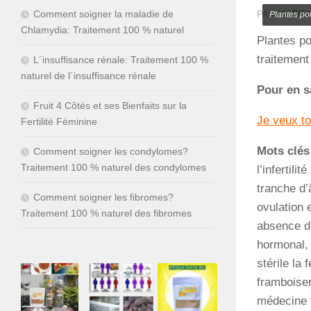
Comment soigner la maladie de
PAR
MARIEL
Plantes po
Chlamydia: Traitement 100 % naturel
Plantes po
traitement 
L´insuffisance rénale: Traitement 100 %
naturel de l´insuffisance rénale
Pour en s
Fruit 4 Côtés et ses Bienfaits sur la
Je veux t
Fertilité Féminine
Mots clés
Comment soigner les condylomes?
Traitement 100 % naturel des condylomes
l’infertil
tranche d’
Comment soigner les fibromes?
ovulation 
Traitement 100 % naturel des fibromes
absence d
hormonal,
stérile la 
framboiser
médecine tr