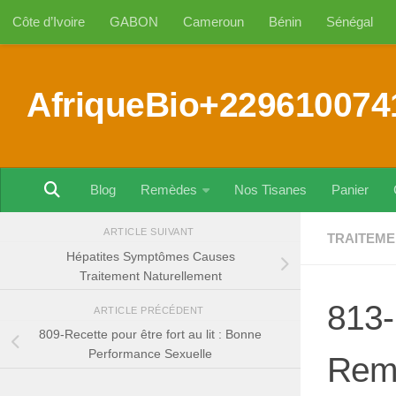
Côte d’Ivoire
GABON
Cameroun
Bénin
Sénégal
Au dessous du contenu
AfriqueBio+229610074
Blog
Remèdes
Nos Tisanes
Panier
ARTICLE SUIVANT
TRAITEME
Hépatites Symptômes Causes
Traitement Naturellement
813-
ARTICLE PRÉCÉDENT
809-Recette pour être fort au lit : Bonne
Performance Sexuelle
Remè