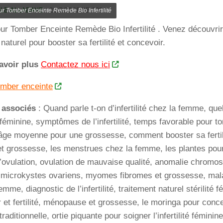
LE ALLADAYE
·
21 OCTOBRE 2022
ur Tomber Enceinte Remède Bio Infertilité
ur Tomber Enceinte Remède Bio Infertilité . Venez découvrir 
naturel pour booster sa fertilité et concevoir.
avoir plus
Contactez nous ici
omber enceinte
 associés
: Quand parle t-on d’infertilité chez la femme, qu
ité féminine, symptômes de l’infertilité, temps favorable pour 
âge moyenne pour une grossesse, comment booster sa fertili
et grossesse, les menstrues chez la femme, les plantes pou
’ovulation, ovulation de mauvaise qualité, anomalie chromo
 microkystes ovariens, myomes fibromes et grossesse, mala
femme, diagnostic de l’infertilité, traitement naturel stérilité f
 et fertilité, ménopause et grossesse, le moringa pour concev
aditionnelle, ortie piquante pour soigner l’infertilité féminine