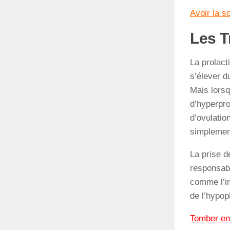
Avoir la so
Les 
La prolact
s’élever d
Mais lorsq
d’hyperpro
d’ovulatio
simplemen
La prise 
responsabl
comme l’i
de l’hypop
Tomber en