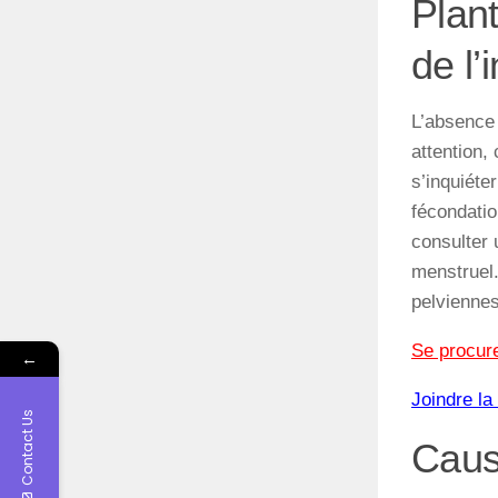
Plan
de l’
L’absence 
attention,
s’inquiéte
fécondatio
consulter 
menstruel
pelviennes
Se procur
←
Joindre la
Contact Us
Cause