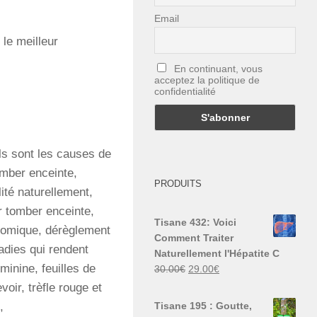
Email
le meilleur
En continuant, vous
acceptez la politique de
confidentialité
els sont les causes de
tomber enceinte,
PRODUITS
té naturellement,
r tomber enceinte,
Tisane 432: Voici
somique, dérèglement
Comment Traiter
dies qui rendent
Naturellement l'Hépatite C
éminine, feuilles de
Le
Le
30.00
€
29.00
€
prix
prix
oir, trèfle rouge et
initial
actuel
Tisane 195 : Goutte,
,
était :
est :