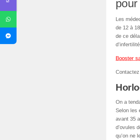
pour
Les médeci
de 12 à 18
de ce déla
d’infertili
Booster sa 
Contacte
Horlo
On a tendan
Selon les 
avant 35 a
d’ovules 
qu’on ne l