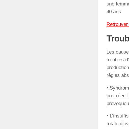
une femme 
40 ans.
Retrouver 
Troub
Les causes
troubles d
productio
règles abs
• Syndrom
procréer. 
provoque u
• L’insuff
totale d’ov