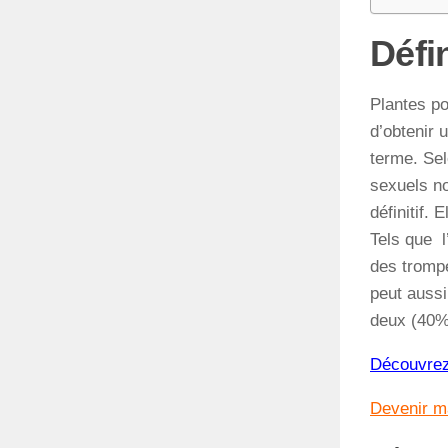
Défin
Plantes po
d’obtenir
terme. Sel
sexuels no
définitif.
Tels que l
des trompe
peut auss
deux (40% 
Découvrez
Devenir 