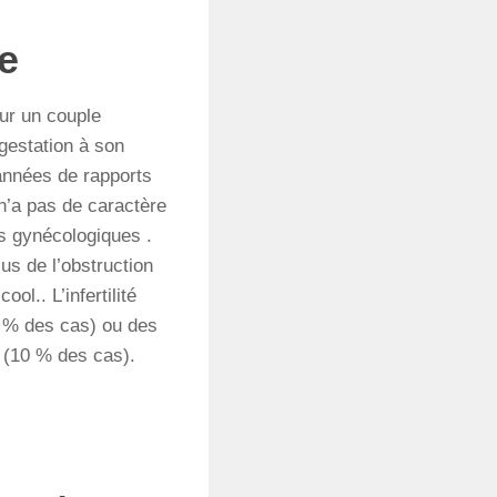
ne
our un couple
gestation à son
 années de rapports
e n’a pas de caractère
ts gynécologiques .
us de l’obstruction
l.. L’infertilité
0 % des cas) ou des
 (10 % des cas).