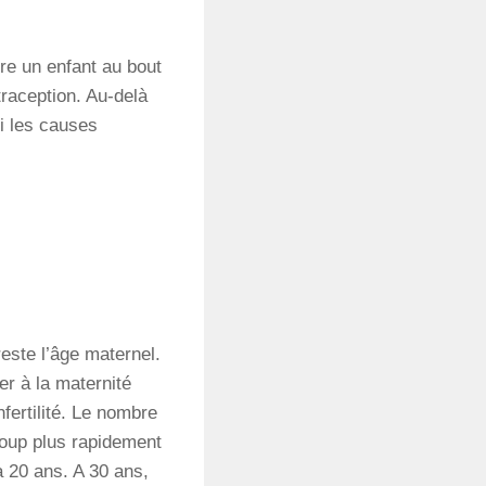
ire un enfant au bout
traception. Au-delà
i les causes
 reste l’âge maternel.
er à la maternité
nfertilité. Le nombre
oup plus rapidement
à 20 ans. A 30 ans,