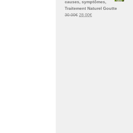
causes, symptômes,
30.00€.
29.00€.
Traitement Naturel Goutte
Le
Le
30.00
€
28.00
€
prix
prix
initial
actuel
était :
est :
30.00€.
28.00€.