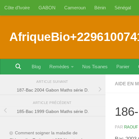
Côte d’Ivoire
GABON
Cameroun
Bénin
Sénégal
Au dessous du contenu
AfriqueBio+229610074
Blog
Remèdes
Nos Tisanes
Panier
ARTICLE SUIVANT
AIDE EN 
187-Bac 2004 Gabon Maths série D.
ARTICLE PRÉCÉDENT
186-
185-Bac 1999 Gabon Maths série D.
PAR
RAOUF
Comment soigner la maladie de
Bac 2003 