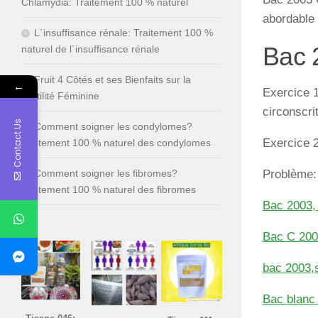
Chlamydia: Traitement 100 % naturel
abordable 
L´insuffisance rénale: Traitement 100 %
Bac 
naturel de l´insuffisance rénale
Fruit 4 Côtés et ses Bienfaits sur la
←
Exercice 1
Fertilité Féminine
circonscrit
Contact Us
Comment soigner les condylomes?
Exercice 2
Traitement 100 % naturel des condylomes
Problème:
Comment soigner les fibromes?
Traitement 100 % naturel des fibromes
Bac 2003,
Bac C 200
bac 2003,
Bac blanc