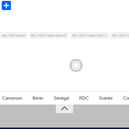
cebook
WhatsApp
Partager
Bac 2003 Gabon
Bac 2003 Gabon série A1
Bac 2003 Gabon série C
Bac 2003 G
Cameroun
Bénin
Sénégal
RDC
Guinée
Con