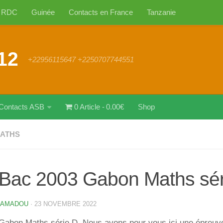
RDC
Guinée
Contacts en France
Tanzanie
12
+22956115647 +2250707744551
Contacts ASB
0 Article
0.00€
Shop
MATHS
Bac 2003 Gabon Maths sér
 AMADOU
·
23 NOVEMBRE 2022
Gabon Maths série D. Nous avons pour vous ici une épreuve