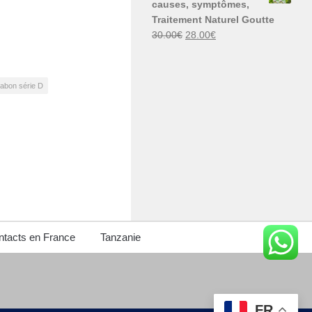
causes, symptômes,
30.00€.
29.00€.
Traitement Naturel Goutte
Le
Le
30.00
€
28.00
€
prix
prix
initial
actuel
était :
est :
abon série D
30.00€.
28.00€.
tacts en France
Tanzanie
FR