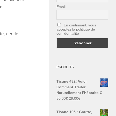
ac
Email
En continuant, vous
acceptez la politique de
confidentialité
te, cercle
PRODUITS
Tisane 432: Voici
Comment Traiter
Naturellement l'Hépatite C
Le
Le
30.00
€
29.00
€
prix
prix
initial
actuel
Tisane 195 : Goutte,
était :
est :