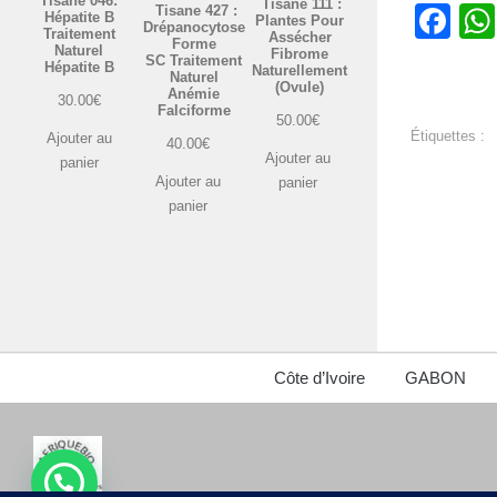
Tisane 046:
Tisane 111 :
Fa
Tisane 427 :
Hépatite B
Plantes Pour
Drépanocytose
Traitement
Assécher
Forme
Naturel
Fibrome
SC Traitement
Hépatite B
Naturellement
Naturel
(Ovule)
Anémie
30.00
€
Falciforme
50.00
€
Étiquettes :
Ajouter au
40.00
€
Ajouter au
panier
Ajouter au
panier
panier
Côte d’Ivoire
GABON