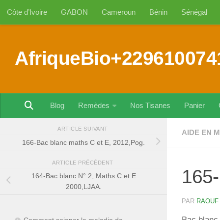
Côte d’Ivoire
GABON
Cameroun
Bénin
Sénégal
Au dessous du contenu
AfriqueBio+229610074
Blog
Remèdes
Nos Tisanes
Panier
ARTICLE SUIVANT
AIDE EN 
166-Bac blanc maths C et E, 2012,Pog.
ARTICLE PRÉCÉDENT
165-
164-Bac blanc N° 2, Maths C et E
2000,LJAA.
PAR
RAOUF
Bac blanc 
Comment soigner la maladie de