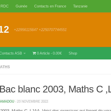
RDC
Guinée
Contacts en France
Tanzanie
12
+22956115647 +2250707744551
Contacts ASB
0 Article
0.00€
Shop
MATHS
Bac blanc 2003, Maths C ,
 AMADOU
·
23 NOVEMBRE 2022
2003, Maths C ,LJAA. Voici des exercices qui feront de vou