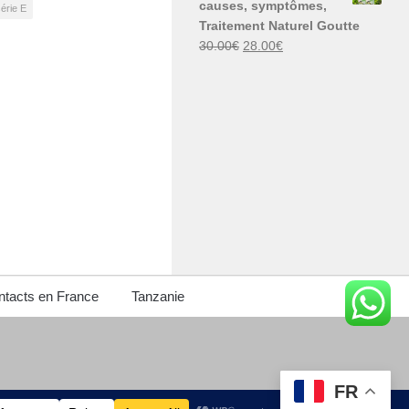
causes, symptômes,
érie E
30.00€.
29.00€.
Traitement Naturel Goutte
Le
Le
30.00
€
28.00
€
prix
prix
initial
actuel
était :
est :
30.00€.
28.00€.
tacts en France
Tanzanie
FR