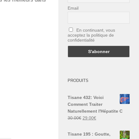
Email
En continuant, vous
acceptez la politique de
confidentialité
PRODUITS
Tisane 432: Voici
Comment Traiter
Naturellement l'Hépatite C
Le
Le
30.00
€
29.00
€
prix
prix
initial
actuel
Tisane 195 : Goutte,
était :
est :