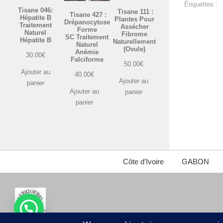
Étiquettes :
Tisane 046:
Tisane 111 :
Tisane 427 :
Hépatite B
Plantes Pour
Drépanocytose
Traitement
Assécher
Forme
Naturel
Fibrome
SC Traitement
Hépatite B
Naturellement
Naturel
(Ovule)
Anémie
30.00
€
Falciforme
50.00
€
Ajouter au
40.00
€
Ajouter au
panier
Ajouter au
panier
panier
Côte d’Ivoire
GABON