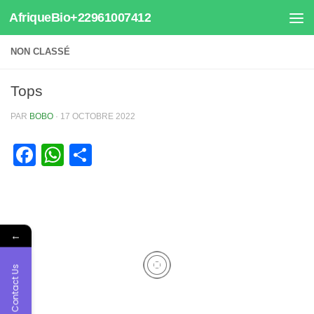
AfriqueBio+22961007412
Au dessous du contenu
NON CLASSÉ
Tops
PAR
BOBO
·
17 OCTOBRE 2022
Facebook
WhatsApp
Partager
←
Contact Us