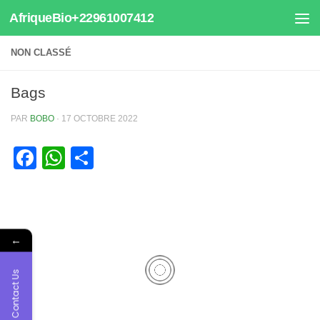
AfriqueBio+22961007412
Au dessous du contenu
NON CLASSÉ
Bags
PAR
BOBO
·
17 OCTOBRE 2022
Facebook
WhatsApp
Partager
←
Contact Us