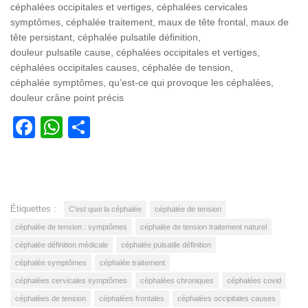
céphalées occipitales et vertiges, céphalées cervicales
symptômes, céphalée traitement, maux de tête frontal, maux de
tête persistant, céphalée pulsatile définition,
douleur pulsatile cause, céphalées occipitales et vertiges,
céphalées occipitales causes, céphalée de tension,
céphalée symptômes, qu’est-ce qui provoque les céphalées,
douleur crâne point précis
Facebook
WhatsApp
Partager
Étiquettes :
C'est quoi la céphalée
céphalée de tension
céphalée de tension : symptômes
céphalée de tension traitement naturel
céphalée définition médicale
céphalée pulsatile définition
céphalée symptômes
céphalée traitement
céphalées cervicales symptômes
céphalées chroniques
céphalées covid
céphalées de tension
céphalées frontales
céphalées occipitales causes