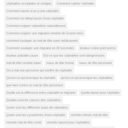
céphalées occipitales et vertiges
Comment calmer céphalée
Comment savoir si on a une céphalée
Comment se débarrasser d'une céphalée
Comment soigner céphalées naturellement
Comment soigner une migraine remède de Grand-mère
comment soulager un mal de tête sans médicament
Comment soulager une migraine en 30 secondes
douleur crâne point précis
douleur pulsatile cause
Est-ce que les céphalées sont dangereuses
mal de tête remède islam
maux de tête frontal
maux de tête persistant
Où a mal une personne qui souffre de céphalée
Qu'est-ce qui provoque la céphalée
qu'est-ce qui provoque les céphalées
que faire contre un mal de tête persistant
Quelle est la différence entre céphalée et migraine
Quelle plante pour céphalée
Quelles sont les causes des céphalées
Quels sont les différents types de céphalées
Quels sont les symptômes d'une céphalée
remède chinois mal de tête
remede mal de tête covid
remede naturel pour céphalées