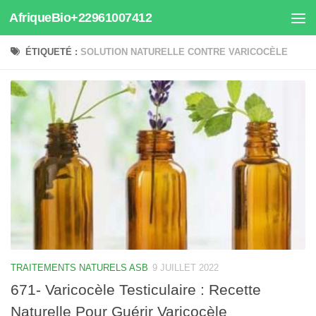
AfriqueBio+22961007412
Au dessous du contenu
ÉTIQUETÉ :
SOLUTION NATURELLE CONTRE VARICOCÈLE
TRAITEMENTS NATURELS ASB
9 JUILLET 2022
671- Varicocèle Testiculaire : Recette
Naturelle Pour Guérir Varicocèle