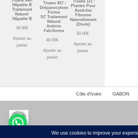
Tisane 046:
Tisane 111 :
Tisane 427 :
Hépatite B
Plantes Pour
Drépanocytose
Traitement
Assécher
Forme
Naturel
Fibrome
SC Traitement
Hépatite B
Naturellement
Naturel
(Ovule)
Anémie
30.00
€
Falciforme
50.00
€
Ajouter au
40.00
€
Ajouter au
panier
Ajouter au
panier
panier
Côte d’Ivoire
GABON