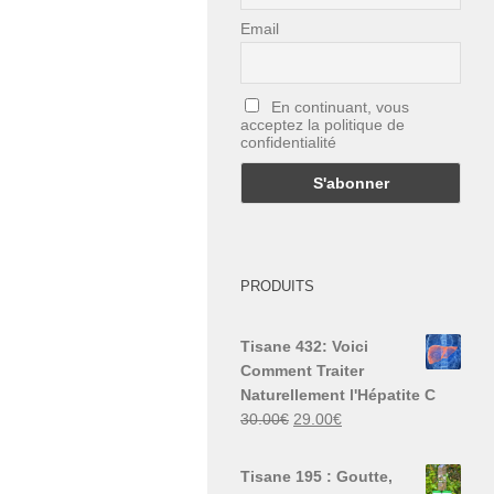
Email
En continuant, vous
acceptez la politique de
confidentialité
PRODUITS
Tisane 432: Voici
Comment Traiter
Naturellement l'Hépatite C
Le
Le
30.00
€
29.00
€
prix
prix
initial
actuel
Tisane 195 : Goutte,
était :
est :