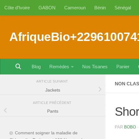
Côte d’Ivoire
GABON
Cameroun
Bénin
Sénégal
Au dessous du contenu
AfriqueBio+229610074
Blog
Remèdes
Nos Tisanes
Panier
ARTICLE SUIVANT
NON CLA
Jackets
ARTICLE PRÉCÉDENT
Shor
Pants
PAR
BOBO
Comment soigner la maladie de