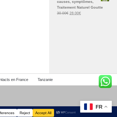
causes, symptômes,
30.00€.
29.00€.
Traitement Naturel Goutte
Le
Le
30.00
€
28.00
€
prix
prix
initial
actuel
était :
est :
30.00€.
28.00€.
tacts en France
Tanzanie
FR