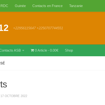
RDC
Guinée
Contacts en France
Tanzanie
12
+22956115647 +2250707744551
Contacts ASB
0 Article
0.00€
Shop
SSÉ
ts
·
17 OCTOBRE 2022