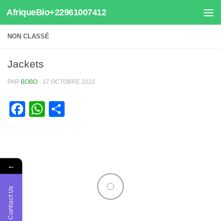
AfriqueBio+22961007412
Au dessous du contenu
NON CLASSÉ
Jackets
PAR
BOBO
·
17 OCTOBRE 2022
Facebook
WhatsApp
Partager
←
Contact Us