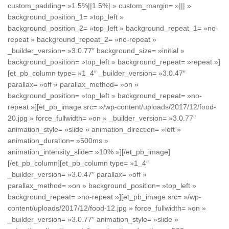
custom_padding= »1.5%||1.5%| » custom_margin= »||| »
background_position_1= »top_left »
background_position_2= »top_left » background_repeat_1= »no-
repeat » background_repeat_2= »no-repeat »
_builder_version= »3.0.77″ background_size= »initial »
background_position= »top_left » background_repeat= »repeat »]
[et_pb_column type= »1_4″ _builder_version= »3.0.47″
parallax= »off » parallax_method= »on »
background_position= »top_left » background_repeat= »no-
repeat »][et_pb_image src= »/wp-content/uploads/2017/12/food-
20.jpg » force_fullwidth= »on » _builder_version= »3.0.77″
animation_style= »slide » animation_direction= »left »
animation_duration= »500ms »
animation_intensity_slide= »10% »][/et_pb_image]
[/et_pb_column][et_pb_column type= »1_4″
_builder_version= »3.0.47″ parallax= »off »
parallax_method= »on » background_position= »top_left »
background_repeat= »no-repeat »][et_pb_image src= »/wp-
content/uploads/2017/12/food-12.jpg » force_fullwidth= »on »
_builder_version= »3.0.77″ animation_style= »slide »