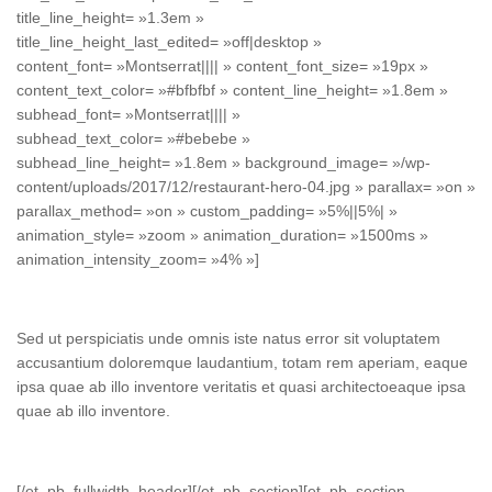
title_line_height= »1.3em »
title_line_height_last_edited= »off|desktop »
content_font= »Montserrat|||| » content_font_size= »19px »
content_text_color= »#bfbfbf » content_line_height= »1.8em »
subhead_font= »Montserrat|||| »
subhead_text_color= »#bebebe »
subhead_line_height= »1.8em » background_image= »/wp-
content/uploads/2017/12/restaurant-hero-04.jpg » parallax= »on »
parallax_method= »on » custom_padding= »5%||5%| »
animation_style= »zoom » animation_duration= »1500ms »
animation_intensity_zoom= »4% »]
Sed ut perspiciatis unde omnis iste natus error sit voluptatem
accusantium doloremque laudantium, totam rem aperiam, eaque
ipsa quae ab illo inventore veritatis et quasi architectoeaque ipsa
quae ab illo inventore.
[/et_pb_fullwidth_header][/et_pb_section][et_pb_section