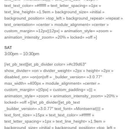
text_text_color= »#ffffff » text_letter_spacing= »1px »
text_line_height= »1.9em » background_size= »initial »
background_position= »top_left » background_repeat= »repeat »
text_orientation= »center » module_alignment= »center »
custom_margin= »12px||12px| » animation_style= »zoom »
animation_intensity_zoom= »20% » locked= »off »]
SAT
3:00pm – 10:30pm
[/et_pb_text][et_pb_divider color= »#c39d63″
show_divider= »on » divider_weight= »2px » height= »2px »
disabled_on= »on|on|off » _builder_version= »3.0.77″
max_width= »400px » module_alignment= »center »
custom_margin= »||0px| » custom_padding= »||| »
animation_style= »zoom » animation_intensity_zoom= »20% »
locked= »off »][/et_pb_divider][et_pb_text
_builder_version= »3.0.77″ text_font= »Montserrat|||| »
text_font_size= »15px » text_text_color= »#ffffff »
text_letter_spacing= »1px » text_line_height= »1.9em »
background_size= »initial » background_position= »top_left »