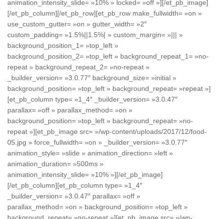
animation_intensity_slide= »10% » locked= »off »][/et_pb_image]
[/et_pb_column][/et_pb_row][et_pb_row make_fullwidth= »on »
use_custom_gutter= »on » gutter_width= »2″
custom_padding= »1.5%||1.5%| » custom_margin= »||| »
background_position_1= »top_left »
background_position_2= »top_left » background_repeat_1= »no-
repeat » background_repeat_2= »no-repeat »
_builder_version= »3.0.77″ background_size= »initial »
background_position= »top_left » background_repeat= »repeat »]
[et_pb_column type= »1_4″ _builder_version= »3.0.47″
parallax= »off » parallax_method= »on »
background_position= »top_left » background_repeat= »no-
repeat »][et_pb_image src= »/wp-content/uploads/2017/12/food-
05.jpg » force_fullwidth= »on » _builder_version= »3.0.77″
animation_style= »slide » animation_direction= »left »
animation_duration= »500ms »
animation_intensity_slide= »10% »][/et_pb_image]
[/et_pb_column][et_pb_column type= »1_4″
_builder_version= »3.0.47″ parallax= »off »
parallax_method= »on » background_position= »top_left »
background_repeat= »no-repeat »][et_pb_image src= »/wp-