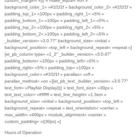
custom_margin= »||| » make_equal= »on »
background_color_1= »#1f1f1f » background_color_2= »#1f1f1f »
padding_top_1= »100px » padding_right_1= »5% »
padding_bottom_1= »100px » padding_left_1= »5% »
padding_top_2= »100px » padding_right_2= »5% »
padding_bottom_2= »100px » padding_left_2= »5% »
_builder_version= »3.0.77″ background_size= »initial »
background_position= »top_left » background_repeat= »repeat »]
[et_pb_column type= »1_2″ _builder_version= »3.0.47″
padding_bottom= »100px » padding_left= »5% »
padding_right= »5% » padding_top= »100px »
background_color= »#1f1f1f » parallax= »off »
parallax_method= »on »][et_pb_text _builder_version= »3.0.77″
text_font= »Playfair Display|||| » text_font_size= »30px »
text_text_color= »#ffffff » text_line_height= »1.3em »
background_size= »initial » background_position= »top_left »
background_repeat= »repeat » text_orientation= »center »
max_width= »400px » module_alignment= »center »
custom_padding= »||30px| »]
Hours of Operation