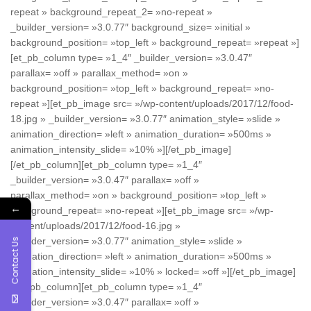
repeat » background_repeat_2= »no-repeat »
_builder_version= »3.0.77″ background_size= »initial »
background_position= »top_left » background_repeat= »repeat »]
[et_pb_column type= »1_4″ _builder_version= »3.0.47″
parallax= »off » parallax_method= »on »
background_position= »top_left » background_repeat= »no-
repeat »][et_pb_image src= »/wp-content/uploads/2017/12/food-
18.jpg » _builder_version= »3.0.77″ animation_style= »slide »
animation_direction= »left » animation_duration= »500ms »
animation_intensity_slide= »10% »][/et_pb_image]
[/et_pb_column][et_pb_column type= »1_4″
_builder_version= »3.0.47″ parallax= »off »
parallax_method= »on » background_position= »top_left »
←
background_repeat= »no-repeat »][et_pb_image src= »/wp-
content/uploads/2017/12/food-16.jpg »
_builder_version= »3.0.77″ animation_style= »slide »
Contact Us
animation_direction= »left » animation_duration= »500ms »
animation_intensity_slide= »10% » locked= »off »][/et_pb_image]
[/et_pb_column][et_pb_column type= »1_4″
_builder_version= »3.0.47″ parallax= »off »