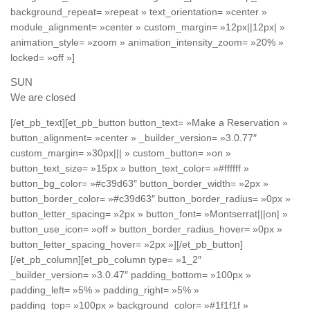
background_repeat= »repeat » text_orientation= »center »
module_alignment= »center » custom_margin= »12px||12px| »
animation_style= »zoom » animation_intensity_zoom= »20% »
locked= »off »]
SUN
We are closed
[/et_pb_text][et_pb_button button_text= »Make a Reservation »
button_alignment= »center » _builder_version= »3.0.77″
custom_margin= »30px||| » custom_button= »on »
button_text_size= »15px » button_text_color= »#ffffff »
button_bg_color= »#c39d63″ button_border_width= »2px »
button_border_color= »#c39d63″ button_border_radius= »0px »
button_letter_spacing= »2px » button_font= »Montserrat|||on| »
button_use_icon= »off » button_border_radius_hover= »0px »
button_letter_spacing_hover= »2px »][/et_pb_button]
[/et_pb_column][et_pb_column type= »1_2″
_builder_version= »3.0.47″ padding_bottom= »100px »
padding_left= »5% » padding_right= »5% »
padding_top= »100px » background_color= »#1f1f1f »