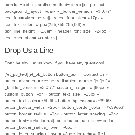
parallax= »off » parallax_method= »on »][et_pb_text
background_layout= »dark » _builder_version= »3.0.77″
text_font= »Montserrat|||| » text_font_size= »17px »
text_text_color= »rgba(255,255,255,0.8) »
text_line_height= »1.8em » header_font_size= »24px »
text_orientation= »center »]
Drop Us a Line
Don’t be shy. Let us know if you have any questions!
[/et_pb_text][et_pb_button button_text= »Contact Us »
button_alignment= »center » disabled_on= »off|off|off »
_builder_version= »3.0.77″ custom_margin= »||80px| »
custom_button= »on » button_text_size= »15px »
button_text_color= »#ffffff » button_bg_color= »#c39d63″
button_border_width= »2px » button_border_color= »#c39d63″
button_border_radius= »0px » button_letter_spacing= »2px »
button_font= »Montserrat|||on| » button_use_icon= »off »
button_border_radius_hover= »0px »
button_letter_spacing_hover= »2px » locked= »off »]