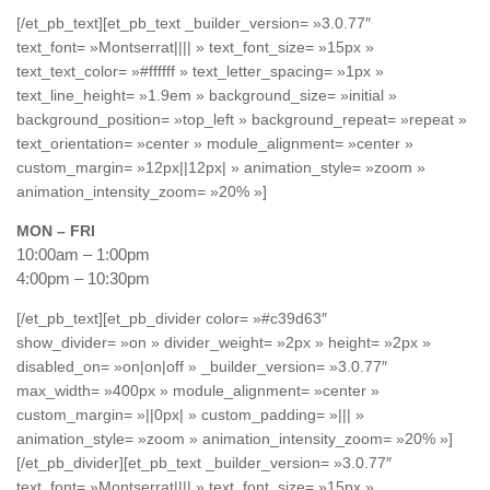
[/et_pb_text][et_pb_text _builder_version= »3.0.77″
text_font= »Montserrat|||| » text_font_size= »15px »
text_text_color= »#ffffff » text_letter_spacing= »1px »
text_line_height= »1.9em » background_size= »initial »
background_position= »top_left » background_repeat= »repeat »
text_orientation= »center » module_alignment= »center »
custom_margin= »12px||12px| » animation_style= »zoom »
animation_intensity_zoom= »20% »]
MON – FRI
10:00am – 1:00pm
4:00pm – 10:30pm
[/et_pb_text][et_pb_divider color= »#c39d63″
show_divider= »on » divider_weight= »2px » height= »2px »
disabled_on= »on|on|off » _builder_version= »3.0.77″
max_width= »400px » module_alignment= »center »
custom_margin= »||0px| » custom_padding= »||| »
animation_style= »zoom » animation_intensity_zoom= »20% »]
[/et_pb_divider][et_pb_text _builder_version= »3.0.77″
text_font= »Montserrat|||| » text_font_size= »15px »