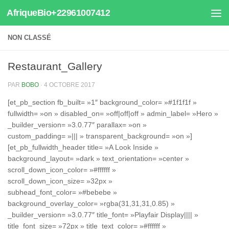
AfriqueBio+22961007412
Au dessous du contenu
NON CLASSÉ
Restaurant_Gallery
PAR
BOBO
·
4 OCTOBRE 2017
[et_pb_section fb_built= »1″ background_color= »#1f1f1f »
fullwidth= »on » disabled_on= »off|off|off » admin_label= »Hero »
_builder_version= »3.0.77″ parallax= »on »
custom_padding= »||| » transparent_background= »on »]
[et_pb_fullwidth_header title= »A Look Inside »
background_layout= »dark » text_orientation= »center »
scroll_down_icon_color= »#ffffff »
scroll_down_icon_size= »32px »
subhead_font_color= »#bebebe »
background_overlay_color= »rgba(31,31,31,0.85) »
_builder_version= »3.0.77″ title_font= »Playfair Display|||| »
title_font_size= »72px » title_text_color= »#ffffff »