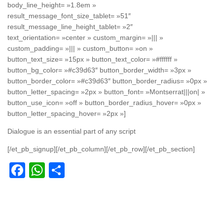
body_line_height= »1.8em »
result_message_font_size_tablet= »51″
result_message_line_height_tablet= »2″
text_orientation= »center » custom_margin= »||| »
custom_padding= »||| » custom_button= »on »
button_text_size= »15px » button_text_color= »#ffffff »
button_bg_color= »#c39d63″ button_border_width= »3px »
button_border_color= »#c39d63″ button_border_radius= »0px »
button_letter_spacing= »2px » button_font= »Montserrat|||on| »
button_use_icon= »off » button_border_radius_hover= »0px »
button_letter_spacing_hover= »2px »]
Dialogue is an essential part of any script
[/et_pb_signup][/et_pb_column][/et_pb_row][/et_pb_section]
Facebook
WhatsApp
Partager