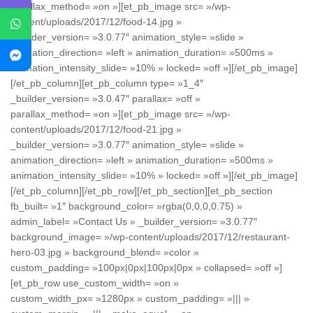
parallax_method= »on »][et_pb_image src= »/wp-
content/uploads/2017/12/food-14.jpg »
_builder_version= »3.0.77″ animation_style= »slide »
animation_direction= »left » animation_duration= »500ms »
animation_intensity_slide= »10% » locked= »off »][/et_pb_image]
[/et_pb_column][et_pb_column type= »1_4″
_builder_version= »3.0.47″ parallax= »off »
parallax_method= »on »][et_pb_image src= »/wp-
content/uploads/2017/12/food-21.jpg »
_builder_version= »3.0.77″ animation_style= »slide »
animation_direction= »left » animation_duration= »500ms »
animation_intensity_slide= »10% » locked= »off »][/et_pb_image]
[/et_pb_column][/et_pb_row][/et_pb_section][et_pb_section
fb_built= »1″ background_color= »rgba(0,0,0,0.75) »
admin_label= »Contact Us » _builder_version= »3.0.77″
background_image= »/wp-content/uploads/2017/12/restaurant-
hero-03.jpg » background_blend= »color »
custom_padding= »100px|0px|100px|0px » collapsed= »off »]
[et_pb_row use_custom_width= »on »
custom_width_px= »1280px » custom_padding= »||| »