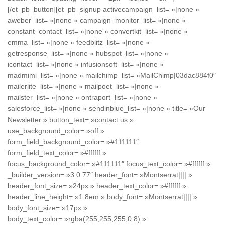
[/et_pb_button][et_pb_signup activecampaign_list= »|none »
aweber_list= »|none » campaign_monitor_list= »|none »
constant_contact_list= »|none » convertkit_list= »|none »
emma_list= »|none » feedblitz_list= »|none »
getresponse_list= »|none » hubspot_list= »|none »
icontact_list= »|none » infusionsoft_list= »|none »
madmimi_list= »|none » mailchimp_list= »MailChimp|03dac884f0″
mailerlite_list= »|none » mailpoet_list= »|none »
mailster_list= »|none » ontraport_list= »|none »
salesforce_list= »|none » sendinblue_list= »|none » title= »Our
Newsletter » button_text= »contact us »
use_background_color= »off »
form_field_background_color= »#111111″
form_field_text_color= »#ffffff »
focus_background_color= »#111111″ focus_text_color= »#ffffff »
_builder_version= »3.0.77″ header_font= »Montserrat|||| »
header_font_size= »24px » header_text_color= »#ffffff »
header_line_height= »1.8em » body_font= »Montserrat|||| »
body_font_size= »17px »
body_text_color= »rgba(255,255,255,0.8) »