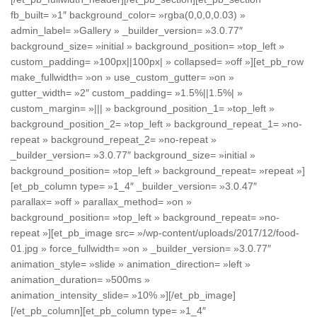
fb_built= »1″ background_color= »rgba(0,0,0,0.03) »
admin_label= »Gallery » _builder_version= »3.0.77″
background_size= »initial » background_position= »top_left »
custom_padding= »100px||100px| » collapsed= »off »][et_pb_row
make_fullwidth= »on » use_custom_gutter= »on »
gutter_width= »2″ custom_padding= »1.5%||1.5%| »
custom_margin= »||| » background_position_1= »top_left »
background_position_2= »top_left » background_repeat_1= »no-
repeat » background_repeat_2= »no-repeat »
_builder_version= »3.0.77″ background_size= »initial »
background_position= »top_left » background_repeat= »repeat »]
[et_pb_column type= »1_4″ _builder_version= »3.0.47″
parallax= »off » parallax_method= »on »
background_position= »top_left » background_repeat= »no-
repeat »][et_pb_image src= »/wp-content/uploads/2017/12/food-
01.jpg » force_fullwidth= »on » _builder_version= »3.0.77″
animation_style= »slide » animation_direction= »left »
animation_duration= »500ms »
animation_intensity_slide= »10% »][/et_pb_image]
[/et_pb_column][et_pb_column type= »1_4″