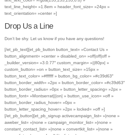
text_text_color= »rgba(255,255,255,0.8) »
text_line_height= »1.8em » header_font_size= »24px »
text_orientation= »center »]
Drop Us a Line
Don’t be shy. Let us know if you have any questions!
[/et_pb_text][et_pb_button button_text= »Contact Us »
button_alignment= »center » disabled_on= »off|off|off »
_builder_version= »3.0.77″ custom_margin= »||80px| »
custom_button= »on » button_text_size= »15px »
button_text_color= »#ffffff » button_bg_color= »#c39d63″
button_border_width= »2px » button_border_color= »#c39d63″
button_border_radius= »0px » button_letter_spacing= »2px »
button_font= »Montserrat|||on| » button_use_icon= »off »
button_border_radius_hover= »0px »
button_letter_spacing_hover= »2px » locked= »off »]
[/et_pb_button][et_pb_signup activecampaign_list= »|none »
aweber_list= »|none » campaign_monitor_list= »|none »
constant_contact_list= »|none » convertkit_list= »|none »