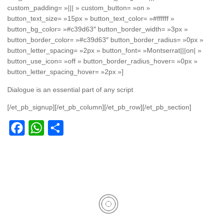
custom_padding= »||| » custom_button= »on »
button_text_size= »15px » button_text_color= »#ffffff »
button_bg_color= »#c39d63″ button_border_width= »3px »
button_border_color= »#c39d63″ button_border_radius= »0px »
button_letter_spacing= »2px » button_font= »Montserrat|||on| »
button_use_icon= »off » button_border_radius_hover= »0px »
button_letter_spacing_hover= »2px »]
Dialogue is an essential part of any script
[/et_pb_signup][/et_pb_column][/et_pb_row][/et_pb_section]
Facebook
WhatsApp
Partager