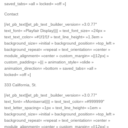
saved_tabs= »all » locked= »off »]
Contact
[/et_pb_text][et_pb_text _builder_version= »3.0.77″
text_font= »Playfair Display|||| » text_font_size= »24px »
text_text_color= »#1f1f1f » text_line_height= »1.3em »
background_size= »initial » background_position= »top_left »
background_repeat= »repeat » text_orientation= »center »
module_alignment= »center » custom_margin= »||12px| »
custom_padding= »||| » animation_style= »slide »
animation_direction= »bottom » saved_tabs= »all »
locked= »off »]
333 California, St.
[/et_pb_text][et_pb_text _builder_version= »3.0.77″
text_font= »Montserrat|||| » text_text_color= »#999999″
text_letter_spacing= »1px » text_line_height= »1em »
background_size= »initial » background_position= »top_left »
background_repeat= »repeat » text_orientation= »center »
module_alignment= »center » custom_margin= »||12px| »