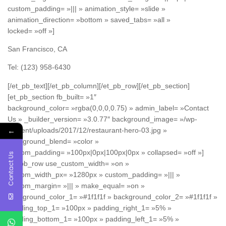
custom_padding= »||| » animation_style= »slide »
animation_direction= »bottom » saved_tabs= »all »
locked= »off »]
San Francisco, CA
Tel: (123) 958-6430
[/et_pb_text][/et_pb_column][/et_pb_row][/et_pb_section]
[et_pb_section fb_built= »1″
background_color= »rgba(0,0,0,0.75) » admin_label= »Contact
Us » _builder_version= »3.0.77″ background_image= »/wp-
←
content/uploads/2017/12/restaurant-hero-03.jpg »
background_blend= »color »
custom_padding= »100px|0px|100px|0px » collapsed= »off »]
Contact Us
[et_pb_row use_custom_width= »on »
custom_width_px= »1280px » custom_padding= »||| »
custom_margin= »||| » make_equal= »on »
background_color_1= »#1f1f1f » background_color_2= »#1f1f1f »
padding_top_1= »100px » padding_right_1= »5% »
padding_bottom_1= »100px » padding_left_1= »5% »