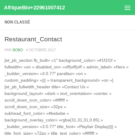
AfriqueBio+22961007412
Au dessous du contenu
NON CLASSÉ
Restaurant_Contact
PAR
BOBO
·
4 OCTOBRE 2017
[et_pb_section fb_built= »1″ background_color= »#1f1f1f »
fullwidth= »on » disabled_on= »off|off|off » admin_label= »Hero »
_builder_version= »3.0.77″ parallax= »on »
custom_padding= »||| » transparent_background= »on »]
[et_pb_fullwidth_header title= »Contact Us »
background_layout= »dark » text_orientation= »center »
scroll_down_icon_color= »#ffffff »
scroll_down_icon_size= »32px »
subhead_font_color= »#bebebe »
background_overlay_color= »rgba(31,31,31,0.85) »
_builder_version= »3.0.77″ title_font= »Playfair Display|||| »
title_font_size= »72px » title_text_color= »#ffffff »