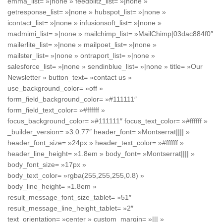
emma_list= »|none » feedblitz_list= »|none »
getresponse_list= »|none » hubspot_list= »|none »
icontact_list= »|none » infusionsoft_list= »|none »
madmimi_list= »|none » mailchimp_list= »MailChimp|03dac884f0″
mailerlite_list= »|none » mailpoet_list= »|none »
mailster_list= »|none » ontraport_list= »|none »
salesforce_list= »|none » sendinblue_list= »|none » title= »Our
Newsletter » button_text= »contact us »
use_background_color= »off »
form_field_background_color= »#111111″
form_field_text_color= »#ffffff »
focus_background_color= »#111111″ focus_text_color= »#ffffff »
_builder_version= »3.0.77″ header_font= »Montserrat|||| »
header_font_size= »24px » header_text_color= »#ffffff »
header_line_height= »1.8em » body_font= »Montserrat|||| »
body_font_size= »17px »
body_text_color= »rgba(255,255,255,0.8) »
body_line_height= »1.8em »
result_message_font_size_tablet= »51″
result_message_line_height_tablet= »2″
text_orientation= »center » custom_margin= »||| »