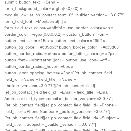
submit_button_text= »Send »
form_background_color= »rgba(0,0,0,0) »
module_id= »et_pb_contact_form_0″ _builder_version= »3.0.77″
form_field_font= »Montserrat|||| »
form_field_text_color= »#bfbfbf » use_border_color= »on »
border_color= »rgba(0,0,0,0.2) » custom_button= »on »
button_text_size= »15px » button_text_color= »#ffffff »
button_bg_color= »#c39d63″ button_border_color= »#c39d63″
button_border_radius= »0px » button_letter_spacing= »2px »
button_font= »Montserrat|||on| » button_use_icon= »off »
button_border_radius_hover= »0px »
button_letter_spacing_hover= »2px »][et_pb_contact_field
field_id= »Name » field_title= »Name »
_builder_version= »3.0.77″][/et_pb_contact_field]
[et_pb_contact_field field_id= »Email » field_title= »Email
Address » field_type= »email » _builder_version= »3.0.77″]
[/et_pb_contact_field][et_pb_contact_field field_id= »Phone »
field_title= »Phone Number » _builder_version= »3.0.77″]
[/et_pb_contact_field][et_pb_contact_field field_id= »Subject »
field_title= »Subject » _builder_version= »3.0.77″]
[/et_pb_contact_field][et_pb_contact_field field_id= »Message »