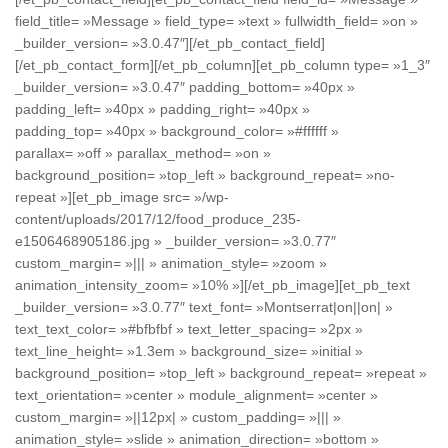
field_title= »Message » field_type= »text » fullwidth_field= »on »
_builder_version= »3.0.47″][/et_pb_contact_field]
[/et_pb_contact_form][/et_pb_column][et_pb_column type= »1_3″
_builder_version= »3.0.47″ padding_bottom= »40px »
padding_left= »40px » padding_right= »40px »
padding_top= »40px » background_color= »#ffffff »
parallax= »off » parallax_method= »on »
background_position= »top_left » background_repeat= »no-
repeat »][et_pb_image src= »/wp-
content/uploads/2017/12/food_produce_235-
e1506468905186.jpg » _builder_version= »3.0.77″
custom_margin= »||| » animation_style= »zoom »
animation_intensity_zoom= »10% »][/et_pb_image][et_pb_text
_builder_version= »3.0.77″ text_font= »Montserrat|on||on| »
text_text_color= »#bfbfbf » text_letter_spacing= »2px »
text_line_height= »1.3em » background_size= »initial »
background_position= »top_left » background_repeat= »repeat »
text_orientation= »center » module_alignment= »center »
custom_margin= »||12px| » custom_padding= »||| »
animation_style= »slide » animation_direction= »bottom »