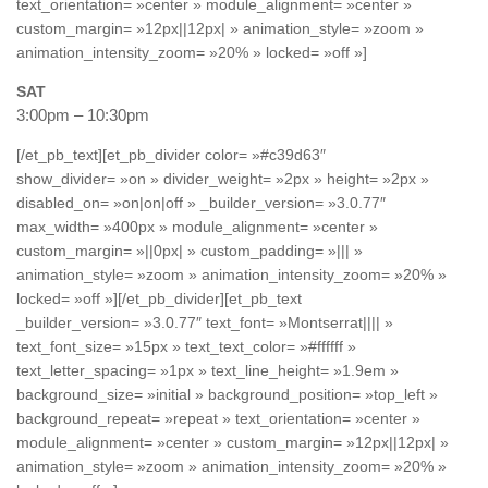
text_orientation= »center » module_alignment= »center »
custom_margin= »12px||12px| » animation_style= »zoom »
animation_intensity_zoom= »20% » locked= »off »]
SAT
3:00pm – 10:30pm
[/et_pb_text][et_pb_divider color= »#c39d63″
show_divider= »on » divider_weight= »2px » height= »2px »
disabled_on= »on|on|off » _builder_version= »3.0.77″
max_width= »400px » module_alignment= »center »
custom_margin= »||0px| » custom_padding= »||| »
animation_style= »zoom » animation_intensity_zoom= »20% »
locked= »off »][/et_pb_divider][et_pb_text
_builder_version= »3.0.77″ text_font= »Montserrat|||| »
text_font_size= »15px » text_text_color= »#ffffff »
text_letter_spacing= »1px » text_line_height= »1.9em »
background_size= »initial » background_position= »top_left »
background_repeat= »repeat » text_orientation= »center »
module_alignment= »center » custom_margin= »12px||12px| »
animation_style= »zoom » animation_intensity_zoom= »20% »