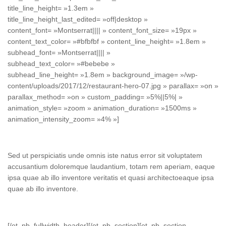
title_line_height= »1.3em »
title_line_height_last_edited= »off|desktop »
content_font= »Montserrat|||| » content_font_size= »19px »
content_text_color= »#bfbfbf » content_line_height= »1.8em »
subhead_font= »Montserrat|||| »
subhead_text_color= »#bebebe »
subhead_line_height= »1.8em » background_image= »/wp-
content/uploads/2017/12/restaurant-hero-07.jpg » parallax= »on »
parallax_method= »on » custom_padding= »5%||5%| »
animation_style= »zoom » animation_duration= »1500ms »
animation_intensity_zoom= »4% »]
Sed ut perspiciatis unde omnis iste natus error sit voluptatem
accusantium doloremque laudantium, totam rem aperiam, eaque
ipsa quae ab illo inventore veritatis et quasi architectoeaque ipsa
quae ab illo inventore.
[/et_pb_fullwidth_header][/et_pb_section][et_pb_section