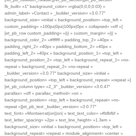
fb_built= »1″ background_color= »rgba(0,0,0,0.03) »
admin_label= »Contact » _builder_version= »3.0.77″
background_size= »initial » background_position= »top_left »
custom_padding= »100px|0px|100px|0px » collapsed= »off »]
[et_pb_row custom_padding= »||| » custom_margin= »||| »
background_color_2= »#ffffff » padding_top_2= »40px »
padding_right_2= »40px » padding_bottom_2= »40px »
padding_left_2= »40px » background_position_1= »top_left »
background_position_2= »top_left » background_repeat_1= »no-
repeat » background_repeat_2= »no-repeat »
_builder_version= »3.0.77″ background_size= »initial »
background_position= »top_left » background_repeat= »repeat »]
[et_pb_column type= »2_3″ _builder_version= »3.0.47″
parallax= »off » parallax_method= »on »
background_position= »top_left » background_repeat= »no-
repeat »][et_pb_text _builder_version= »3.0.77″
text_font= »Montserrat|on||on| » text_text_color= »#bfbfbf »
text_letter_spacing= »2px » text_line_height= »1.3em »
background_size= »initial » background_position= »top_left »
background_repeat= »repeat » module_alignment= »center »