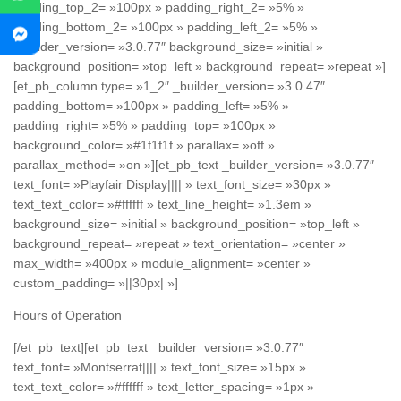
padding_top_2= »100px » padding_right_2= »5% »
padding_bottom_2= »100px » padding_left_2= »5% »
_builder_version= »3.0.77″ background_size= »initial »
background_position= »top_left » background_repeat= »repeat »]
[et_pb_column type= »1_2″ _builder_version= »3.0.47″
padding_bottom= »100px » padding_left= »5% »
padding_right= »5% » padding_top= »100px »
background_color= »#1f1f1f » parallax= »off »
parallax_method= »on »][et_pb_text _builder_version= »3.0.77″
text_font= »Playfair Display|||| » text_font_size= »30px »
text_text_color= »#ffffff » text_line_height= »1.3em »
background_size= »initial » background_position= »top_left »
background_repeat= »repeat » text_orientation= »center »
max_width= »400px » module_alignment= »center »
custom_padding= »||30px| »]
Hours of Operation
[/et_pb_text][et_pb_text _builder_version= »3.0.77″
text_font= »Montserrat|||| » text_font_size= »15px »
text_text_color= »#ffffff » text_letter_spacing= »1px »