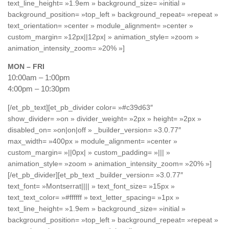
text_line_height= »1.9em » background_size= »initial »
background_position= »top_left » background_repeat= »repeat »
text_orientation= »center » module_alignment= »center »
custom_margin= »12px||12px| » animation_style= »zoom »
animation_intensity_zoom= »20% »]
MON – FRI
10:00am – 1:00pm
4:00pm – 10:30pm
[/et_pb_text][et_pb_divider color= »#c39d63″
show_divider= »on » divider_weight= »2px » height= »2px »
disabled_on= »on|on|off » _builder_version= »3.0.77″
max_width= »400px » module_alignment= »center »
custom_margin= »||0px| » custom_padding= »||| »
animation_style= »zoom » animation_intensity_zoom= »20% »]
[/et_pb_divider][et_pb_text _builder_version= »3.0.77″
text_font= »Montserrat|||| » text_font_size= »15px »
text_text_color= »#ffffff » text_letter_spacing= »1px »
text_line_height= »1.9em » background_size= »initial »
background_position= »top_left » background_repeat= »repeat »