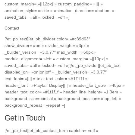
custom_margin= »||12px| » custom_padding= »||| »
animation_style= »slide » animation_direction= »bottom »
saved_tabs= »all » locked= »off »]
Contact
[/et_pb_text][et_pb_divider color= »#c39d63″
show_divider= »on » divider_weight= »3px »
_builder_version= »3.0.77″ max_width= »60px »
module_alignment= »left » custom_margin= »||10px| »
saved_tabs= »all » locked= »off »][/et_pb_divider][et_pb_text
disabled_on= »on|on|off » _builder_version= »3.0.77″
text_font= »|||| » text_text_color= »#1f1f1f »
header_font= »Playfair Display|||| » header_font_size= »48px »
header_text_color= »#1f1f1f » header_line_height= »1.3em »
background_size= »initial » background_position= »top_left »
background_repeat= »repeat »]
Get in Touch
[/et_pb_text][et_pb_contact_form captcha= »off »