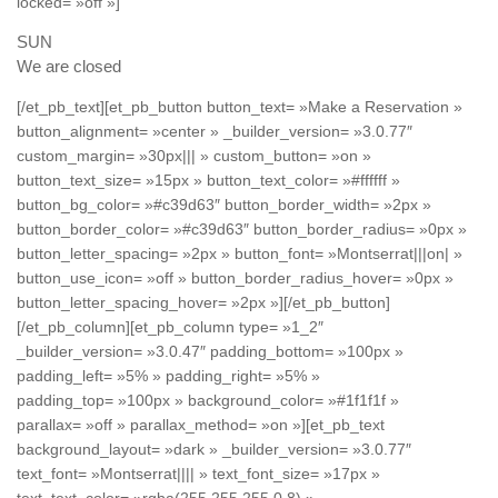
locked= »off »]
SUN
We are closed
[/et_pb_text][et_pb_button button_text= »Make a Reservation »
button_alignment= »center » _builder_version= »3.0.77″
custom_margin= »30px||| » custom_button= »on »
button_text_size= »15px » button_text_color= »#ffffff »
button_bg_color= »#c39d63″ button_border_width= »2px »
button_border_color= »#c39d63″ button_border_radius= »0px »
button_letter_spacing= »2px » button_font= »Montserrat|||on| »
button_use_icon= »off » button_border_radius_hover= »0px »
button_letter_spacing_hover= »2px »][/et_pb_button]
[/et_pb_column][et_pb_column type= »1_2″
_builder_version= »3.0.47″ padding_bottom= »100px »
padding_left= »5% » padding_right= »5% »
padding_top= »100px » background_color= »#1f1f1f »
parallax= »off » parallax_method= »on »][et_pb_text
background_layout= »dark » _builder_version= »3.0.77″
text_font= »Montserrat|||| » text_font_size= »17px »