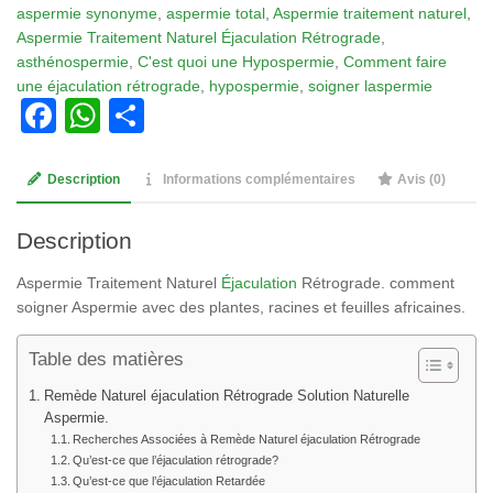
aspermie synonyme
,
aspermie total
,
Aspermie traitement naturel
,
Traitement
Aspermie Traitement Naturel Éjaculation Rétrograde
,
Naturel
asthénospermie
,
C'est quoi une Hypospermie
,
Comment faire
Éjaculation
une éjaculation rétrograde
,
hypospermie
,
soigner laspermie
Rétrograde
Facebook
WhatsApp
Partager
Description
Informations complémentaires
Avis (0)
Description
Aspermie Traitement Naturel
Éjaculation
Rétrograde. comment
soigner Aspermie avec des plantes, racines et feuilles africaines.
Table des matières
Remède Naturel éjaculation Rétrograde Solution Naturelle
Aspermie.
Recherches Associées à Remède Naturel éjaculation Rétrograde
Qu’est-ce que l’éjaculation rétrograde?
Qu’est-ce que l’éjaculation Retardée