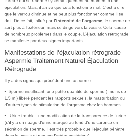
l’urètre qui se referme systématiquement au moment d’une
éjaculation. Mais, il arrive que cela fonctionne mal. C’est à dire
que le verrou diminue et ne peut plus fonctionner comme il se
doit. De ce fait, influé par
l’intensité de l’orgasme
, le sperme ne
sort plus à l’extérieur, mais se dirige vers la vessie. Cela cause
de nombreux problèmes dans le couple. L’éjaculation rétrograde
se manifeste par deux signes importants
Manifestations de l’éjaculation rétrograde
Aspermie Traitement Naturel Éjaculation
Rétrograde
Il y a des signes qui précèdent une aspermie:
• Sperme insuffisant: une petite quantité de sperme ( moins de
1,5 ml) libéré pendant les rapports sexuels, la masturbation ou
d’autres types de stimulation de l’orgasme chez les hommes
• Urine trouble: une modification de la transparence de l’urine
(s’il y a un nuage d’urine marqué au fond d’une carence en
sécrétion de sperme, il est très probable que l’éjaculat pénètre
dans la vessie et non par l’urètre postérieur)