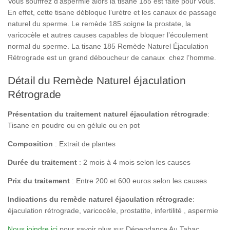
Vous souffrez d’aspermie alors la tisane 185 est faite pour vous.
En effet, cette tisane débloque l’urètre et les canaux de passage
naturel du sperme. Le remède 185 soigne la prostate, la
varicocèle et autres causes capables de bloquer l’écoulement
normal du sperme. La tisane 185 Remède Naturel Éjaculation
Rétrograde est un grand déboucheur de canaux chez l’homme.
Détail du Remède Naturel éjaculation
Rétrograde
Présentation du traitement naturel éjaculation rétrograde
:
Tisane en poudre ou en gélule ou en pot
Composition
: Extrait de plantes
Durée du traitement
: 2 mois à 4 mois selon les causes
Prix du traitement
: Entre 200 et 600 euros selon les causes
Indications du remède naturel éjaculation rétrograde
:
éjaculation rétrograde, varicocèle, prostatite, infertilité , aspermie
Nous joindre ici
pour savoir plus sur Dépendance Au Tabac