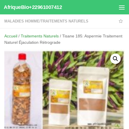
AfriqueBio+22961007412
Au dessous du contenu
MALADIES HOMME
/
TRAITEMENTS NATURELS
Accueil
/
Traitements Naturels
/ Tisane 185: Aspermie Traitement
Naturel Éjaculation Rétrograde