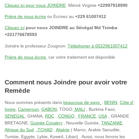
Cliquez ici pour nous JOINDRE
Mémé Virginie
+22997918990
Prière de nous écrire
ou Ecrivez au
+229 61007412
Cliquez ici
pour nous JOINDRE au Sénégal Md Tsimba
+221776678593
Joindre le professeur Zougnon:
Téléphoner à 0022961007412
Prière de nous écrire
car votre traitement est disponible
Comment nous Joindre pour avoir votre
Remède
Nous sommes présents dans
beaucoup de pays
:
BENIN
,
Côte d’
Ivoire
,
Cameroun
,
GABON
, TOGO
, MALI
, Burkina Faso,
SENEGAL
, GHANA,
RDC
,
CONGO
,
FRANCE
,
USA
, GRANDE
BRETAGNE,
Guinée Conakry
, Nouvelle Guinée,
TANZANIE
,
Afrique du Sud
,
TCHAD
,
Algérie
( Maroc, Arabie Saoudite,
Tunisie, Egypte, Lybie, Koweït, Liban) . Aussi, nous livrons les