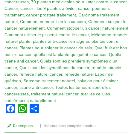
cancéreuses
,
70 plantes médicinales pour lutter contre le cancer
,
pour
Cancer
,
cancer : les 9 plantes à éviter
,
cancer poumons
soigner
traitement
,
cancer prostate traitement
,
Carcinome traitement
le
naturel
,
Comment nomme-t-on les cancers
,
Comment soigner le
cancer
cancer naturellement
,
Comment stopper un cancer naturellement
,
de
Comment utiliser le pissenlit contre le cancer
,
Mélanome remède
sein
naturel plante
,
plantes anti-cancer en algérie
,
plantes contre
cancer
,
Plantes pour soigner le cancer de sein
,
Quel fruit est bon
pour le cancer
,
quelle est la plante qui guérit le cancer
,
Quelle
tisane anti cancer
,
Quels sont les premiers symptômes d'un
cancer
,
Quels sont les symptômes du cancer
,
remède miracle
cancer
,
remède naturel cancer
,
remède naturel Espoir de
guérison
,
Sarcome traitement naturel
,
solution pour éliminer
cancer
,
tisane anti-cancer
,
Toutes les tumeurs sont-elles
cancéreuses
,
traitement naturel cancer
,
tuer les cellules
cancéreuses naturellement
Facebook
WhatsApp
Partager
Description
Informations complémentaires