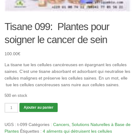
Tisane 099: Plantes pour
soigner le cancer de sein
100.00
€
La tisane tue les cellules cancéreuses en épargnant les cellules
saines. C’est une tisane absorbant et adsorbant qui neutralise les
cellules malignes et préserve les cellules saines. En un mot, elle
tue les cellules cancéreuses sans nuire aux cellules saines.
500 en stock
quantité
Ajouter au panier
de
Tisane
UGS :
t-099
Catégories :
Cancers
,
Solutions Naturelles à Base de
099:
Plantes
Étiquettes :
4 aliments qui détruisent les cellules
Plantes