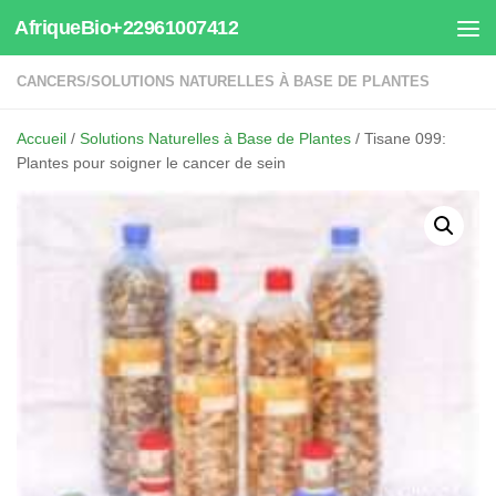
AfriqueBio+22961007412
Au dessous du contenu
CANCERS
/
SOLUTIONS NATURELLES À BASE DE PLANTES
Accueil
/
Solutions Naturelles à Base de Plantes
/ Tisane 099:
Plantes pour soigner le cancer de sein