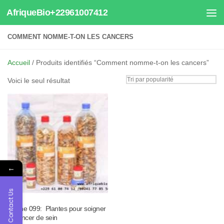
AfriqueBio+22961007412
Au dessous du contenu
COMMENT NOMME-T-ON LES CANCERS
Accueil
/ Produits identifiés “Comment nomme-t-on les cancers”
Voici le seul résultat
←
Contact Us
Tisane 099: Plantes pour soigner
le cancer de sein