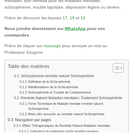
mentales. Bon remède pour les maladies mentales :
schizophrénie, trouble bipolaire, dépression légère ou sévère.
Prière de découvrir les tisanes
17
,
18
et
19
Nous joindre directement sur
WhatsApp
pour vos
commandes
Prière de cliquer sur
message
pour envoyer un mot au
Professeur Zougnon
Table des matières
Schizophrénie remède naturel Schizophrénie
Définition de la Schizophrénie
Manifestations de la Schizophrénie
Schizophrénie et Trouble de Comportement
Remède Naturel Maladies mentales: Traitement Schizophrénie
Fiche Technique de Maladie mentale remède naturel
Schizophrénie
Mots clés associés au remède naturel Schizophrénie
Navigation par pages
Effets Thérapeutiques du Remède Naturel Maladies mentales
Indications du traitement contre troubles mentaux