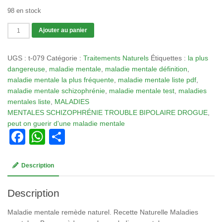
98 en stock
quantité
Ajouter au panier
de
Tisane
UGS :
t-079
Catégorie :
Traitements Naturels
Étiquettes :
la plus
079
dangereuse
,
maladie mentale
,
maladie mentale définition
,
:
maladie mentale la plus fréquente
,
maladie mentale liste pdf
,
Maladies
maladie mentale schizophrénie
,
maladie mentale test
,
maladies
mentales
mentales liste
,
MALADIES
remède
MENTALES SCHIZOPHRÉNIE TROUBLE BIPOLAIRE DROGUE
,
naturel
peut on guerir d'une maladie mentale
Schizophrénie
Facebook
WhatsApp
Partager
Description
Description
Maladie mentale remède naturel. Recette Naturelle Maladies