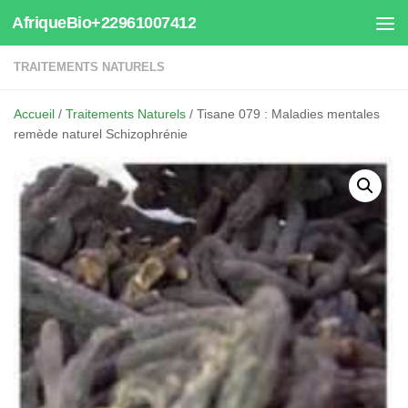
AfriqueBio+22961007412
Au dessous du contenu
TRAITEMENTS NATURELS
Accueil
/
Traitements Naturels
/ Tisane 079 : Maladies mentales
remède naturel Schizophrénie