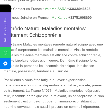
essentiel pour la gestion à long terme de la maladie
←
Notre Contact en France :
Voir Md SARA
+33668043528
Pour nous Joindre en France :
Md Kande
+33751008600
Contact Us
Remède Naturel Maladies mentales:
Traitement Schizophrénie
Cette tisane Maladies mentales remède naturel soigne avec une
efficacité surprenante les maladies mentales. Ainsi le remède
contre les maladies mentales est efficace contre schizophrénie,
trouble bipolaire, dépression légère. De même il soigne folie,
trouble de la personnalité, insomnie chronique, intoxication
mentale, possession, tendance au suicide.
Par ailleurs si vous êtes fatigué ou avez hypertension,
dépendance à la drogue, dépendance au tabac, anxiété, prenez
ce traitement. La Tisane N°079 : Maladies mentales, dépression,
folie, insomnie chronique est un relaxant, un antidépresseur. Non
seulement c’est un psychotrope, un immunoreconstituant qui
nourri le cerveau, mais aussi il procure un sommeil réparateur.