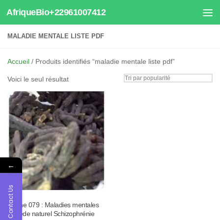
AfriqueBio+22961007412
Au dessous du contenu
MALADIE MENTALE LISTE PDF
Accueil
/ Produits identifiés “maladie mentale liste pdf”
Voici le seul résultat
←
Contact Us
Tisane 079 : Maladies mentales
remède naturel Schizophrénie