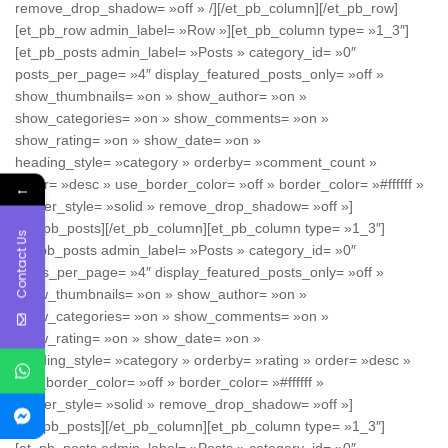
remove_drop_shadow= »off » /][/et_pb_column][/et_pb_row]
[et_pb_row admin_label= »Row »][et_pb_column type= »1_3″]
[et_pb_posts admin_label= »Posts » category_id= »0″
posts_per_page= »4″ display_featured_posts_only= »off »
show_thumbnails= »on » show_author= »on »
show_categories= »on » show_comments= »on »
show_rating= »on » show_date= »on »
heading_style= »category » orderby= »comment_count »
order= »desc » use_border_color= »off » border_color= »#ffffff »
←
border_style= »solid » remove_drop_shadow= »off »]
[/et_pb_posts][/et_pb_column][et_pb_column type= »1_3″]
Contact Us
[et_pb_posts admin_label= »Posts » category_id= »0″
posts_per_page= »4″ display_featured_posts_only= »off »
show_thumbnails= »on » show_author= »on »
show_categories= »on » show_comments= »on »
show_rating= »on » show_date= »on »
heading_style= »category » orderby= »rating » order= »desc »
use_border_color= »off » border_color= »#ffffff »
border_style= »solid » remove_drop_shadow= »off »]
[/et_pb_posts][/et_pb_column][et_pb_column type= »1_3″]