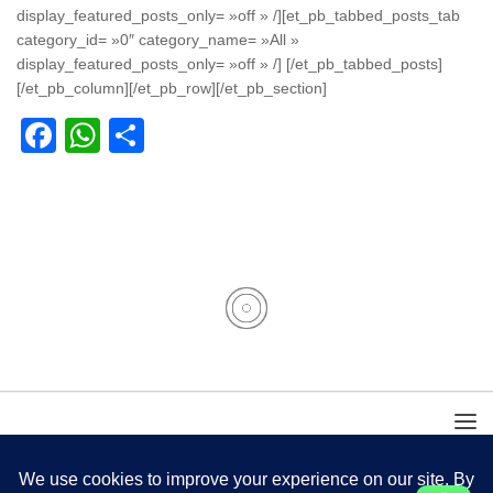
display_featured_posts_only= »off » /][et_pb_tabbed_posts_tab
category_id= »0″ category_name= »All »
display_featured_posts_only= »off » /] [/et_pb_tabbed_posts]
[/et_pb_column][/et_pb_row][/et_pb_section]
Facebook
WhatsApp
Partager