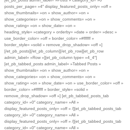
[et_pb_posts admin_label= »Posts » category_id= »0″
posts_per_page= »4″ display_featured_posts_only= »off »
show_thumbnails= »on » show_author= »on »
show_categories= »on » show_comments= »on »
show_rating= »on » show_date= »on »
heading_style= »category » orderby= »date » order= »desc »
use_border_color= »off » border_color= »#ffffff »
border_style= »solid » remove_drop_shadow= »off »]
[/et_pb_posts][/et_pb_column][/et_pb_row][et_pb_row
admin_label= »Row »][et_pb_column type= »4_4″]
[et_pb_tabbed_posts admin_label= »Tabbed Posts »
show_thumbnails= »on » show_author= »on »
show_categories= »on » show_comments= »on »
show_rating= »on » show_date= »on » use_border_color= »off »
border_color= »#ffffff » border_style= »solid »
remove_drop_shadow= »off »] [et_pb_tabbed_posts_tab
category_id= »0″ category_name= »All »
display_featured_posts_only= »off » /][et_pb_tabbed_posts_tab
category_id= »0″ category_name= »All »
display_featured_posts_only= »off » /][et_pb_tabbed_posts_tab
category_id= »0″ category_name= »All »