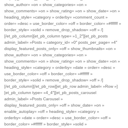
show_author= »on » show_categories= »on »
show_comments= »on » show_rating= »on » show_date= »on »
heading_style= »category » orderby= »comment_count »
order= »desc » use_border_color= »off » border_color= »#ffffff »
border_style= »solid » remove_drop_shadow= »off » /]
[/et_pb_column][et_pb_column type= »1_2″][et_pb_posts
admin_label= »Posts » category_id= »0″ posts_per_page= »4″
display_featured_posts_only= »off » show_thumbnails= »on »
show_author= »on » show_categories= »on »
show_comments= »on » show_rating= »on » show_date= »on »
heading_style= »category » orderby= »date » order= »desc »
use_border_color= »off » border_color= »#ffffff »
border_style= »solid » remove_drop_shadow= »off » /]
[/et_pb_column][/et_pb_row][et_pb_row admin_label= »Row »]
[et_pb_column type= »4_4″][et_pb_posts_carousel
admin_label= »Posts Carousel »
display_featured_posts_only= »off » show_date= »on »
enable_autoplay= »off » heading_style= »category »
orderby= »date » order= »desc » use_border_color= »off »
border_color= »#ffffff » border_style= »solid »