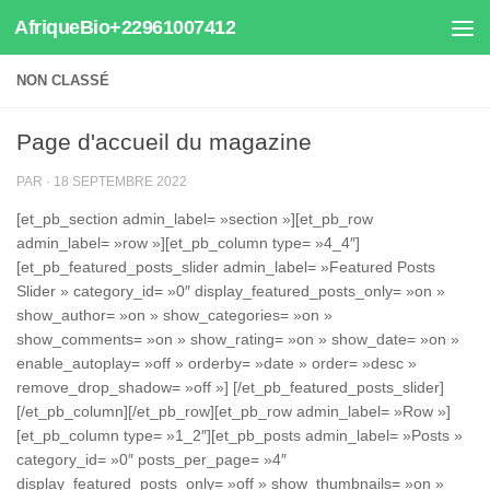
AfriqueBio+22961007412
Au dessous du contenu
NON CLASSÉ
Page d'accueil du magazine
PAR
·
18 SEPTEMBRE 2022
[et_pb_section admin_label= »section »][et_pb_row
admin_label= »row »][et_pb_column type= »4_4″]
[et_pb_featured_posts_slider admin_label= »Featured Posts
Slider » category_id= »0″ display_featured_posts_only= »on »
show_author= »on » show_categories= »on »
show_comments= »on » show_rating= »on » show_date= »on »
enable_autoplay= »off » orderby= »date » order= »desc »
remove_drop_shadow= »off »] [/et_pb_featured_posts_slider]
[/et_pb_column][/et_pb_row][et_pb_row admin_label= »Row »]
[et_pb_column type= »1_2″][et_pb_posts admin_label= »Posts »
category_id= »0″ posts_per_page= »4″
display_featured_posts_only= »off » show_thumbnails= »on »