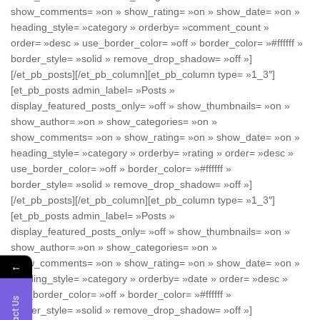
show_comments= »on » show_rating= »on » show_date= »on »
heading_style= »category » orderby= »comment_count »
order= »desc » use_border_color= »off » border_color= »#ffffff »
border_style= »solid » remove_drop_shadow= »off »]
[/et_pb_posts][/et_pb_column][et_pb_column type= »1_3″]
[et_pb_posts admin_label= »Posts »
display_featured_posts_only= »off » show_thumbnails= »on »
show_author= »on » show_categories= »on »
show_comments= »on » show_rating= »on » show_date= »on »
heading_style= »category » orderby= »rating » order= »desc »
use_border_color= »off » border_color= »#ffffff »
border_style= »solid » remove_drop_shadow= »off »]
[/et_pb_posts][/et_pb_column][et_pb_column type= »1_3″]
[et_pb_posts admin_label= »Posts »
display_featured_posts_only= »off » show_thumbnails= »on »
show_author= »on » show_categories= »on »
show_comments= »on » show_rating= »on » show_date= »on »
←
heading_style= »category » orderby= »date » order= »desc »
use_border_color= »off » border_color= »#ffffff »
Contact Us
border_style= »solid » remove_drop_shadow= »off »]