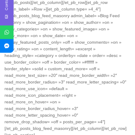
[/et_pb_posts][/et_pb_column][/et_pb_row][et_pb_row
admin_label= »Row »][et_pb_column type= »4_4″]
[et_pb_posts_blog_feed_masonry admin_label= »Blog Feed
Masonry » show_pagination= »on » show_author= »on »
show_categories= »on » show_featured_image= »on »
show_more= »on » show_date= »on »
display_featured_posts_only= »off » show_comments= »on »
show_rating= »on » content_length= »excerpt »
heading_style= »category » orderby= »date » order= »desc »
use_border_color= »off » border_color= »#ffffff »
border_style= »solid » custom_read_more= »off »
read_more_text_size= »20″ read_more_border_width= »2″
read_more_border_radius= »3″ read_more_letter_spacing= »0″
read_more_use_icon= »default »
read_more_icon_placement= »right »
read_more_on_hover= »on »
read_more_border_radius_hover= »3″
read_more_letter_spacing_hover= »0″
remove_drop_shadow= »off » posts_per_page= »4″]
[/et_pb_posts_blog_feed_masonry][/et_pb_column][/et_pb_row]