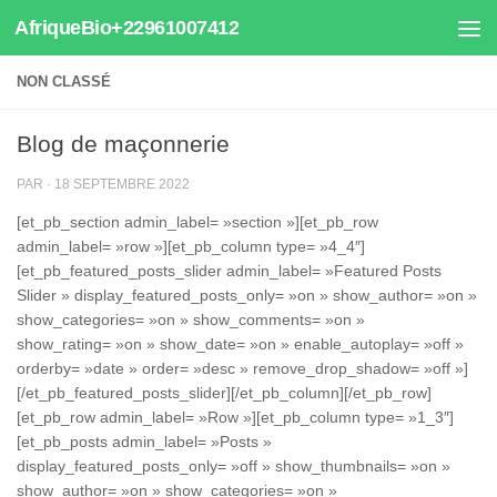
AfriqueBio+22961007412
Au dessous du contenu
NON CLASSÉ
Blog de maçonnerie
PAR
·
18 SEPTEMBRE 2022
[et_pb_section admin_label= »section »][et_pb_row
admin_label= »row »][et_pb_column type= »4_4″]
[et_pb_featured_posts_slider admin_label= »Featured Posts
Slider » display_featured_posts_only= »on » show_author= »on »
show_categories= »on » show_comments= »on »
show_rating= »on » show_date= »on » enable_autoplay= »off »
orderby= »date » order= »desc » remove_drop_shadow= »off »]
[/et_pb_featured_posts_slider][/et_pb_column][/et_pb_row]
[et_pb_row admin_label= »Row »][et_pb_column type= »1_3″]
[et_pb_posts admin_label= »Posts »
display_featured_posts_only= »off » show_thumbnails= »on »
show_author= »on » show_categories= »on »