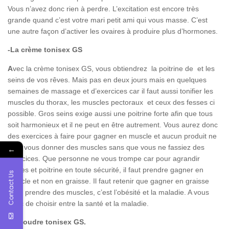
Vous n’avez donc rien à perdre. L’excitation est encore très
grande quand c’est votre mari petit ami qui vous masse. C’est
une autre façon d’activer les ovaires à produire plus d’hormones.
-La crème tonisex GS
A
vec la crème tonisex GS, vous obtiendrez la poitrine de et les
seins de vos rêves. Mais pas en deux jours mais en quelques
semaines de massage et d’exercices car il faut aussi tonifier les
muscles du thorax, les muscles pectoraux et ceux des fesses ci
possible. Gros seins exige aussi une poitrine forte afin que tous
soit harmonieux et il ne peut en être autrement. Vous aurez donc
des exercices à faire pour gagner en muscle et aucun produit ne
peut vous donner des muscles sans que vous ne fassiez des
←
exercices. Que personne ne vous trompe car pour agrandir
fesses et poitrine en toute sécurité, il faut prendre gagner en
Contact Us
muscle et non en graisse. Il faut retenir que gagner en graisse
sans prendre des muscles, c’est l’obésité et la maladie. A vous
donc de choisir entre la santé et la maladie.
-la poudre tonisex GS.