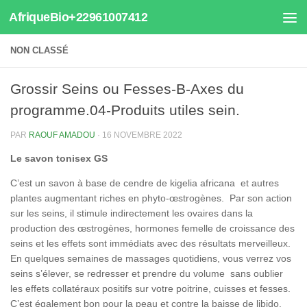
AfriqueBio+22961007412
Au dessous du contenu
NON CLASSÉ
Grossir Seins ou Fesses-B-Axes du
programme.04-Produits utiles sein.
PAR
RAOUF AMADOU
·
16 NOVEMBRE 2022
Le savon tonisex GS
C’est un savon à base de cendre de kigelia africana et autres
plantes augmentant riches en phyto-œstrogènes. Par son action
sur les seins, il stimule indirectement les ovaires dans la
production des œstrogènes, hormones femelle de croissance des
seins et les effets sont immédiats avec des résultats merveilleux.
En quelques semaines de massages quotidiens, vous verrez vos
seins s’élever, se redresser et prendre du volume sans oublier
les effets collatéraux positifs sur votre poitrine, cuisses et fesses.
C’est également bon pour la peau et contre la baisse de libido.