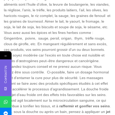
aliments sont l’huile d’olive, la levure de boulangerie, les viandes,
la réglisse, l’anis, le trèfle, les produits laitiers, l’ail, les olives, les
haricots rouges, le riz complet, la sauge, les graines de fenouil et
les graines de tournesol. Aimer le lait, le yaourt, le fromage, le
soja, le lait de soja, les biscuits et soupe de soja, le sésame, etc.
Vous avez aussi les épices et les fines herbes comme :
Gingembre, poivre, sauge, persil, origan, thym, trèfle rouge,
clous de girofle, etc. En mangeant régulièrement et sans excès,
ces produits, vos seins pourront grossir d’un ou deux bonnets.
←
Mais soyez modérée car l’excès en toute chose est nuisible et
l’excès d’œstrogènes peut–être dangereux et cancérigène.
Demandez toujours conseil et ne prenez aucun risque. Vous
Contact Us
devez être sous contrôle. Ci-possible, faire un dosage hormonal
avant d’entamer la cure pour plus de sécurité. Les massages
doivent se faire avec des produits spécifiques étudiés à cet effet
pour accélérer le processus d’agrandissement. La douche froide
et le jet d’eau froide ont des effets très favorables sur les seins.
Le froid agit localement sur la microcirculation sanguine, ce qui
contribue à tonifier les tissus, et à
raffermir et gonfler vos seins
.
Ainsi, sous la douche ou après un bain, pensez à appliquer un
jet