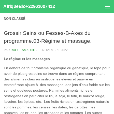
AfriqueBio+22961007412
Au dessous du contenu
NON CLASSÉ
Grossir Seins ou Fesses-B-Axes du
programme.03-Régime et massage.
PAR
RAOUF AMADOU
·
16 NOVEMBRE 2022
Le régime et les massages
En dehors de tout problème organique ou génétique, le topo pour
avoir de plus gros seins se trouve dans un régime comprenant
des aliments riches en œstrogènes élevés et pauvre en
testostérone ajouté à des massages, des jets d’eau froide sur les
seins et quelques postures. Parmi les aliments riches en
œstrogènes on peut citer le lin, le soja, le tofu, le haricot rouge,
l’avoine, les épices, etc. Les fruits riches en œstrogènes naturels
sont les pommes, les cerises, les dates, les carottes, les
papayes, les prunes, les grenades et les tomates. Les autres